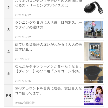
スマホのコンテンツをテレビの大画面に映
せるストリーミングデバイスとは
2
2021/04/12
ランニングやヨガに大活躍！目的別スポー
ツタイツの選び方
3
2021/05/02
似ている英単語の違いがわかる！大人の英
語学び直し
4
2019/09/01
なんだかチキンラーメンが食べたくなる…
【ダイソー】のソロ用「シリコーン小鍋」
5
2021/07/26
SNSアカウントを着実に成長。実はみんな
ココ使ってます。
PR
Dreaw合同会社