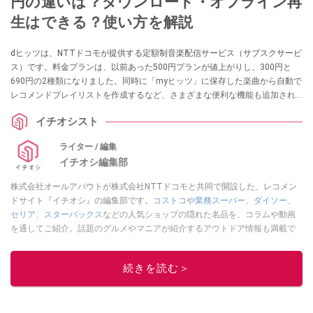
円の違いは？ダウンロード・オフライン再
生はできる？使い方を解説
dヒッツは、NTTドコモが提供する定額制音楽配信サービス（サブスクサービ
ス）です。料金プランは、以前あった500円プランが値上がりし、300円と
690円の2種類になりました。同時に「myヒッツ」に保存した楽曲から自動で
レコメンドプレイリストを作成するなど、さまざまな便利な機能も追加され
ています。今回は、dヒッツのサービス概要や料金プランによるサービス・機
イチオシスト
能の違い、オフライン再生のやり方、登録・解約手順などをまとめました。
ぜひ、参考にしてくださいね。
ライター / 編集
イチオシ編集部
株式会社オールアバウトが株式会社NTTドコモと共同で開設した、レコメン
ドサイト『イチオシ』の編集部です。
コストコ
や
業務スーパー
、
ダイソー
、
セリア
、
スターバックス
などの人気ショップの隠れた名品を、コラムや動画
を通してご紹介。話題のグルメやマニアが紹介するアウトドア情報も満載で
す。配信しているコンテンツは専門家やインフルエンサーが実際に使用して
レビューしています。毎日トレンド情報をお届けしているので、ぜひ
Google
続きを読む＞
ニュースでフォロー
してください！
このイチオシストの他の記事を読む