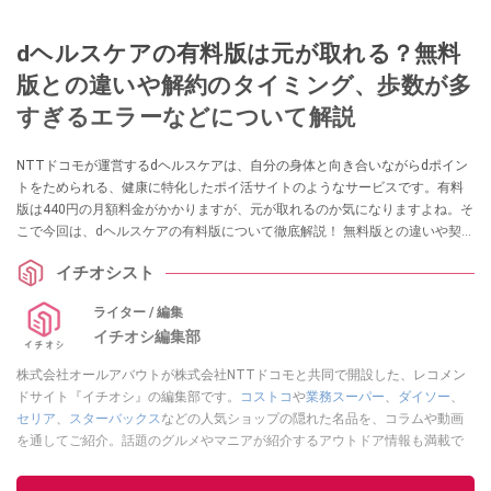
dヘルスケアの有料版は元が取れる？無料
版との違いや解約のタイミング、歩数が多
すぎるエラーなどについて解説
NTTドコモが運営するdヘルスケアは、自分の身体と向き合いながらdポイン
トをためられる、健康に特化したポイ活サイトのようなサービスです。有料
版は440円の月額料金がかかりますが、元が取れるのか気になりますよね。そ
こで今回は、dヘルスケアの有料版について徹底解説！ 無料版との違いや契約
の確認方法、無駄なく使える解約のタイミング、「歩数が多すぎる」や「値
イチオシスト
上げした？」などの気になる疑問をまとめました。
ライター / 編集
イチオシ編集部
株式会社オールアバウトが株式会社NTTドコモと共同で開設した、レコメン
ドサイト『イチオシ』の編集部です。
コストコ
や
業務スーパー
、
ダイソー
、
セリア
、
スターバックス
などの人気ショップの隠れた名品を、コラムや動画
を通してご紹介。話題のグルメやマニアが紹介するアウトドア情報も満載で
す。配信しているコンテンツは専門家やインフルエンサーが実際に使用して
レビューしています。毎日トレンド情報をお届けしているので、ぜひ
Google