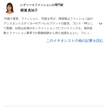
レディースファッションの専門家
横瀬 真知子
19歳で渡英。ファッション、写真を学び、帰国後はファッション誌の
アシスタントエディターやアパレルブランドの販売、プレス・PRとし
て勤務。以前は自身のオンラインショップにてバイイングも。海外経
験とファッション業界での勤務経験から得た知識をもとに、フレッシ
ュなファッション情報をご提供します。
All About レディースファッシ
このイチオシストの他の記事を読む
ョン ガイド
を務める。