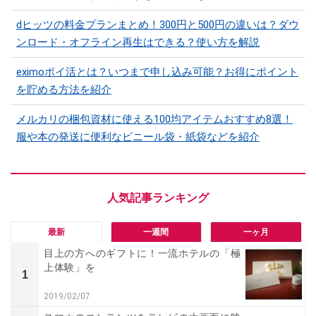
dヒッツの料金プランまとめ！300円と500円の違いは？ダウ
ンロード・オフライン再生はできる？使い方を解説
eximoポイ活とは？いつまで申し込み可能？お得にポイント
を貯める方法を紹介
メルカリの梱包資材に使える100均アイテムおすすめ8選！
服や本の発送に便利なビニール袋・紙袋などを紹介
最新
一週間
一ヶ月
目上の方へのギフトに！一流ホテルの「極
上体験」を
1
2019/02/07