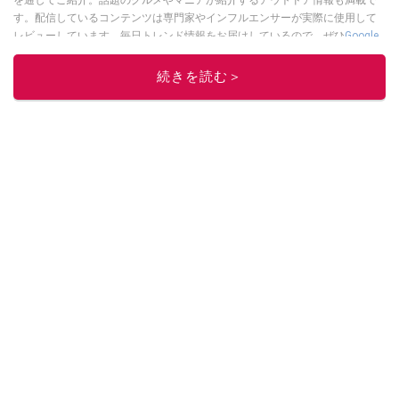
を通してご紹介。話題のグルメやマニアが紹介するアウトドア情報も満載で
す。配信しているコンテンツは専門家やインフルエンサーが実際に使用して
レビューしています。毎日トレンド情報をお届けしているので、ぜひ
Google
ニュースでフォロー
してください！
続きを読む＞
このイチオシストの他の記事を読む