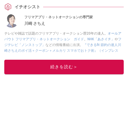
んも100均の梱包資材を愛用しているそう。今回は、100均で買えるメルカリ
イチオシスト
のおすすめ梱包資材ご紹介。「ひどい梱包に出会った」という口コミ・エピ
ソードもまとめました。
フリマアプリ・ネットオークションの専門家
川崎 さちえ
テレビや雑誌で話題のフリマアプリ・オークション歴20年の達人。
オールア
バウト フリマアプリ・ネットオークション ガイド
。
NHK「あさイチ」
や
フ
ジテレビ「ノンストップ」
などの情報番組に出演。
『できるfit 節約の達人川
崎さちえのポイ活＋クーポン＋メルカリ スマホでおトク術』（インプレス
刊）
、
『「ゆる副業」のはじめかた メルカリ スマホ1つでスキマ時間に効率
的に稼ぐ！』（翔泳社刊）
ほか著書多数。ブログは
「川崎さちえのごちゃま
続きを読む＞
ぜ日記」
。
■経歴：2003年、夫が子育てをするために、突然会社を辞める。翌月からの
給料が０円になり、家にいながら、しかも空いた時間でできるオークション
に目をつける。しかし、取引の仕方がわからずに、まずは落札者として参
加。その後、出品者側にまわり、家の中の物を出品しまくる。出品する物が
ほぼなくなってからは、仕入れを経験。ネットオークションを生活の一部に
取り入れるべく、「ネットオークションやフリマアプリは生活のインフラに
なる」という考えを持つ。また消費税増税の社会においては、ネットオーク
ションやフリマアプリが家計の救世主になりえると考え、業者とは違う視点
でユーザーとして参加中。