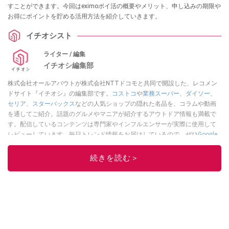
すことができます。今回はeximoポイ活の概要やメリット、申し込みの期限や
お得にポイントを貯める活用方法を紹介していきます。
イチオシスト
ライター / 編集
イチオシ編集部
株式会社オールアバウトが株式会社NTTドコモと共同で開設した、レコメン
ドサイト『イチオシ』の編集部です。
コストコ
や
業務スーパー
、
ダイソー
、
セリア
、
スターバックス
などの人気ショップの隠れた名品を、コラムや動画
を通してご紹介。話題のグルメやマニアが紹介するアウトドア情報も満載で
す。配信しているコンテンツは専門家やインフルエンサーが実際に使用して
レビューしています。毎日トレンド情報をお届けしているので、ぜひ
Google
ニュースでフォロー
してください！
続きを読む＞
このイチオシストの他の記事を読む