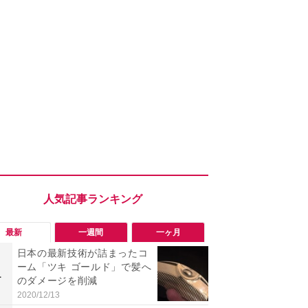
最新
一週間
一ヶ月
日本の最新技術が詰まったコ
「旅行気分
ーム「ツキ ゴールド」で髪へ
食べ比べし
1
1
のダメージを削減
3つのご当地
新発売
2020/12/13
2026/08/02