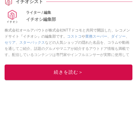
イチオシスト
ライター / 編集
イチオシ編集部
株式会社オールアバウトが株式会社NTTドコモと共同で開設した、レコメン
ドサイト『イチオシ』の編集部です。
コストコ
や
業務スーパー
、
ダイソー
、
セリア
、
スターバックス
などの人気ショップの隠れた名品を、コラムや動画
を通してご紹介。話題のグルメやマニアが紹介するアウトドア情報も満載で
す。配信しているコンテンツは専門家やインフルエンサーが実際に使用して
レビューしています。毎日トレンド情報をお届けしているので、ぜひ
Google
ニュースでフォロー
してください！
続きを読む＞
このイチオシストの他の記事を読む