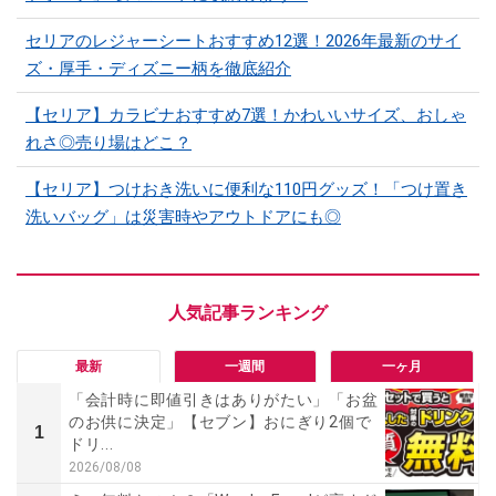
セリアのレジャーシートおすすめ12選！2026年最新のサイ
ズ・厚手・ディズニー柄を徹底紹介
【セリア】カラビナおすすめ7選！かわいいサイズ、おしゃ
れさ◎売り場はどこ？
【セリア】つけおき洗いに便利な110円グッズ！「つけ置き
洗いバッグ」は災害時やアウトドアにも◎
最新
一週間
一ヶ月
「会計時に即値引きはありがたい」「お盆
のお供に決定」【セブン】おにぎり2個で
1
ドリ...
2026/08/08