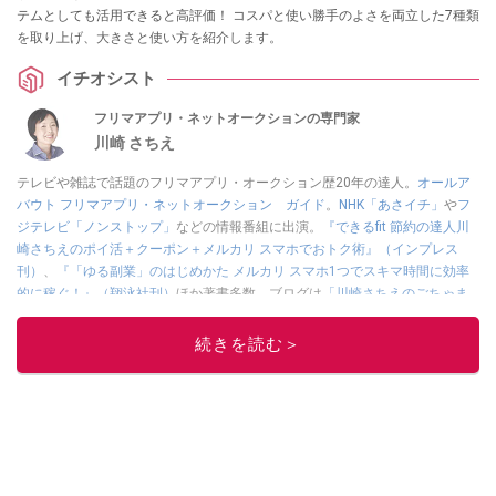
テムとしても活用できると高評価！ コスパと使い勝手のよさを両立した7種類
を取り上げ、大きさと使い方を紹介します。
イチオシスト
フリマアプリ・ネットオークションの専門家
川崎 さちえ
テレビや雑誌で話題のフリマアプリ・オークション歴20年の達人。
オールア
バウト フリマアプリ・ネットオークション ガイド
。
NHK「あさイチ」
や
フ
ジテレビ「ノンストップ」
などの情報番組に出演。
『できるfit 節約の達人川
崎さちえのポイ活＋クーポン＋メルカリ スマホでおトク術』（インプレス
刊）
、
『「ゆる副業」のはじめかた メルカリ スマホ1つでスキマ時間に効率
的に稼ぐ！』（翔泳社刊）
ほか著書多数。ブログは
「川崎さちえのごちゃま
ぜ日記」
。
■経歴：2003年、夫が子育てをするために、突然会社を辞める。翌月からの
続きを読む＞
給料が０円になり、家にいながら、しかも空いた時間でできるオークション
に目をつける。しかし、取引の仕方がわからずに、まずは落札者として参
加。その後、出品者側にまわり、家の中の物を出品しまくる。出品する物が
ほぼなくなってからは、仕入れを経験。ネットオークションを生活の一部に
取り入れるべく、「ネットオークションやフリマアプリは生活のインフラに
なる」という考えを持つ。また消費税増税の社会においては、ネットオーク
ションやフリマアプリが家計の救世主になりえると考え、業者とは違う視点