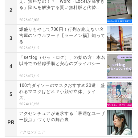
え、無料なの！？「Word・Excelが高すぎ
る」悩みを解決する賢い無料版と代替...
2
2026/08/08
爆盛りもやしで700円！行列が絶えない名
古屋のソウルフード【ラーメン福】知って
3
る...
2026/06/12
「setlog（セットログ）」の始め方！本名
以外での登録手順と安心のプライバシー...
4
2026/07/19
100均ダイソーのマスクおすすめ20選！盛
れるマスクはどれ？小顔や立体、サイ
5
ズ、...
2024/10/26
アクセンチュアが追求する「最適なユーザ
ー接点」づくりの舞台裏
PR
アクセンチュア