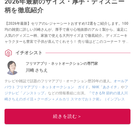
2026年最新のサイズ・厚手・ディズニー
柄を徹底紹介
【2026年最新】セリアのレジャーシートおすすめ12選をご紹介します。100
均の雑貨に詳しい川崎さんが、厚手で座り心地抜群のアルミ製から、遠足に
人気のディズニー柄、家族で使える大判サイズまで徹底紹介。ディズニーキ
ャラクターも豊富で子供が喜んでくれそう！ 売り場はどこのコーナー？ サン
リオキャラクターのレジャーシートもある？ などの疑問にもお答えします。
イチオシスト
フリマアプリ・ネットオークションの専門家
川崎 さちえ
テレビや雑誌で話題のフリマアプリ・オークション歴20年の達人。
オールア
バウト フリマアプリ・ネットオークション ガイド
。
NHK「あさイチ」
や
フ
ジテレビ「ノンストップ」
などの情報番組に出演。
『できるfit 節約の達人川
崎さちえのポイ活＋クーポン＋メルカリ スマホでおトク術』（インプレス
刊）
、
『「ゆる副業」のはじめかた メルカリ スマホ1つでスキマ時間に効率
的に稼ぐ！』（翔泳社刊）
ほか著書多数。ブログは
「川崎さちえのごちゃま
続きを読む＞
ぜ日記」
。
■経歴：2003年、夫が子育てをするために、突然会社を辞める。翌月からの
給料が０円になり、家にいながら、しかも空いた時間でできるオークション