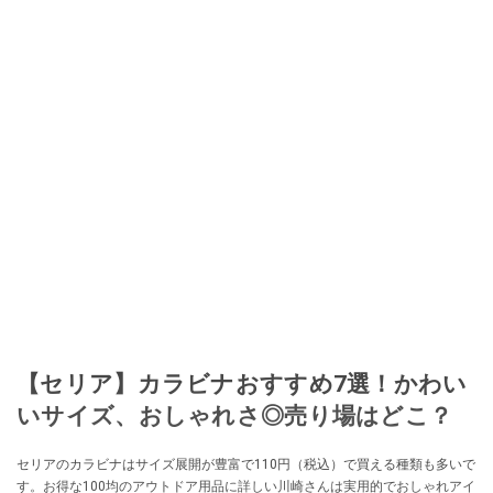
に目をつける。しかし、取引の仕方がわからずに、まずは落札者として参
加。その後、出品者側にまわり、家の中の物を出品しまくる。出品する物が
ほぼなくなってからは、仕入れを経験。ネットオークションを生活の一部に
取り入れるべく、「ネットオークションやフリマアプリは生活のインフラに
なる」という考えを持つ。また消費税増税の社会においては、ネットオーク
ションやフリマアプリが家計の救世主になりえると考え、業者とは違う視点
でユーザーとして参加中。
このイチオシストの他の記事を読む
【セリア】カラビナおすすめ7選！かわい
いサイズ、おしゃれさ◎売り場はどこ？
セリアのカラビナはサイズ展開が豊富で110円（税込）で買える種類も多いで
す。お得な100均のアウトドア用品に詳しい川崎さんは実用的でおしゃれアイ