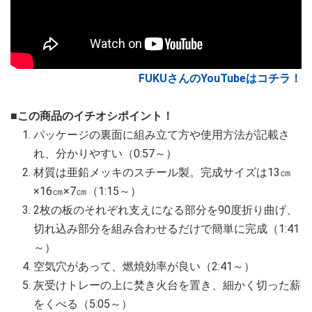
FUKUさんのYouTubeはコチラ！
■この商品のイチオシポイント！
パッケージの裏面に組み立て方や使用方法が記載さ
れ、分かりやすい（0:57～）
材質は亜鉛メッキのスチール製。完成サイズは13㎝
×16㎝×7㎝（1:15～）
2枚の板のそれぞれ支えになる部分を90度折り曲げ、
切れ込み部分を組み合わせるだけで簡単に完成（1:41
～）
空気穴があって、燃焼効率が良い（2:41～）
灰受けトレーの上に焚き火台を置き、細かく切った薪
をくべる（5:05～）