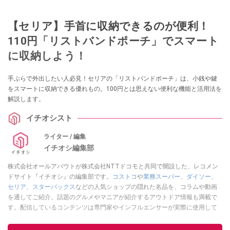
【セリア】手首に収納できるのが便利！
110円「リストバンドポーチ」でスマート
に収納しよう！
手ぶらで外出したい人必見！セリアの「リストバンドポーチ」は、小銭や鍵
をスマートに収納できる優れもの。100円とは思えない便利な機能と活用法を
解説します。
イチオシスト
ライター / 編集
イチオシ編集部
株式会社オールアバウトが株式会社NTTドコモと共同で開設した、レコメン
ドサイト『イチオシ』の編集部です。
コストコ
や
業務スーパー
、
ダイソー
、
セリア
、
スターバックス
などの人気ショップの隠れた名品を、コラムや動画
を通してご紹介。話題のグルメやマニアが紹介するアウトドア情報も満載で
す。配信しているコンテンツは専門家やインフルエンサーが実際に使用して
レビューしています。毎日トレンド情報をお届けしているので、ぜひ
Google
ニュースでフォロー
してください！