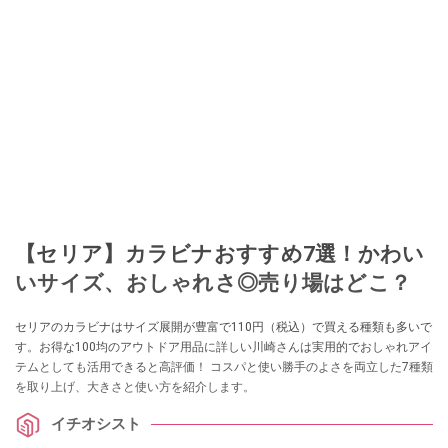
ションやフリマアプリが家計の救世主になりえると考え、業者とは違う視点
でユーザーとして参加中。
このイチオシストの他の記事を読む
【セリア】カラビナおすすめ7選！かわい
いサイズ、おしゃれさ◎売り場はどこ？
セリアのカラビナはサイズ展開が豊富で110円（税込）で買える種類も多いで
す。お得な100均のアウトドア用品に詳しい川崎さんは実用的でおしゃれアイ
テムとしても活用できると高評価！ コスパと使い勝手のよさを両立した7種類
を取り上げ、大きさと使い方を紹介します。
イチオシスト