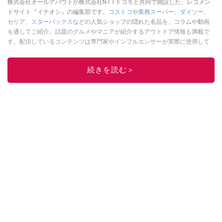
株式会社オールアバウトが株式会社NTTドコモと共同で開設した、レコメン
ドサイト『イチオシ』の編集部です。
コストコ
や
業務スーパー
、
ダイソー
、
セリア
、
スターバックス
などの人気ショップの隠れた名品を、コラムや動画
を通してご紹介。話題のグルメやマニアが紹介するアウトドア情報も満載で
す。配信しているコンテンツは専門家やインフルエンサーが実際に使用して
レビューしています。毎日トレンド情報をお届けしているので、ぜひ
Google
ニュースでフォロー
してください！
続きを読む＞
このイチオシストの他の記事を読む