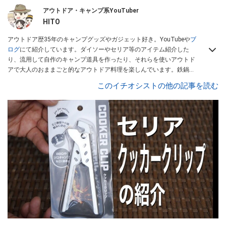
アウトドア・キャンプ系YouTuber
HITO
アウトドア歴35年のキャンプグッズやガジェット好き。YouTubeや
ブ
ログ
にて紹介しています。ダイソーやセリア等のアイテム紹介した
り、流用して自作のキャンプ道具を作ったり、それらを使いアウトド
アで大人のおままごと的なアウトドア料理を楽しんでいます。鉄鍋料
理を得意として、COCOpanをメインに使用しております。ガジェッ
このイチオシストの他の記事を読む
トも積極的取り入れてアウトドアガジェットも楽しんでいます。