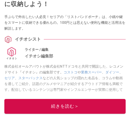
に収納しよう！
手ぶらで外出したい人必見！セリアの「リストバンドポーチ」は、小銭や鍵
をスマートに収納できる優れもの。100円とは思えない便利な機能と活用法を
解説します。
イチオシスト
ライター / 編集
イチオシ編集部
株式会社オールアバウトが株式会社NTTドコモと共同で開設した、レコメン
ドサイト『イチオシ』の編集部です。
コストコ
や
業務スーパー
、
ダイソー
、
セリア
、
スターバックス
などの人気ショップの隠れた名品を、コラムや動画
を通してご紹介。話題のグルメやマニアが紹介するアウトドア情報も満載で
す。配信しているコンテンツは専門家やインフルエンサーが実際に使用して
レビューしています。毎日トレンド情報をお届けしているので、ぜひ
Google
ニュースでフォロー
してください！
続きを読む＞
このイチオシストの他の記事を読む