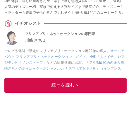
均の雑貨に詳しい川崎さんが、厚手で座り心地抜群のアルミ製から、遠足に
人気のディズニー柄、家族で使える大判サイズまで徹底紹介。ディズニーキ
ャラクターも豊富で子供が喜んでくれそう！ 売り場はどこのコーナー？ サン
リオキャラクターのレジャーシートもある？ などの疑問にもお答えします。
イチオシスト
フリマアプリ・ネットオークションの専門家
川崎 さちえ
テレビや雑誌で話題のフリマアプリ・オークション歴20年の達人。
オールア
バウト フリマアプリ・ネットオークション ガイド
。
NHK「あさイチ」
や
フ
ジテレビ「ノンストップ」
などの情報番組に出演。
『できるfit 節約の達人川
崎さちえのポイ活＋クーポン＋メルカリ スマホでおトク術』（インプレス
刊）
、
『「ゆる副業」のはじめかた メルカリ スマホ1つでスキマ時間に効率
的に稼ぐ！』（翔泳社刊）
ほか著書多数。ブログは
「川崎さちえのごちゃま
続きを読む＞
ぜ日記」
。
■経歴：2003年、夫が子育てをするために、突然会社を辞める。翌月からの
給料が０円になり、家にいながら、しかも空いた時間でできるオークション
に目をつける。しかし、取引の仕方がわからずに、まずは落札者として参
加。その後、出品者側にまわり、家の中の物を出品しまくる。出品する物が
ほぼなくなってからは、仕入れを経験。ネットオークションを生活の一部に
取り入れるべく、「ネットオークションやフリマアプリは生活のインフラに
なる」という考えを持つ。また消費税増税の社会においては、ネットオーク