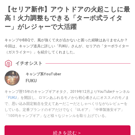
【セリア新作】アウトドアの火起こしに最
高！火力調整もできる「ターボ式ライタ
ー」がレジャーで大活躍
キャンプやBBQで、風が強くて火が点かないと困った経験はありませんか？
今回は、キャンプ道具に詳しい「FUKU」さんが、セリアの「ターボライター
（ガスライター）」を紹介してくれました。
イチオシスト
キャンプ系YouTuber
FUKU
キャンプ歴15年のキャンプギアオタク。2019年12月よりYouTubeチャンネル
「
FUKU
」を開設し、ロマンあふれるモノから初心者さんにオススメのモノま
で、思い込み固定観念を交えてあーだこーだとしゃべくりながらレビューを
している。定番ブランドのギアだけでなく「ULギア」「中華製激安ギア」
「100均キャンプギア」など様々なジャンルを取り上げている。
このイチオシストの他の記事を読む
続きを読む＞