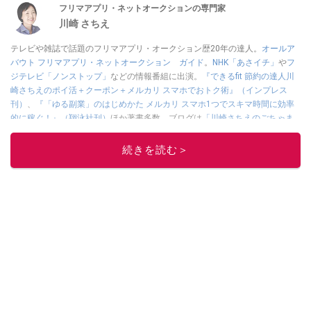
フリマアプリ・ネットオークションの専門家
川崎 さちえ
テレビや雑誌で話題のフリマアプリ・オークション歴20年の達人。
オールア
バウト フリマアプリ・ネットオークション ガイド
。
NHK「あさイチ」
や
フ
ジテレビ「ノンストップ」
などの情報番組に出演。
『できるfit 節約の達人川
崎さちえのポイ活＋クーポン＋メルカリ スマホでおトク術』（インプレス
刊）
、
『「ゆる副業」のはじめかた メルカリ スマホ1つでスキマ時間に効率
的に稼ぐ！』（翔泳社刊）
ほか著書多数。ブログは
「川崎さちえのごちゃま
ぜ日記」
。
■経歴：2003年、夫が子育てをするために、突然会社を辞める。翌月からの
続きを読む＞
給料が０円になり、家にいながら、しかも空いた時間でできるオークション
に目をつける。しかし、取引の仕方がわからずに、まずは落札者として参
加。その後、出品者側にまわり、家の中の物を出品しまくる。出品する物が
ほぼなくなってからは、仕入れを経験。ネットオークションを生活の一部に
取り入れるべく、「ネットオークションやフリマアプリは生活のインフラに
なる」という考えを持つ。また消費税増税の社会においては、ネットオーク
ションやフリマアプリが家計の救世主になりえると考え、業者とは違う視点
でユーザーとして参加中。
このイチオシストの他の記事を読む