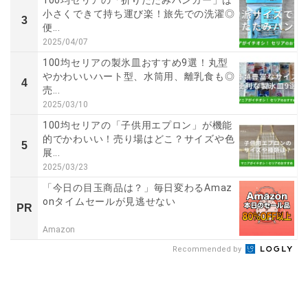
小さくできて持ち運び楽！旅先での洗濯◎
3
便...
2025/04/07
100均セリアの製氷皿おすすめ9選！丸型
やかわいいハート型、水筒用、離乳食も◎
4
売...
2025/03/10
100均セリアの「子供用エプロン」が機能
的でかわいい！売り場はどこ？サイズや色
5
展...
2025/03/23
「今日の目玉商品は？」毎日変わるAmaz
onタイムセールが見逃せない
PR
Amazon
Recommended by