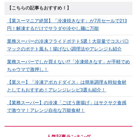
【こちらの記事もおすすめ！】
【業スーマニア絶賛】「冷凍焼きなす」が7月セールで213
円！解凍するだけでサラダや冷やし麺に万能
業務スーパーの冷凍フライドポテト5選！大容量でコスパ◎
マックのポテト風も！揚げない調理法やアレンジも紹介
業務スーパーでしか買えない⁉「冷凍焼きなす」が手軽でめ
ちゃウマで激押し！
【業スー】「冷凍アボカドダイス」は簡単調理＆時短食材
としてもおすすめ！アレンジレシピ3選も紹介！
【業務スーパー】の冷凍「ごぼう唐揚げ」はサクサク食感
で激ウマ！アレンジ自在な万能食材！