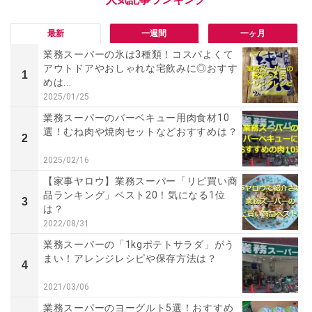
最新
一週間
一ヶ月
業務スーパーの氷は3種類！コスパよくて
アウトドアやおしゃれな宅飲みに◎おすす
1
めは...
2025/01/25
業務スーパーのバーベキュー用肉食材10
選！むね肉や焼肉セットなどおすすめは？
2
2025/02/16
【家事ヤロウ】業務スーパー「リピ買い商
品ランキング」ベスト20！気になる1位
3
は？
2022/08/31
業務スーパーの「1kgポテトサラダ」がう
まい！アレンジレシピや保存方法は？
4
2021/03/06
業務スーパーのヨーグルト5選！おすすめ