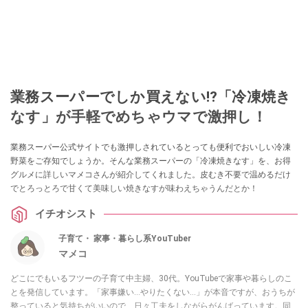
業務スーパーでしか買えない⁉「冷凍焼き
なす」が手軽でめちゃウマで激押し！
業務スーパー公式サイトでも激押しされているとっても便利でおいしい冷凍
野菜をご存知でしょうか。そんな業務スーパーの「冷凍焼きなす」を、お得
グルメに詳しいマメコさんが紹介してくれました。皮むき不要で温めるだけ
でとろっとろで甘くて美味しい焼きなすが味わえちゃうんだとか！
イチオシスト
子育て・ 家事・暮らし系YouTuber
マメコ
どこにでもいるフツーの子育て中主婦、30代。YouTubeで家事や暮らしのこ
とを発信しています。「家事嫌い…やりたくない…」が本音ですが、おうちが
整っていると気持ちがいいので、日々工夫をしながらがんばっています。同