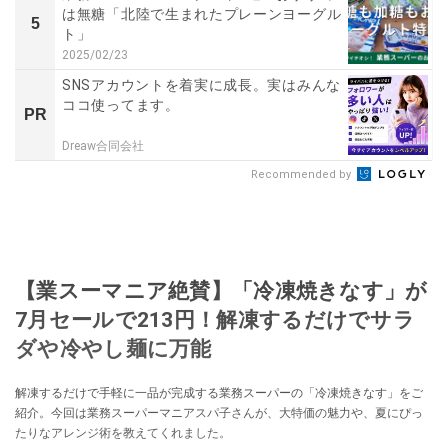
は無糖「北陸で生まれたプレーンヨーグル
5
ト」
2025/02/23
SNSアカウントを着実に成長。実はみんな
ココ使ってます。
PR
Dreaw合同会社
Recommended by
【業スーマニア絶賛】「冷凍焼きなす」が
7月セールで213円！解凍するだけでサラ
ダや冷やし麺に万能
解凍するだけで手軽に一品が完成する業務スーパーの「冷凍焼きなす」をご
紹介。今回は業務スーパーマニアスパ子さんが、大特価の魅力や、夏にぴっ
たりなアレンジ術を教えてくれました。