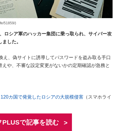
e/51859/)
ーが、ロシア軍のハッカー集団に乗っ取られ、サイバー攻
しました。
き換え、偽サイトに誘導してパスワードを盗み取る手口
替えや、不審な設定変更がないかの定期確認が急務と
？ 120カ国で発覚したロシアの大規模侵害
（スマホライ
PLUSで記事を読む