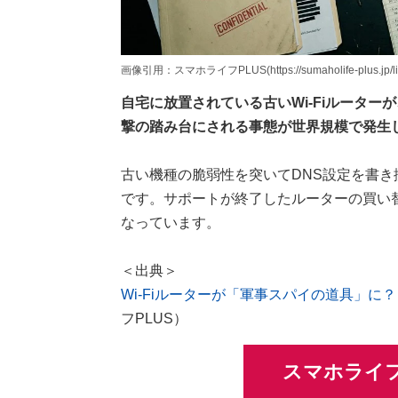
画像引用：スマホライフPLUS(https://sumaholife-plus.jp/lif
自宅に放置されている古いWi-Fiルータ
撃の踏み台にされる事態が世界規模で発生
古い機種の脆弱性を突いてDNS設定を書
です。サポートが終了したルーターの買い
なっています。
＜出典＞
Wi-Fiルーターが「軍事スパイの道具」に
フPLUS）
スマホライフ