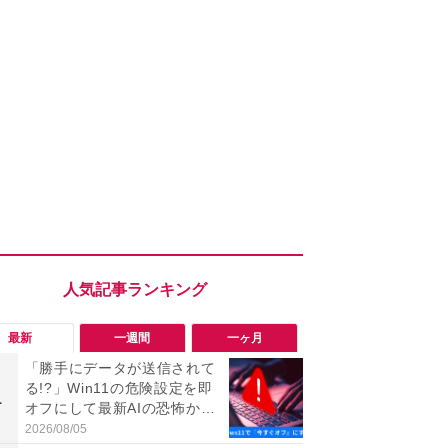
最新
一週間
一ヶ月
「勝手にデータが送信されて
「ヤバい！
る!?」Win11の危険設定を即
った…」と
1
1
オフにして最新AIの恐怖から
【7月30日G
身を守る技
更】内容を
2026/08/05
2026/07/31