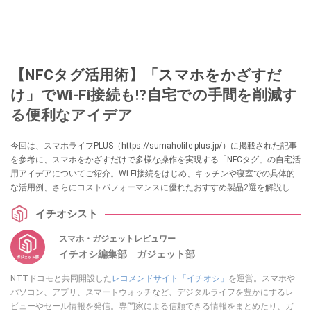
【NFCタグ活用術】「スマホをかざすだ
け」でWi-Fi接続も⁉自宅での手間を削減す
る便利なアイデア
今回は、スマホライフPLUS（https://sumaholife-plus.jp/）に掲載された記事
を参考に、スマホをかざすだけで多様な操作を実現する「NFCタグ」の自宅活
用アイデアについてご紹介。Wi-Fi接続をはじめ、キッチンや寝室での具体的
な活用例、さらにコストパフォーマンスに優れたおすすめ製品2選を解説しま
す。各項目の詳細はぜひ、スマホライフPLUSでご確認ください。
イチオシスト
スマホ・ガジェットレビュワー
イチオシ編集部 ガジェット部
NTTドコモと共同開設した
レコメンドサイト「イチオシ」
を運営。スマホや
パソコン、アプリ、スマートウォッチなど、デジタルライフを豊かにするレ
ビューやセール情報を発信。専門家による信頼できる情報をまとめたり、ガ