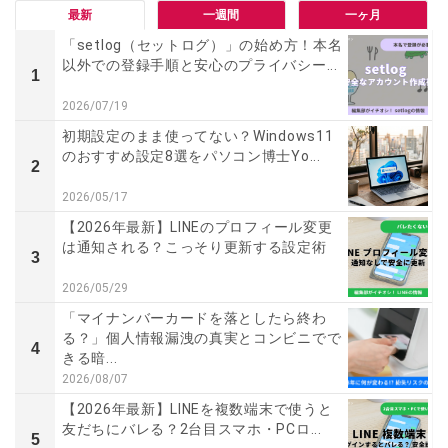
最新
一週間
一ヶ月
「setlog（セットログ）」の始め方！本名
以外での登録手順と安心のプライバシー...
1
2026/07/19
初期設定のまま使ってない？Windows11
のおすすめ設定8選をパソコン博士Yo...
2
2026/05/17
【2026年最新】LINEのプロフィール変更
は通知される？こっそり更新する設定術
3
2026/05/29
「マイナンバーカードを落としたら終わ
る？」個人情報漏洩の真実とコンビニでで
4
きる暗...
2026/08/07
【2026年最新】LINEを複数端末で使うと
友だちにバレる？2台目スマホ・PCロ...
5