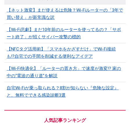
【ネット激変】まだ使えるは危険？Wi-Fiルーターの「3年で
買い替え」が新常識な訳
【Wi-Fi悲劇】まだ10年前のルーターを使ってるの？「サポ
ート終了」が招くサイバー攻撃の標的
【NFCタグ活用術】「スマホをかざすだけ」でWi-Fi接続
も⁉自宅での手間を削減する便利なアイデア
【Wi-Fi快適化】「ルーターの置き方」で速度が激変!? 家の
中の“電波の通り道”を解説
自宅Wi-Fiが乗っ取られる？8割が知らない『危険な設定』
と、無料でできる感染診断3選