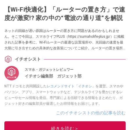
【Wi-Fi快適化】「ルーターの置き方」で速
度が激変!? 家の中の“電波の通り道”を解説
ネットの回線が遅い原因はルーターの置き方に問題があるのかもしれませ
ん。そこで今回は、スマホライフPLUS（https://sumaholife-plus.jp/）に掲載
された記事を参考に、Wi-Fiルーターの最適な設置場所や、光回線の速度を最
大限に引き出すための具体的な改善策についてご紹介。ルーターの置き場所
から規格、中継機の利用まで、快適なインターネット環境を構築するための
イチオシスト
ヒントをまとめています。各項目の詳細はぜひ、スマホライフPLUSでご確認
ください。
スマホ・ガジェットレビュワー
イチオシ編集部 ガジェット部
NTTドコモと共同開設した
レコメンドサイト「イチオシ」
を運営。スマホや
パソコン、アプリ、スマートウォッチなど、デジタルライフを豊かにするレ
ビューやセール情報を発信。専門家による信頼できる情報をまとめたり、ガ
ジェット好きの編集部員が厳選したお得情報をお届けします。
このイチオシストの他の記事を読む
続きを読む＞