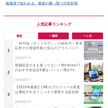
報漏洩で狙われる、最新の乗っ取り詐欺対策
最新
一週間
一ヶ月
「setlog（セットログ）」の始め方！本名
以外での登録手順と安心のプライバシー...
1
2026/07/19
初期設定のまま使ってない？Windows11
のおすすめ設定8選をパソコン博士Yo...
2
2026/05/17
【2026年最新】LINEのプロフィール変更
は通知される？こっそり更新する設定術
3
2026/05/29