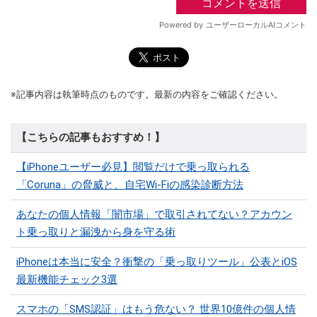
※記事内容は執筆時点のものです。最新の内容をご確認ください。
【こちらの記事もおすすめ！】
【iPhoneユーザー必見】閲覧だけで乗っ取られる
「Coruna」の脅威と、自宅Wi-Fiの感染診断方法
あなたの個人情報「闇市場」で取引されてない？アカウン
ト乗っ取りと漏洩から身を守る術
iPhoneは本当に安全？衝撃の「乗っ取りツール」公表とiOS
最新機能チェック3選
スマホの「SMS認証」はもう危ない？ 世界10億件の個人情