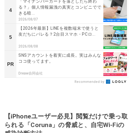
「マイナンバーカードを落としたら終わ
る？」個人情報漏洩の真実とコンビニでで
4
きる暗...
2026/08/07
【2026年最新】LINEを複数端末で使うと
友だちにバレる？2台目スマホ・PCロ...
5
2026/08/08
SNSアカウントを着実に成長。実はみんな
ココ使ってます。
PR
Dreaw合同会社
Recommended by
【iPhoneユーザー必見】閲覧だけで乗っ取
られる「Coruna」の脅威と、自宅Wi-Fiの