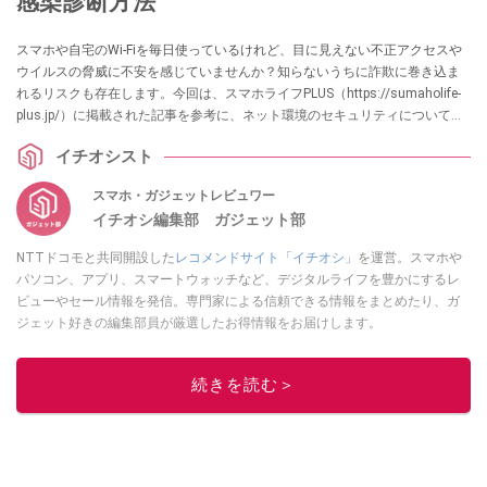
感染診断方法
スマホや自宅のWi-Fiを毎日使っているけれど、目に見えない不正アクセスや
ウイルスの脅威に不安を感じていませんか？知らないうちに詐欺に巻き込ま
れるリスクも存在します。今回は、スマホライフPLUS（https://sumaholife-
plus.jp/）に掲載された記事を参考に、ネット環境のセキュリティについてご
紹介。各項目の詳細はぜひ、スマホライフPLUSでご確認ください。
イチオシスト
スマホ・ガジェットレビュワー
イチオシ編集部 ガジェット部
NTTドコモと共同開設した
レコメンドサイト「イチオシ」
を運営。スマホや
パソコン、アプリ、スマートウォッチなど、デジタルライフを豊かにするレ
ビューやセール情報を発信。専門家による信頼できる情報をまとめたり、ガ
ジェット好きの編集部員が厳選したお得情報をお届けします。
このイチオシストの他の記事を読む
続きを読む＞