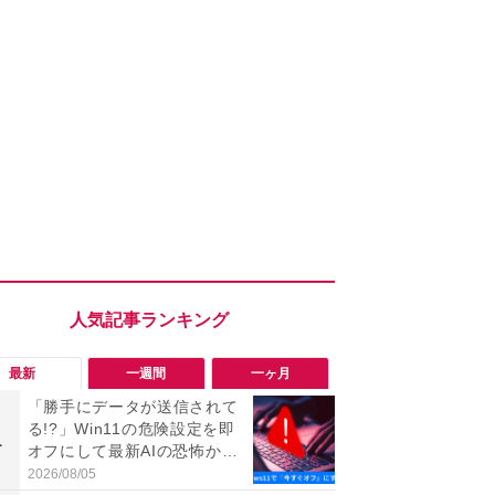
最新
一週間
一ヶ月
「勝手にデータが送信されて
「勝手にデ
る!?」Win11の危険設定を即
る!?」Win
1
1
オフにして最新AIの恐怖から
オフにして最
身を守る技
身を守る技
2026/08/05
2026/08/05