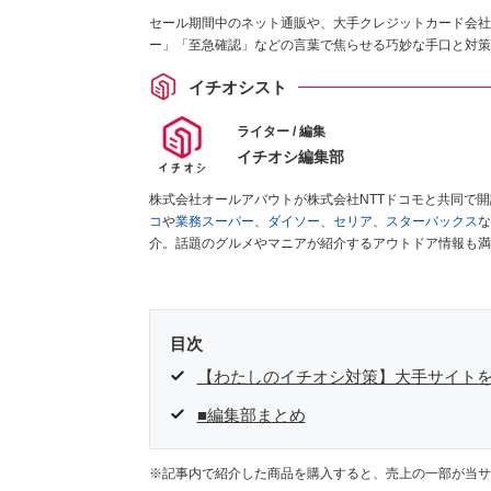
セール期間中のネット通販や、大手クレジットカード会社
ー」「至急確認」などの言葉で焦らせる巧妙な手口と対策
イチオシスト
ライター / 編集
イチオシ編集部
株式会社オールアバウトが株式会社NTTドコモと共同で
コ
や
業務スーパー
、
ダイソー
、
セリア
、
スターバックス
な
介。話題のグルメやマニアが紹介するアウトドア情報も満
が実際に使用してレビューしています。毎日トレンド情報
ださい！
目次
【わたしのイチオシ対策】大手サイト
■編集部まとめ
※記事内で紹介した商品を購入すると、売上の一部が当サ