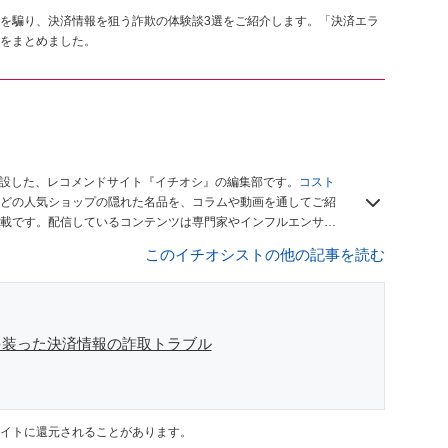
を騙り、決済情報を狙う詐欺の体験談3選をご紹介します。「決済エラ
をまとめました。
開設した、レコメンドサイト『イチオシ』の編集部です。
コスト
どの人気ショップの隠れた名品を、コラムや動画を通してご紹
載です。配信しているコンテンツは専門家やインフルエンサー
をお届けしているので、ぜひ
Googleニュースでフォロー
してく
このイチオシストの他の記事を読む
を装った決済情報の詐取トラブル
イトに還元されることがあります。