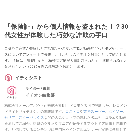
「保険証」から個人情報を盗まれた！？30
代女性が体験した巧妙な詐欺の手口
自身やご家族が体験した詐欺電話やスマホ詐欺と効果的だったモノやサービ
スについてアンケートで募集し、【わたしのイチオシ対策】として紹介しま
す。 今回は、警察庁から「精神安定剤が大量処方された」「逮捕される」と
脅されたという30代女性の体験談をお届けします。
イチオシスト
ライター / 編集
イチオシ編集部
株式会社オールアバウトが株式会社NTTドコモと共同で開設した、レコメン
ドサイト『イチオシ』の編集部です。
コストコ
や
業務スーパー
、
ダイソー
、
セリア
、
スターバックス
などの人気ショップの隠れた名品を、コラムや動画
を通してご紹介。話題のグルメやマニアが紹介するアウトドア情報も満載で
す。配信しているコンテンツは専門家やインフルエンサーが実際に使用して