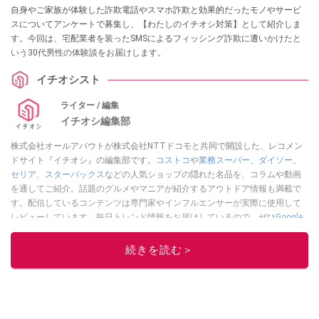
自身やご家族が体験した詐欺電話やスマホ詐欺と効果的だったモノやサービ
スについてアンケートで募集し、【わたしのイチオシ対策】として紹介しま
す。今回は、宅配業者を装ったSMSによるフィッシング詐欺に遭いかけたと
いう30代男性の体験談をお届けします。
イチオシスト
ライター / 編集
イチオシ編集部
株式会社オールアバウトが株式会社NTTドコモと共同で開設した、レコメン
ドサイト『イチオシ』の編集部です。
コストコ
や
業務スーパー
、
ダイソー
、
セリア
、
スターバックス
などの人気ショップの隠れた名品を、コラムや動画
を通してご紹介。話題のグルメやマニアが紹介するアウトドア情報も満載で
す。配信しているコンテンツは専門家やインフルエンサーが実際に使用して
レビューしています。毎日トレンド情報をお届けしているので、ぜひ
Google
ニュースでフォロー
してください！
続きを読む＞
このイチオシストの他の記事を読む