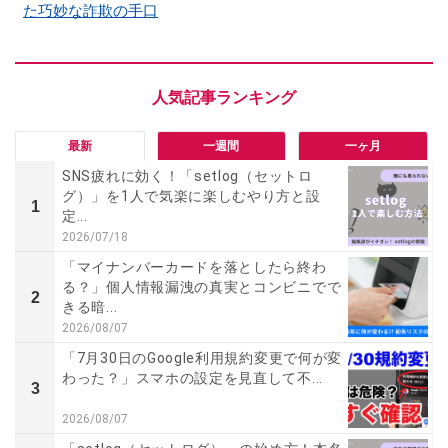
た巧妙な詐欺の手口
最新
一週間
一ヶ月
SNS疲れに効く！「setlog（セットロ
グ）」を1人で気楽に楽しむやり方と設
1
定...
2026/07/18
「マイナンバーカードを落としたら終わ
る？」個人情報漏洩の真実とコンビニでで
2
きる暗...
2026/08/07
「7月30日のGoogle利用規約変更で何が変
わった？」スマホの設定を見直して不...
3
2026/08/07