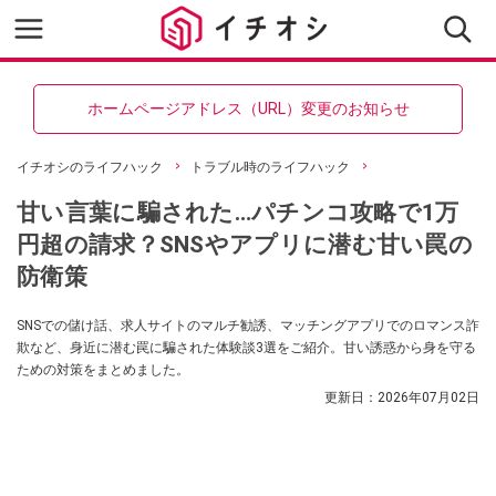
ホームページアドレス（URL）変更のお知らせ
イチオシのライフハック
トラブル時のライフハック
甘い言葉に騙された…パチンコ攻略で1万
円超の請求？SNSやアプリに潜む甘い罠の
防衛策
SNSでの儲け話、求人サイトのマルチ勧誘、マッチングアプリでのロマンス詐
欺など、身近に潜む罠に騙された体験談3選をご紹介。甘い誘惑から身を守る
ための対策をまとめました。
更新日：
2026年07月02日