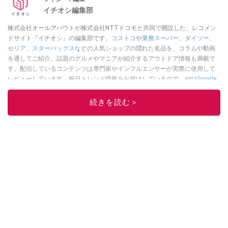
イチオシ編集部
株式会社オールアバウトが株式会社NTTドコモと共同で開設した、レコメン
ドサイト『イチオシ』の編集部です。
コストコ
や
業務スーパー
、
ダイソー
、
セリア
、
スターバックス
などの人気ショップの隠れた名品を、コラムや動画
を通してご紹介。話題のグルメやマニアが紹介するアウトドア情報も満載で
す。配信しているコンテンツは専門家やインフルエンサーが実際に使用して
レビューしています。毎日トレンド情報をお届けしているので、ぜひ
Google
ニュースでフォロー
してください！
続きを読む＞
このイチオシストの他の記事を読む