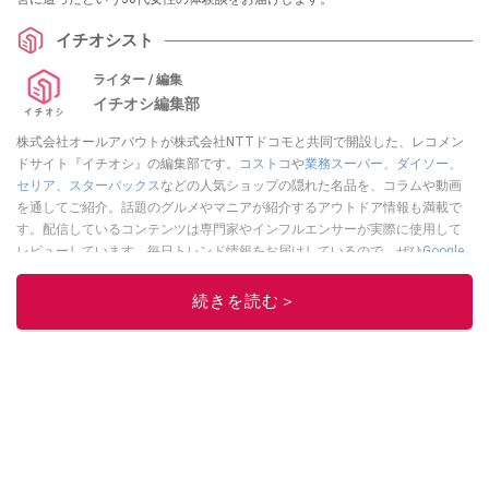
イチオシスト
ライター / 編集
イチオシ編集部
株式会社オールアバウトが株式会社NTTドコモと共同で開設した、レコメン
ドサイト『イチオシ』の編集部です。
コストコ
や
業務スーパー
、
ダイソー
、
セリア
、
スターバックス
などの人気ショップの隠れた名品を、コラムや動画
を通してご紹介。話題のグルメやマニアが紹介するアウトドア情報も満載で
す。配信しているコンテンツは専門家やインフルエンサーが実際に使用して
レビューしています。毎日トレンド情報をお届けしているので、ぜひ
Google
ニュースでフォロー
してください！
続きを読む＞
このイチオシストの他の記事を読む