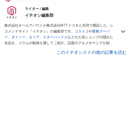
ライター / 編集
イチオシ編集部
株式会社オールアバウトが株式会社NTTドコモと共同で開設した、レ
コメンドサイト『イチオシ』の編集部です。
コストコ
や
業務スーパ
ー
、
ダイソー
、
セリア
、
スターバックス
などの人気ショップの隠れた
名品を、コラムや動画を通してご紹介。話題のグルメやマニアが紹介
するアウトドア情報も満載です。配信しているコンテンツは専門家や
このイチオシストの他の記事を読む
インフルエンサーが実際に使用してレビューしています。毎日トレン
ド情報をお届けしているので、ぜひ
Googleニュースでフォロー
してく
ださい！