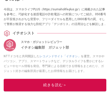
今回は、スマホライフPLUS（https://sumaholife-plus.jp/）に掲載された記事
を参考に、巧妙化する迷惑電話や詐欺電話への対策についてご紹介。050番号
が不安視されがちな背景や、フリーダイヤルを悪用した0800番号の罠、そし
て警察が推奨する強力な防犯アプリ「デジポリス」の活用法などを解説しま
す。各項目の詳細はぜひ、スマホライフPLUSでご確認ください。
イチオシスト
スマホ・ガジェットレビュワー
イチオシ編集部 ガジェット部
NTTドコモと共同開設した
レコメンドサイト「イチオシ」
を運営。スマホや
パソコン、アプリ、スマートウォッチなど、デジタルライフを豊かにするレ
ビューやセール情報を発信。専門家による信頼できる情報をまとめたり、ガ
ジェット好きの編集部員が厳選したお得情報をお届けします。
このイチオシストの他の記事を読む
続きを読む＞