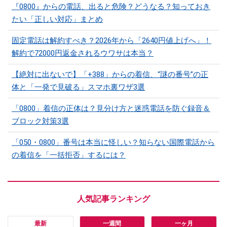
『0800』からの電話、出ると危険？どうなる？知っておき
たい「正しい対応」まとめ
固定電話は解約すべき？2026年から「2640円値上げへ」！
解約で72000円返金されるウワサは本当？
【絶対に出ないで】「+388」からの着信、“謎の番号”の正
体と「一発で見破る」スマホ裏ワザ3選
「0800」着信の正体は？見分け方と迷惑電話を防ぐ録音＆
ブロック対策3選
「050・0800」番号は本当に怪しい？知らない国際電話から
の着信を「一括拒否」するには？
最新
一週間
一ヶ月