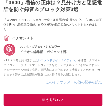
「0800」着信の正体は？見分け方と迷惑電
話を防ぐ録音＆ブロック対策3選
「スマホライフPLUS」を参考に迷惑・詐欺電話の対策を紹介。「0800」の正
体やiPhone通話録音機能、自治体推奨の録音装置のメリットをまとめまし
た。
イチオシスト
スマホ・ガジェットレビュワー
イチオシ編集部 ガジェット部
NTTドコモと共同開設した
レコメンドサイト「イチオシ」
を運営。スマホや
パソコン、アプリ、スマートウォッチなど、デジタルライフを豊かにするレ
ビューやセール情報を発信。専門家による信頼できる情報をまとめたり、ガ
ジェット好きの編集部員が厳選したお得情報をお届けします。
このイチオシストの他の記事を読む
続きを読む＞