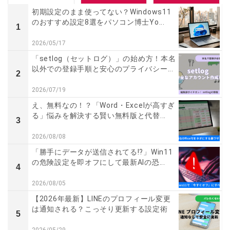
初期設定のまま使ってない？Windows11
のおすすめ設定8選をパソコン博士Yo...
1
2026/05/17
「setlog（セットログ）」の始め方！本名
以外での登録手順と安心のプライバシー...
2
2026/07/19
え、無料なの！？「Word・Excelが高すぎ
る」悩みを解決する賢い無料版と代替...
3
2026/08/08
「勝手にデータが送信されてる!?」Win11
の危険設定を即オフにして最新AIの恐...
4
2026/08/05
【2026年最新】LINEのプロフィール変更
は通知される？こっそり更新する設定術
5
2026/05/29