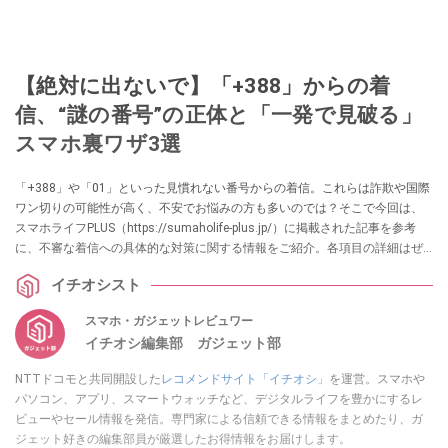
【絶対に出ないで】「+388」からの着
信、“謎の番号”の正体と「一発で見破る」
スマホ裏ワザ3選
「+388」や「01」といった見慣れない番号からの着信。これらは詐欺や国際
ワン切りの可能性が高く、不安でお悩みの方も多いのでは？そこで今回は、
スマホライフPLUS（https://sumaholife-plus.jp/）に掲載された記事を参考
に、不審な着信への具体的な対策に関する情報をご紹介。各項目の詳細はぜ
ひスマホライフPLUSでご確認ください。
イチオシスト
スマホ・ガジェットレビュワー
イチオシ編集部 ガジェット部
NTTドコモと共同開設した
レコメンドサイト「イチオシ」
を運営。スマホや
パソコン、アプリ、スマートウォッチなど、デジタルライフを豊かにするレ
ビューやセール情報を発信。専門家による信頼できる情報をまとめたり、ガ
ジェット好きの編集部員が厳選したお得情報をお届けします。