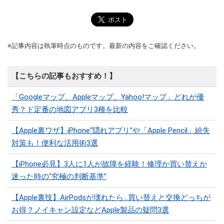
※記事内容は執筆時点のものです。最新の内容をご確認ください。
【こちらの記事もおすすめ！】
「Googleマップ、Appleマップ、Yahoo!マップ」どれが優
秀？ド定番の地図アプリ3種を比較
【Apple裏ワザ】iPhone“隠れアプリ”や「Apple Pencil」紛失
対策も！便利な活用術3選
【iPhone必見】3人に1人が故障を経験！修理か買い替えか
迷った時の“究極の判断基準”
【Apple裏技】AirPodsが壊れたら…買い替えと交換どっちが
お得？ノイキャン設定などApple製品の疑問3選