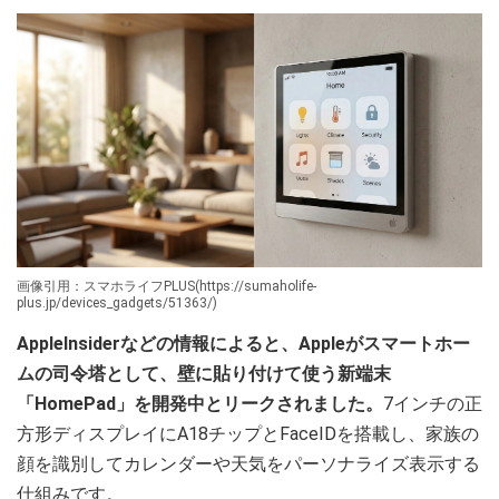
画像引用：スマホライフPLUS(https://sumaholife-
plus.jp/devices_gadgets/51363/)
AppleInsiderなどの情報によると、Appleがスマートホー
ムの司令塔として、壁に貼り付けて使う新端末
「HomePad」を開発中とリークされました。
7インチの正
方形ディスプレイにA18チップとFaceIDを搭載し、家族の
顔を識別してカレンダーや天気をパーソナライズ表示する
仕組みです。