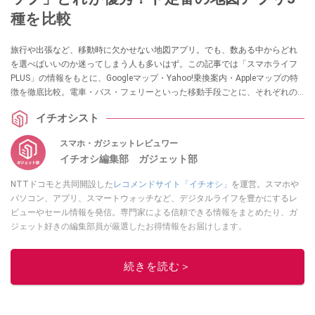
種を比較
旅行や出張など、移動時に欠かせない地図アプリ。でも、数ある中からどれ
を選べばいいのか迷ってしまう人も多いはず。この記事では「スマホライフ
PLUS」の情報をもとに、Googleマップ・Yahoo!乗換案内・Appleマップの特
徴を徹底比較。電車・バス・フェリーといった移動手段ごとに、それぞれの
アプリの得意分野や注意点を解説します。シーンに合わせた賢い使い分け方
イチオシスト
を知りたい方は必見です！
スマホ・ガジェットレビュワー
イチオシ編集部 ガジェット部
NTTドコモと共同開設した
レコメンドサイト「イチオシ」
を運営。スマホや
パソコン、アプリ、スマートウォッチなど、デジタルライフを豊かにするレ
ビューやセール情報を発信。専門家による信頼できる情報をまとめたり、ガ
ジェット好きの編集部員が厳選したお得情報をお届けします。
このイチオシストの他の記事を読む
続きを読む＞