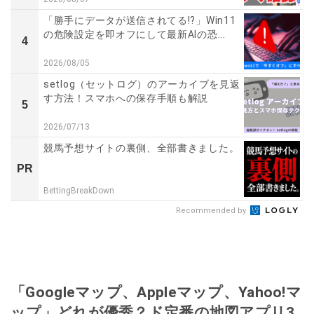
「勝手にデータが送信されてる!?」Win11
の危険設定を即オフにして最新AIの恐...
4
2026/08/05
setlog（セットログ）のアーカイブを見返
す方法！スマホへの保存手順も解説
5
2026/07/13
競馬予想サイトの裏側、全部書きました。
PR
BettingBreakDown
Recommended by
「Googleマップ、Appleマップ、Yahoo!マ
ップ」どれが優秀？ド定番の地図アプリ3