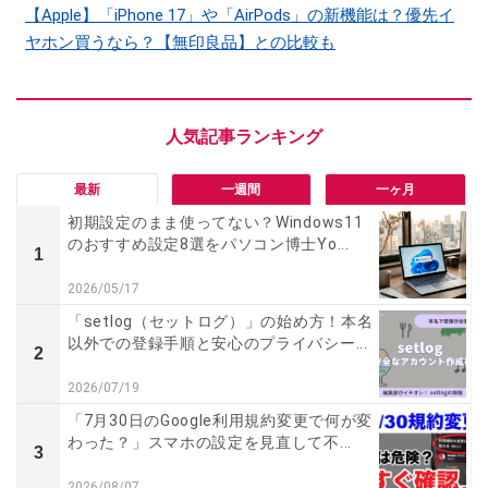
【Apple】「iPhone 17」や「AirPods」の新機能は？優先イ
ヤホン買うなら？【無印良品】との比較も
最新
一週間
一ヶ月
初期設定のまま使ってない？Windows11
のおすすめ設定8選をパソコン博士Yo...
1
2026/05/17
「setlog（セットログ）」の始め方！本名
以外での登録手順と安心のプライバシー...
2
2026/07/19
「7月30日のGoogle利用規約変更で何が変
わった？」スマホの設定を見直して不...
3
2026/08/07