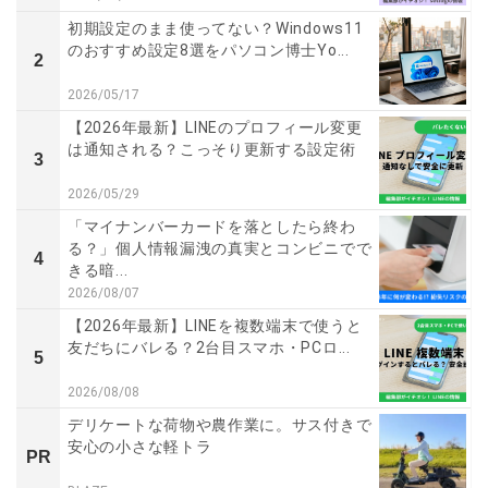
初期設定のまま使ってない？Windows11
のおすすめ設定8選をパソコン博士Yo...
2
2026/05/17
【2026年最新】LINEのプロフィール変更
は通知される？こっそり更新する設定術
3
2026/05/29
「マイナンバーカードを落としたら終わ
る？」個人情報漏洩の真実とコンビニでで
4
きる暗...
2026/08/07
【2026年最新】LINEを複数端末で使うと
友だちにバレる？2台目スマホ・PCロ...
5
2026/08/08
デリケートな荷物や農作業に。サス付きで
安心の小さな軽トラ
PR