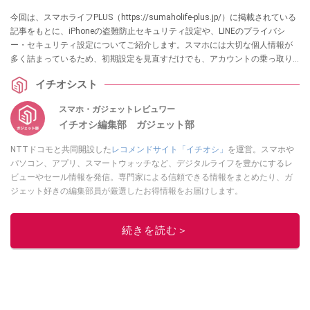
今回は、スマホライフPLUS（https://sumaholife-plus.jp/）に掲載されている
記事をもとに、iPhoneの盗難防止セキュリティ設定や、LINEのプライバシ
ー・セキュリティ設定についてご紹介します。スマホには大切な個人情報が
多く詰まっているため、初期設定を見直すだけでも、アカウントの乗っ取り
や情報流出などの被害を未然に防ぐことができます。 各項目の詳しい内容
イチオシスト
は、ぜひスマホライフPLUSでご確認ください。
スマホ・ガジェットレビュワー
イチオシ編集部 ガジェット部
NTTドコモと共同開設した
レコメンドサイト「イチオシ」
を運営。スマホや
パソコン、アプリ、スマートウォッチなど、デジタルライフを豊かにするレ
ビューやセール情報を発信。専門家による信頼できる情報をまとめたり、ガ
ジェット好きの編集部員が厳選したお得情報をお届けします。
このイチオシストの他の記事を読む
続きを読む＞