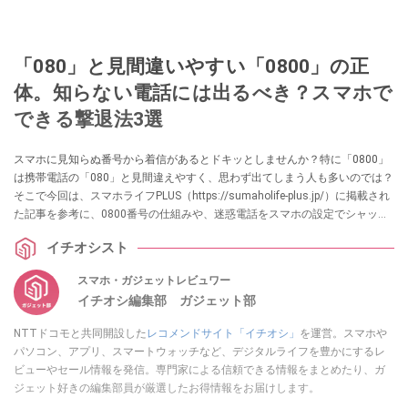
「080」と見間違いやすい「0800」の正
体。知らない電話には出るべき？スマホで
できる撃退法3選
スマホに見知らぬ番号から着信があるとドキッとしませんか？特に「0800」
は携帯電話の「080」と見間違えやすく、思わず出てしまう人も多いのでは？
そこで今回は、スマホライフPLUS（https://sumaholife-plus.jp/）に掲載され
た記事を参考に、0800番号の仕組みや、迷惑電話をスマホの設定でシャット
アウトする方法に関する情報をご紹介。各項目の詳細はぜひスマホライフ
イチオシスト
PLUSでご確認ください。
スマホ・ガジェットレビュワー
イチオシ編集部 ガジェット部
NTTドコモと共同開設した
レコメンドサイト「イチオシ」
を運営。スマホや
パソコン、アプリ、スマートウォッチなど、デジタルライフを豊かにするレ
ビューやセール情報を発信。専門家による信頼できる情報をまとめたり、ガ
ジェット好きの編集部員が厳選したお得情報をお届けします。