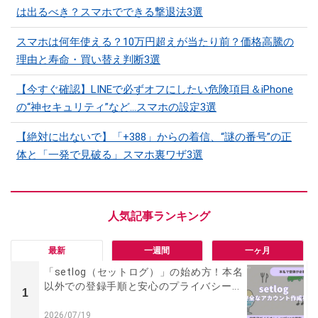
は出るべき？スマホでできる撃退法3選
スマホは何年使える？10万円超えが当たり前？価格高騰の
理由と寿命・買い替え判断3選
【今すぐ確認】LINEで必ずオフにしたい危険項目＆iPhone
の“神セキュリティ”など…スマホの設定3選
【絶対に出ないで】「+388」からの着信、“謎の番号”の正
体と「一発で見破る」スマホ裏ワザ3選
最新
一週間
一ヶ月
「setlog（セットログ）」の始め方！本名
以外での登録手順と安心のプライバシー...
1
2026/07/19