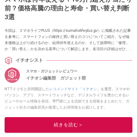
前？価格高騰の理由と寿命・買い替え判断
3選
今回は、スマホライフPLUS（https://sumaholife-plus.jp/）に掲載された記事
を参考に、スマートフォンの維持と買い替えのコツについてご紹介。なぜ端
末価格は上がり続けるのか、結局何年使えるのか、そして故障時に「修理」
か「買い替え」かを決める基準について解説します。各項目の詳細はぜひ、
スマホライフPLUSでご確認ください。
イチオシスト
スマホ・ガジェットレビュワー
イチオシ編集部 ガジェット部
NTTドコモと共同開設した
レコメンドサイト「イチオシ」
を運営。スマホや
パソコン、アプリ、スマートウォッチなど、デジタルライフを豊かにするレ
ビューやセール情報を発信。専門家による信頼できる情報をまとめたり、ガ
ジェット好きの編集部員が厳選したお得情報をお届けします。
このイチオシストの他の記事を読む
続きを読む＞