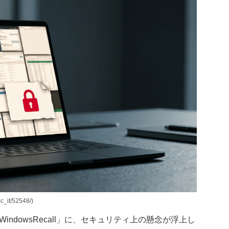
it/52548/)
indowsRecall」に、セキュリティ上の懸念が浮上し