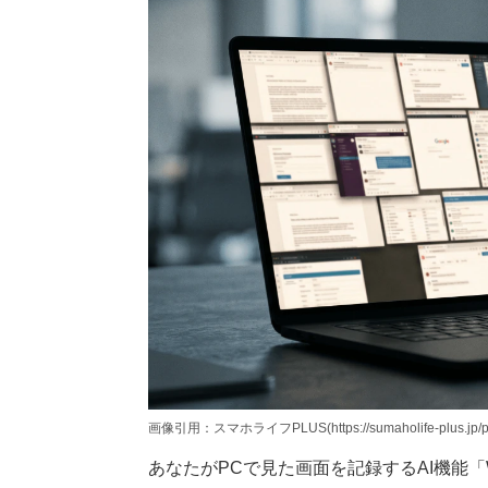
画像引用：スマホライフPLUS(https://sumaholife-plus.jp/pc_
あなたがPCで見た画面を記録するAI機能「W