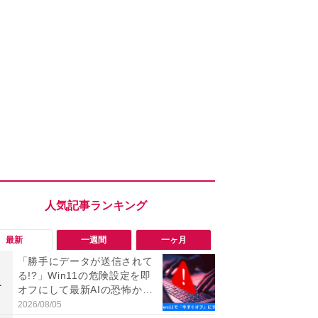
最新
一週間
一ヶ月
「勝手にデータが送信されて
「勝手にデ
る!?」Win11の危険設定を即
る!?」Win
1
1
オフにして最新AIの恐怖から
オフにして最
身を守る技
身を守る技
2026/08/05
2026/08/05