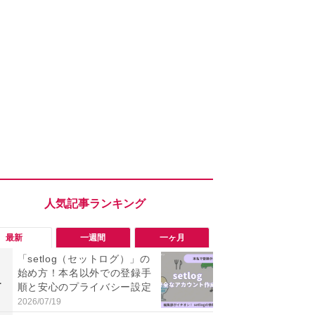
最新
一週間
一ヶ月
「setlog（セットログ）」の
「勝手にデ
始め方！本名以外での登録手
る!?」Win
1
1
順と安心のプライバシー設定
オフにして最
身を守る技
2026/07/19
2026/08/05