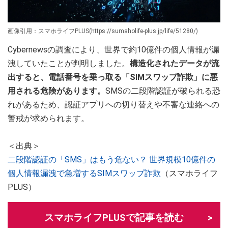
画像引用：スマホライフPLUS(https://sumaholife-plus.jp/life/51280/)
Cybernewsの調査により、世界で約10億件の個人情報が漏
洩していたことが判明しました。
構造化されたデータが流
出すると、電話番号を乗っ取る「SIMスワップ詐欺」に悪
用される危険があります。
SMSの二段階認証が破られる恐
れがあるため、認証アプリへの切り替えや不審な連絡への
警戒が求められます。
＜出典＞
二段階認証の「SMS」はもう危ない？ 世界規模10億件の
個人情報漏洩で急増するSIMスワップ詐欺
（スマホライフ
PLUS）
スマホライフPLUSで記事を読む