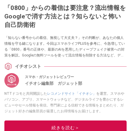
「0800」からの着信は要注意？流出情報を
Googleで消す方法とは？知らないと怖い
自己防衛術
「知らない番号からの着信、無視して大丈夫？」その判断が、あなたの個人
情報を守る鍵になります。今回はスマホライフPLUSを参考に、今急増してい
る「0800」番号の正体や、最新のAIを悪用したディープフェイク被害への対
策を解説。Googleの無料ツールを使って流出情報を削除する方法など、デジ
タル社会で自分と家族を守るための最強防衛術をまとめました。
イチオシスト
スマホ・ガジェットレビュワー
イチオシ編集部 ガジェット部
NTTドコモと共同開設した
レコメンドサイト「イチオシ」
を運営。スマホや
パソコン、アプリ、スマートウォッチなど、デジタルライフを豊かにするレ
ビューやセール情報を発信。専門家による信頼できる情報をまとめたり、ガ
ジェット好きの編集部員が厳選したお得情報をお届けします。
このイチオシストの他の記事を読む
続きを読む＞