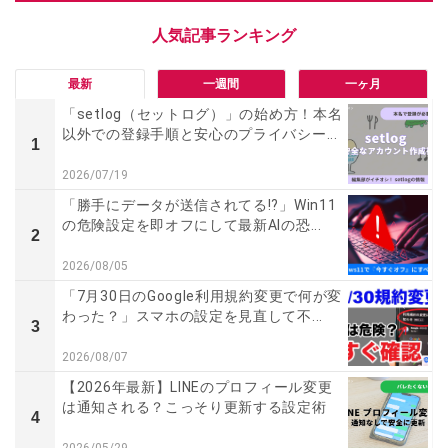
最新
一週間
一ヶ月
「setlog（セットログ）」の始め方！本名
以外での登録手順と安心のプライバシー...
1
2026/07/19
「勝手にデータが送信されてる!?」Win11
の危険設定を即オフにして最新AIの恐...
2
2026/08/05
「7月30日のGoogle利用規約変更で何が変
わった？」スマホの設定を見直して不...
3
2026/08/07
【2026年最新】LINEのプロフィール変更
は通知される？こっそり更新する設定術
4