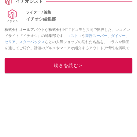
イチオシスト
ライター / 編集
イチオシ編集部
株式会社オールアバウトが株式会社NTTドコモと共同で開設した、レコメン
ドサイト『イチオシ』の編集部です。
コストコ
や
業務スーパー
、
ダイソー
、
セリア
、
スターバックス
などの人気ショップの隠れた名品を、コラムや動画
を通してご紹介。話題のグルメやマニアが紹介するアウトドア情報も満載で
す。配信しているコンテンツは専門家やインフルエンサーが実際に使用して
レビューしています。毎日トレンド情報をお届けしているので、ぜひ
Google
続きを読む＞
ニュースでフォロー
してください！
このイチオシストの他の記事を読む