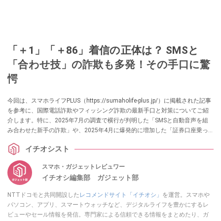
「＋1」「＋86」着信の正体は？ SMSと
「合わせ技」の詐欺も多発！その手口に驚
愕
今回は、スマホライフPLUS（https://sumaholife-plus.jp/）に掲載された記事
を参考に、国際電話詐欺やフィッシング詐欺の最新手口と対策についてご紹
介します。特に、2025年7月の調査で横行が判明した「SMSと自動音声を組
み合わせた新手の詐欺」や、2025年4月に爆発的に増加した「証券口座乗っ
取り被害」の傾向を取り上げます。各項目の詳細はぜひ、スマホライフPLUS
イチオシスト
でご確認ください。
スマホ・ガジェットレビュワー
イチオシ編集部 ガジェット部
NTTドコモと共同開設した
レコメンドサイト「イチオシ」
を運営。スマホや
パソコン、アプリ、スマートウォッチなど、デジタルライフを豊かにするレ
ビューやセール情報を発信。専門家による信頼できる情報をまとめたり、ガ