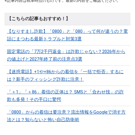
※記事内容は執筆時点のものです。最新の内容をご確認ください。
【こちらの記事もおすすめ！】
【なりすまし詐欺】「0800」と「080」って何が違うの？電
話にまつわる最新トラブルと対策3選
固定電話の「7万2千円返金」は詐欺じゃない？2026年から
の値上げと2027年終了前の注意点3選
【迷惑電話】+1や+86からの着信を「一括で拒否」するに
は？新手のフィッシング詐欺に注意！
「＋1」「＋86」着信の正体は？ SMSと「合わせ技」の詐
欺も多発！その手口に驚愕
「0800」からの着信は要注意？流出情報をGoogleで消す方
法とは？知らないと怖い自己防衛術