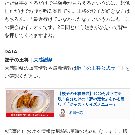
ただ食事をするだけで半額券がもらえるというのは、想像
しただけでお腹が鳴る案件です。王将の餃子が好きな方は
もちろん、「最近行けていなかったな」という方にも、こ
の機会はイチオシです。2日間という短さがかえって背中
を押してくれますよね。
DATA
餃子の王将｜
大感謝祭
大感謝祭の販売情報や最新情報は
餃子の王将公式サイト
を
ご確認ください。
【餃子の王将最強】1000円以下で実
現！自分だけの「夢の定食」を作る裏
ワザ「ジャストサイズメニュー」
相場一花
※記事内における情報は原稿執筆時のものになります。販