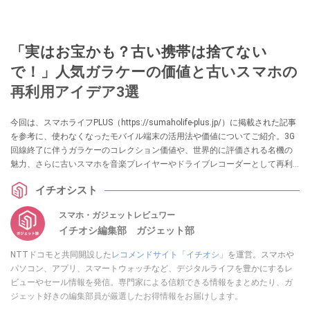
「実はお宝かも？古い携帯は捨てない
で！」人気ガラケーの価値と古いスマホの
再利用アイデア3選
今回は、スマホライフPLUS（https://sumaholife-plus.jp/）に掲載された記事
を参考に、使わなくなったモバイル端末の活用法や価値についてご紹介。3G
回線終了に伴うガラケーのコレクション価値や、世界的に評価される名機の
魅力、さらに古いスマホを音楽プレイヤーやドライブレコーダーとして再利
用するアイデアをまとめています,,。各項目の詳細はぜひ、スマホライフPLUS
イチオシスト
でご確認ください。
スマホ・ガジェットレビュワー
イチオシ編集部 ガジェット部
NTTドコモと共同開設した
レコメンドサイト「イチオシ」
を運営。スマホや
パソコン、アプリ、スマートウォッチなど、デジタルライフを豊かにするレ
ビューやセール情報を発信。専門家による信頼できる情報をまとめたり、ガ
ジェット好きの編集部員が厳選したお得情報をお届けします。