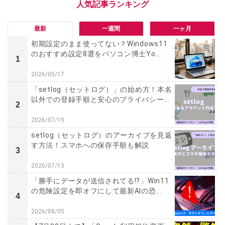
最新
一週間
一ヶ月
初期設定のまま使ってない？Windows11
のおすすめ設定8選をパソコン博士Yo...
1
2026/05/17
「setlog（セットログ）」の始め方！本名
以外での登録手順と安心のプライバシー...
2
2026/07/19
setlog（セットログ）のアーカイブを見返
す方法！スマホへの保存手順も解説
3
2026/07/13
「勝手にデータが送信されてる!?」Win11
の危険設定を即オフにして最新AIの恐...
4
2026/08/05