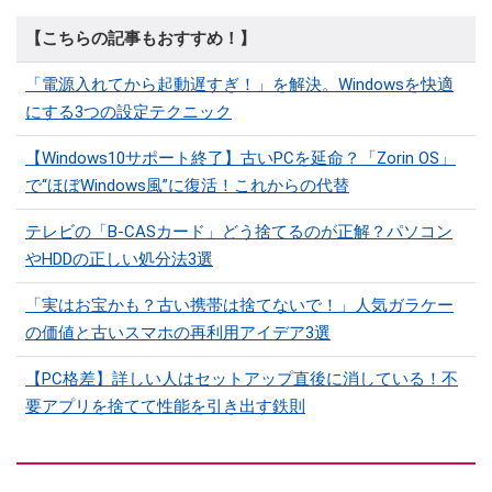
【こちらの記事もおすすめ！】
「電源入れてから起動遅すぎ！」を解決。Windowsを快適
にする3つの設定テクニック
【Windows10サポート終了】古いPCを延命？「Zorin OS」
で“ほぼWindows風”に復活！これからの代替
テレビの「B-CASカード」どう捨てるのが正解？パソコン
やHDDの正しい処分法3選
「実はお宝かも？古い携帯は捨てないで！」人気ガラケー
の価値と古いスマホの再利用アイデア3選
【PC格差】詳しい人はセットアップ直後に消している！不
要アプリを捨てて性能を引き出す鉄則