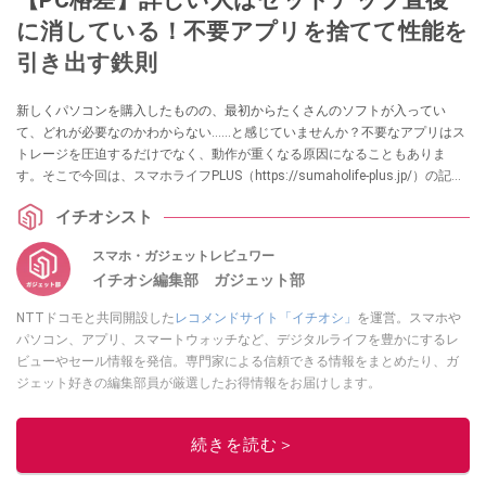
に消している！不要アプリを捨てて性能を
引き出す鉄則
新しくパソコンを購入したものの、最初からたくさんのソフトが入ってい
て、どれが必要なのかわからない……と感じていませんか？不要なアプリはス
トレージを圧迫するだけでなく、動作が重くなる原因になることもありま
す。そこで今回は、スマホライフPLUS（https://sumaholife-plus.jp/）の記事
をもとに、削除しても問題ないアプリや機能についてご紹介します。詳しい
イチオシスト
内容はぜひスマホライフPLUSの記事をご覧ください。
スマホ・ガジェットレビュワー
イチオシ編集部 ガジェット部
NTTドコモと共同開設した
レコメンドサイト「イチオシ」
を運営。スマホや
パソコン、アプリ、スマートウォッチなど、デジタルライフを豊かにするレ
ビューやセール情報を発信。専門家による信頼できる情報をまとめたり、ガ
ジェット好きの編集部員が厳選したお得情報をお届けします。
このイチオシストの他の記事を読む
続きを読む＞