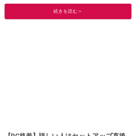
このイチオシストの他の記事を読む
続きを読む＞
【PC格差】詳しい人はセットアップ直後