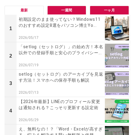
最新
一週間
一ヶ月
初期設定のまま使ってない？Windows11
のおすすめ設定8選をパソコン博士Yo...
1
2026/05/17
「setlog（セットログ）」の始め方！本名
以外での登録手順と安心のプライバシー...
2
2026/07/19
setlog（セットログ）のアーカイブを見返
す方法！スマホへの保存手順も解説
3
2026/07/13
【2026年最新】LINEのプロフィール変更
は通知される？こっそり更新する設定術
4
2026/05/29
え、無料なの！？「Word・Excelが高すぎ