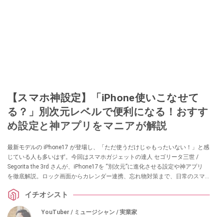
【スマホ神設定】「iPhone使いこなせて
る？」別次元レベルで便利になる！おすす
め設定と神アプリをマニアが解説
最新モデルの iPhone17 が登場し、「ただ使うだけじゃもったいない！」と感
じている人も多いはず。今回はスマホガジェットの達人 セゴリータ三世 /
Segorita the 3rd さんが、iPhone17を “別次元”に進化させる設定や神アプリ
を徹底解説。ロック画面からカレンダー連携、忘れ物対策まで、日常のスマ
ホ操作が格段に快適になるハウツーを紹介します。初心者はもちろん、長年
イチオシスト
の古参ユーザーも「あ、これ知らなかった！」と驚く内容満載です。
YouTuber / ミュージシャン / 実業家