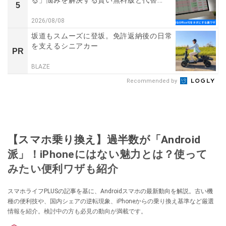
る」悩みを解決する賢い無料版と代替...
5
2026/08/08
坂道もスムーズに登坂。免許返納後の日常
を支えるシニアカー
PR
BLAZE
Recommended by
【スマホ乗り換え】過半数が「Android
派」！iPhoneにはない魅力とは？使って
みたい便利ワザも紹介
スマホライフPLUSの記事を基に、Androidスマホの最新動向を解説。古い機
種の便利技や、国内シェアの逆転現象、iPhoneからの乗り換え基準など厳選
情報を紹介。検討中の方も必見の動向が満載です。