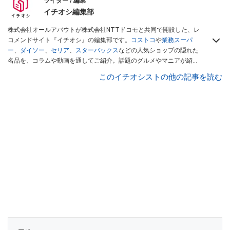
ライター / 編集
イチオシ編集部
株式会社オールアバウトが株式会社NTTドコモと共同で開設した、レ
コメンドサイト『イチオシ』の編集部です。
コストコ
や
業務スーパ
ー
、
ダイソー
、
セリア
、
スターバックス
などの人気ショップの隠れた
名品を、コラムや動画を通してご紹介。話題のグルメやマニアが紹介
するアウトドア情報も満載です。配信しているコンテンツは専門家や
このイチオシストの他の記事を読む
インフルエンサーが実際に使用してレビューしています。毎日トレン
ド情報をお届けしているので、ぜひ
Googleニュースでフォロー
してく
ださい！