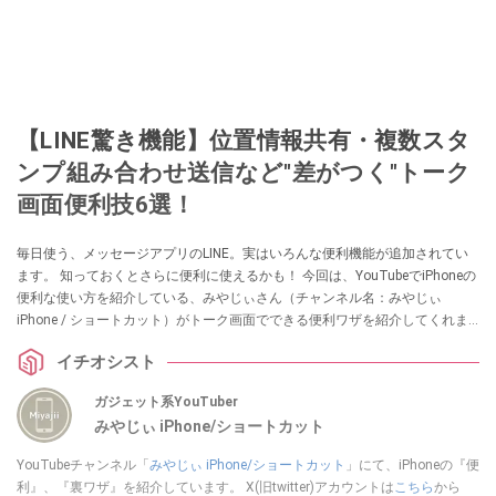
【LINE驚き機能】位置情報共有・複数スタ
ンプ組み合わせ送信など"差がつく"トーク
画面便利技6選！
毎日使う、メッセージアプリのLINE。実はいろんな便利機能が追加されてい
ます。 知っておくとさらに便利に使えるかも！ 今回は、YouTubeでiPhoneの
便利な使い方を紹介している、みやじぃさん（チャンネル名：みやじぃ
iPhone / ショートカット）がトーク画面でできる便利ワザを紹介してくれま
した！ 気になる方は、ぜひ動画と合わせてチェックしてみてください。
イチオシスト
ガジェット系YouTuber
みやじぃ iPhone/ショートカット
YouTubeチャンネル「
みやじぃ iPhone/ショートカット
」にて、iPhoneの『便
利』、『裏ワザ』を紹介しています。 X(旧twitter)アカウントは
こちら
から