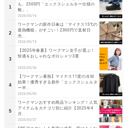
も。2500円「エックスシェルター仕様の
1
靴」...
2026/05/16
ワークマンの新作日傘は「マイナス15℃の
遮熱機能」がすごい！2300円で直射日
2
光...
2026/05/15
【2025年春夏】ワークマン女子が選ぶ！
快適＆おしゃれなポロシャツ3選
3
2025/03/30
【ワークマン暑熱】マイナス11度の冷却
効果！優秀すぎる新作「エックスシェルタ
4
ー半...
2026/05/05
ワークマンおすすめ商品ランキング！人気
アイテムをカテゴリ別に紹介【2025年4
5
月...
2025/03/27