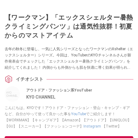
【ワークマン】「エックスシェルター暑熱
クライミングパンツ」は通気性抜群！初夏
からのマストアイテム
去年の秋冬に登場し、一気に人気シリーズとなったワークマンのXshelter（エ
ックスシェルター）シリーズ。今回は、YouTuberのKYOチャンネルさんが新
作発表会でチェックした「エックスシェルター暑熱クライミングパンツ」を
紹介してくれました！ 内側からも外側からも肌を快適に導く効果が得られる
パンツなんだとか。気になっている方はチェックしてみてください。
イチオシスト
アウトドア・ファッション系YouTuber
KYO CHANNEL
こんにちは。KYOです！アウトドア・ファッション・登山・キャンプ・ギア
など、自分がやって使って良かった事を
YouTube
でご紹介します！
【WORKMAN】【キャンプギア】【Amazon】【アウトドア】【UNIQLOU】
【GU】【スニーカー】【ファッションコーデ】
Instagram
【Twitter】
https://www.twitter.com/kyo____channel