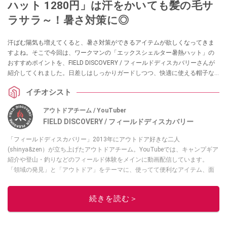
ハット 1280円」は汗をかいても髪の毛サ
ラサラ～！暑さ対策に◎
汗ばむ陽気も増えてくると、暑さ対策ができるアイテムが欲しくなってきま
すよね。そこで今回は、ワークマンの「エックスシェルター暑熱ハット」の
おすすめポイントを、FIELD DISCOVERY / フィールドディスカバリーさんが
紹介してくれました。日差しはしっかりガードしつつ、快適に使える帽子な
のだとか！ 気になる方はぜひチェックしてみてくださいね。
イチオシスト
アウトドアチーム / YouTuber
FIELD DISCOVERY / フィールドディスカバリー
「フィールドディスカバリー」2013年にアウトドア好きな二人
(shinya&zen）が立ち上げたアウトドアチーム。YouTubeでは、キャンプギア
紹介や登山・釣りなどのフィールド体験をメインに動画配信しています。
「領域の発見」と「アウトドア」をテーマに、使ってて便利なアイテム、面
白かった商品などを紹介しています。
・YouTubeチャンネルは
こちら
続きを読む＞
・Instagramは
こちら
このイチオシストの他の記事を読む