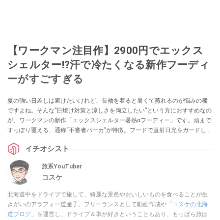
【ワークマン注目作】2900円でエックス
シェルター!?汗で冷たくなる新作フーディ
ーがすごすぎる
夏の強い日差しは避けたいけれど、長袖を着ると暑くて蒸れるのが悩みの種
ですよね。そんな”日焼け対策と涼しさを両立したい”という方におすすめなの
が、ワークマンの新作「エックスシェルター暑熱αフーディー」です。頭まで
すっぽり覆える、通称“不審者パーカ”が特徴。フードで直射日光をガードしつ
つ、サイドスリットや速乾・冷感機能で驚くほど涼しく快適に過ごせます。
イチオシスト
夏の外出を快適にする注目のアイテムをご紹介します。
旅系YouTuber
コスケ
北海道中をドライブで旅して、綺麗な景色やおいしいものを食べることが生
きがいのアラフォー道産子。フリーランスとして動画作成や
「コスケの北海
道ブログ」
を運営し、ドライブ＆車が好きということもあり、もっぱら旅は