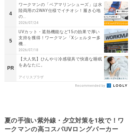
ワークマンの「ベアマリンシューズ」は水
陸両用の2WAY仕様でイチオシ！履き心地
4
の...
2026/07/24
UVカット・遮熱機能など15の効果で厚い
支持を獲得！ワークマン「Xシェルター多
5
機...
2026/07/18
【大人気】ひんやり冷感寝具で快適な睡眠
をあなたに。
PR
アイリスプラザ
Recommended by
夏の手強い紫外線・夕立対策を1枚で！ワ
ークマンの高コスパUVロングパーカー