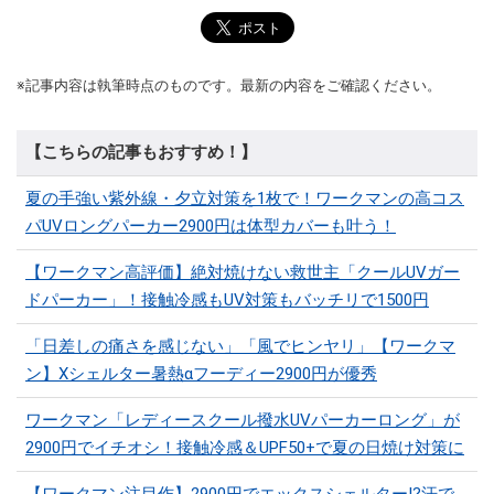
※記事内容は執筆時点のものです。最新の内容をご確認ください。
【こちらの記事もおすすめ！】
夏の手強い紫外線・夕立対策を1枚で！ワークマンの高コス
パUVロングパーカー2900円は体型カバーも叶う！
【ワークマン高評価】絶対焼けない救世主「クールUVガー
ドパーカー」！接触冷感もUV対策もバッチリで1500円
「日差しの痛さを感じない」「風でヒンヤリ」【ワークマ
ン】Xシェルター暑熱αフーディー2900円が優秀
ワークマン「レディースクール撥水UVパーカーロング」が
2900円でイチオシ！接触冷感＆UPF50+で夏の日焼け対策に