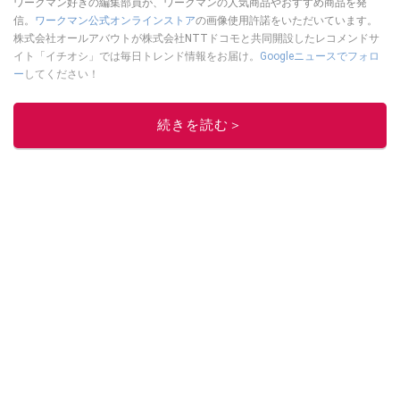
ワークマン好きの編集部員が、ワークマンの人気商品やおすすめ商品を発
信。
ワークマン公式オンラインストア
の画像使用許諾をいただいています。
株式会社オールアバウトが株式会社NTTドコモと共同開設したレコメンドサ
イト「イチオシ」では毎日トレンド情報をお届け。
Googleニュースでフォロ
ー
してください！
このイチオシストの他の記事を読む
続きを読む＞