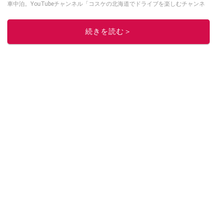
車中泊。YouTubeチャンネル「コスケの北海道でドライブを楽しむチャンネ
ル」では、北海道の情報や車中泊の様子、旅だけではなく車のレポートなど
も配信中。
続きを読む＞
このイチオシストの他の記事を読む