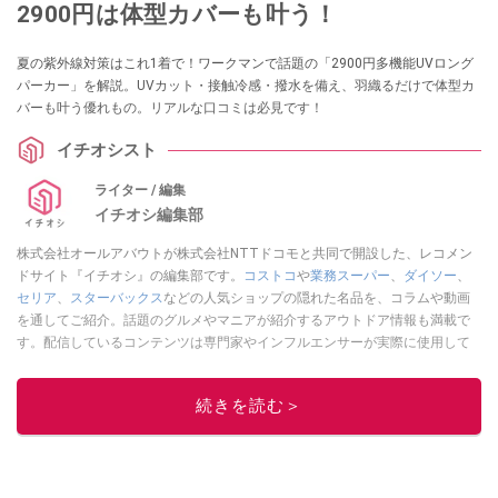
2900円は体型カバーも叶う！
夏の紫外線対策はこれ1着で！ワークマンで話題の「2900円多機能UVロング
パーカー」を解説。UVカット・接触冷感・撥水を備え、羽織るだけで体型カ
バーも叶う優れもの。リアルな口コミは必見です！
イチオシスト
ライター / 編集
イチオシ編集部
株式会社オールアバウトが株式会社NTTドコモと共同で開設した、レコメン
ドサイト『イチオシ』の編集部です。
コストコ
や
業務スーパー
、
ダイソー
、
セリア
、
スターバックス
などの人気ショップの隠れた名品を、コラムや動画
を通してご紹介。話題のグルメやマニアが紹介するアウトドア情報も満載で
す。配信しているコンテンツは専門家やインフルエンサーが実際に使用して
レビューしています。毎日トレンド情報をお届けしているので、ぜひ
Google
ニュースでフォロー
してください！
続きを読む＞
このイチオシストの他の記事を読む