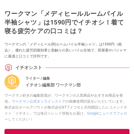
ワークマン「メディヒールルームパイル
半袖シャツ」は1590円でイチオシ！着て
寝る疲労ケアの口コミは？
ワークマンの「メディヒール(R)ルームパイル半袖シャツ」は1590円（税
込）。優れた疲労回復効果と肌触りの良いパイル生地で、部屋着やパジャマ
に最適と口コミで評判です。
イチオシスト
ライター / 編集
イチオシ編集部 ワークマン部
ワークマン好きの編集部員が、ワークマンの人気商品やおすすめ商品を発
信。
ワークマン公式オンラインストア
の画像使用許諾をいただいています。
株式会社オールアバウトが株式会社NTTドコモと共同開設したレコメンドサ
イト「イチオシ」では毎日トレンド情報をお届け。
Googleニュースでフォロ
ー
してください！
このイチオシストの他の記事を読む