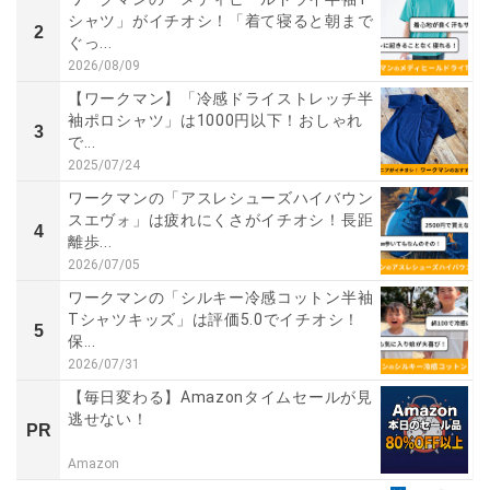
シャツ」がイチオシ！「着て寝ると朝まで
2
ぐっ...
2026/08/09
【ワークマン】「冷感ドライストレッチ半
袖ポロシャツ」は1000円以下！おしゃれ
3
で...
2025/07/24
ワークマンの「アスレシューズハイバウン
スエヴォ」は疲れにくさがイチオシ！長距
4
離歩...
2026/07/05
ワークマンの「シルキー冷感コットン半袖
Tシャツキッズ」は評価5.0でイチオシ！
5
保...
2026/07/31
【毎日変わる】Amazonタイムセールが見
逃せない！
PR
Amazon