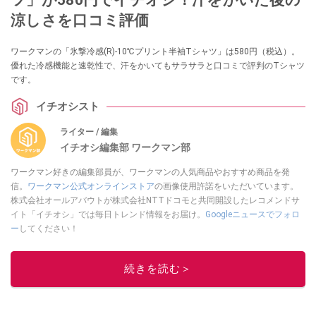
涼しさを口コミ評価
ワークマンの「氷撃冷感(R)-10℃プリント半袖Tシャツ」は580円（税込）。
優れた冷感機能と速乾性で、汗をかいてもサラサラと口コミで評判のTシャツ
です。
イチオシスト
ライター / 編集
イチオシ編集部 ワークマン部
ワークマン好きの編集部員が、ワークマンの人気商品やおすすめ商品を発
信。
ワークマン公式オンラインストア
の画像使用許諾をいただいています。
株式会社オールアバウトが株式会社NTTドコモと共同開設したレコメンドサ
イト「イチオシ」では毎日トレンド情報をお届け。
Googleニュースでフォロ
ー
してください！
このイチオシストの他の記事を読む
続きを読む＞