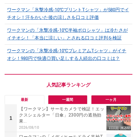
ワークマン「氷撃冷感-10℃プリントTシャツ」が580円でイ
チオシ！汗をかいた後の涼しさを口コミ評価
ワークマンの「氷撃冷感-10℃半袖ポロシャツ」は冷たさが
イチオシ！「本当に涼しい」とされる口コミ評判を検証
ワークマンの「氷撃冷感-10℃プレミアムTシャツ」がイチ
オシ！980円で快適◎買い足しする人続出の口コミは？
最新
一週間
一ヶ月
【ワークマン】サーモカメラで検証！エッ
クスシェルター「日傘」2300円の遮熱効
1
果...
2026/08/10
ワークマンの「メディヒールドライ半袖T