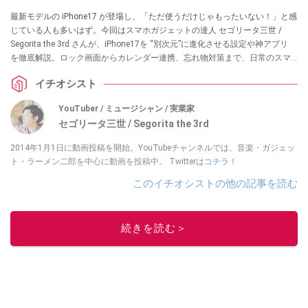
最新モデルの iPhone17 が登場し、「ただ使うだけじゃもったいない！」と感
じている人も多いはず。今回はスマホガジェットの達人 セゴリータ三世 /
Segorita the 3rd さんが、iPhone17を “別次元”に進化させる設定や神アプリ
を徹底解説。ロック画面からカレンダー連携、忘れ物対策まで、日常のスマ
ホ操作が格段に快適になるハウツーを紹介します。初心者はもちろん、長年
イチオシスト
の古参ユーザーも「あ、これ知らなかった！」と驚く内容満載です。
YouTuber / ミュージシャン / 実業家
セゴリータ三世 / Segorita the 3rd
2014年1月1日に動画投稿を開始。YouTubeチャンネルでは、音楽・ガジェッ
ト・ラーメン二郎を中心に動画を投稿中。 Twitterは
コチラ！
このイチオシストの他の記事を読む
続きを読む＞