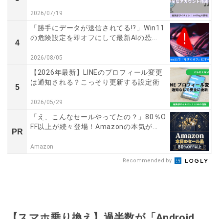
2026/07/19
「勝手にデータが送信されてる!?」Win11
の危険設定を即オフにして最新AIの恐...
4
2026/08/05
【2026年最新】LINEのプロフィール変更
は通知される？こっそり更新する設定術
5
2026/05/29
「え、こんなセールやってたの？」80％O
FF以上が続々登場！Amazonの本気が...
PR
Amazon
Recommended by
【スマホ乗り換え】過半数が「Android