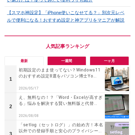
い魅力とは？使ってみたい便利ワザも紹介
【スマホ神設定】「iPhone使いこなせてる？」別次元レベ
ルで便利になる！おすすめ設定と神アプリをマニアが解説
最新
一週間
一ヶ月
初期設定のまま使ってない？Windows11
のおすすめ設定8選をパソコン博士Yo...
1
2026/05/17
え、無料なの！？「Word・Excelが高すぎ
る」悩みを解決する賢い無料版と代替...
2
2026/08/08
「setlog（セットログ）」の始め方！本名
以外での登録手順と安心のプライバシー...
3