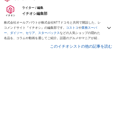
ライター / 編集
イチオシ編集部
株式会社オールアバウトが株式会社NTTドコモと共同で開設した、レ
コメンドサイト『イチオシ』の編集部です。
コストコ
や
業務スーパ
ー
、
ダイソー
、
セリア
、
スターバックス
などの人気ショップの隠れた
名品を、コラムや動画を通してご紹介。話題のグルメやマニアが紹介
するアウトドア情報も満載です。配信しているコンテンツは専門家や
このイチオシストの他の記事を読む
インフルエンサーが実際に使用してレビューしています。毎日トレン
ド情報をお届けしているので、ぜひ
Googleニュースでフォロー
してく
ださい！