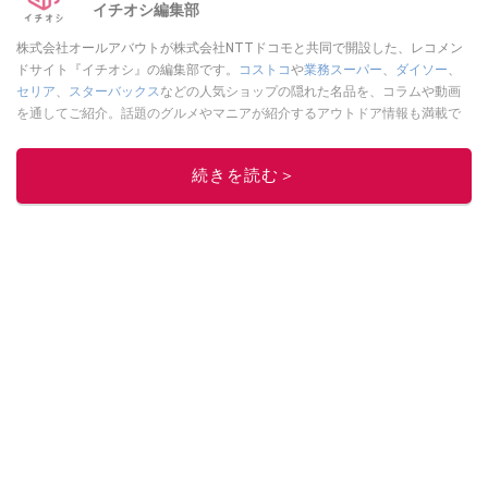
イチオシ編集部
株式会社オールアバウトが株式会社NTTドコモと共同で開設した、レコメン
ドサイト『イチオシ』の編集部です。
コストコ
や
業務スーパー
、
ダイソー
、
セリア
、
スターバックス
などの人気ショップの隠れた名品を、コラムや動画
を通してご紹介。話題のグルメやマニアが紹介するアウトドア情報も満載で
す。配信しているコンテンツは専門家やインフルエンサーが実際に使用して
レビューしています。毎日トレンド情報をお届けしているので、ぜひ
Google
続きを読む＞
ニュースでフォロー
してください！
このイチオシストの他の記事を読む