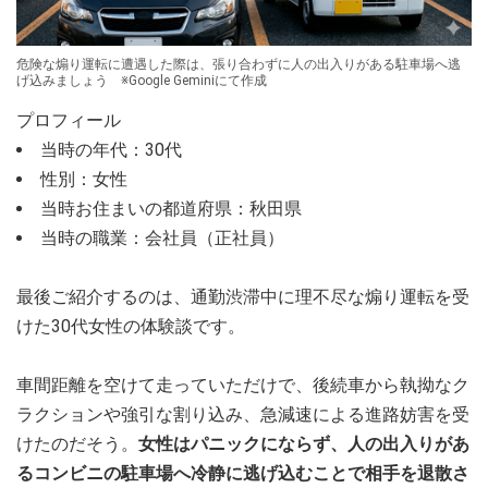
危険な煽り運転に遭遇した際は、張り合わずに人の出入りがある駐車場へ逃
げ込みましょう ※Google Geminiにて作成
プロフィール
当時の年代：30代
性別：女性
当時お住まいの都道府県：秋田県
当時の職業：会社員（正社員）
最後ご紹介するのは、通勤渋滞中に理不尽な煽り運転を受
けた30代女性の体験談です。
車間距離を空けて走っていただけで、後続車から執拗なク
ラクションや強引な割り込み、急減速による進路妨害を受
けたのだそう。
女性はパニックにならず、人の出入りがあ
るコンビニの駐車場へ冷静に逃げ込むことで相手を退散さ