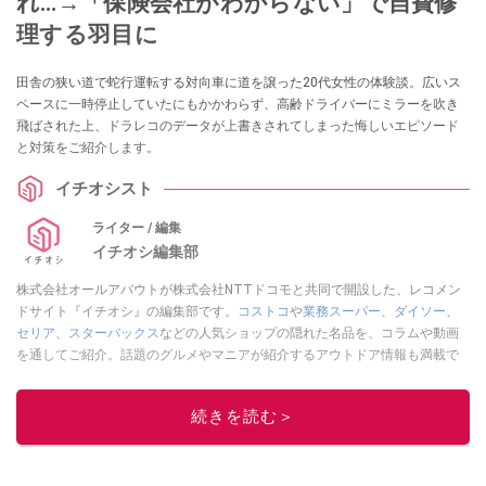
れ…→「保険会社がわからない」で自費修
理する羽目に
田舎の狭い道で蛇行運転する対向車に道を譲った20代女性の体験談。広いス
ペースに一時停止していたにもかかわらず、高齢ドライバーにミラーを吹き
飛ばされた上、ドラレコのデータが上書きされてしまった悔しいエピソード
と対策をご紹介します。
イチオシスト
ライター / 編集
イチオシ編集部
株式会社オールアバウトが株式会社NTTドコモと共同で開設した、レコメン
ドサイト『イチオシ』の編集部です。
コストコ
や
業務スーパー
、
ダイソー
、
セリア
、
スターバックス
などの人気ショップの隠れた名品を、コラムや動画
を通してご紹介。話題のグルメやマニアが紹介するアウトドア情報も満載で
す。配信しているコンテンツは専門家やインフルエンサーが実際に使用して
レビューしています。毎日トレンド情報をお届けしているので、ぜひ
Google
続きを読む＞
ニュースでフォロー
してください！
このイチオシストの他の記事を読む