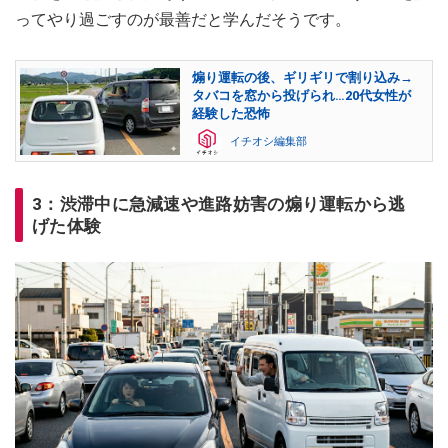
ってやり過ごすのが最善だと学んだそうです。
煽り運転の後、ギリギリで割り込み→
タバコを窓から投げられ…20代女性が
経験した恐怖
イチオシ編集部
3：渋滞中に急減速や進路妨害の煽り運転から逃
げた体験