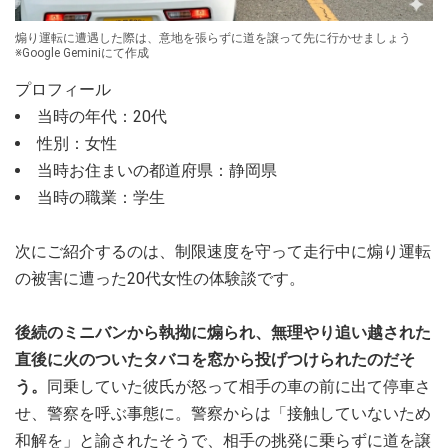
煽り運転に遭遇した際は、意地を張らずに道を譲って先に行かせましょう
※Google Geminiにて作成
プロフィール
当時の年代：20代
性別：女性
当時お住まいの都道府県：静岡県
当時の職業：学生
次にご紹介するのは、制限速度を守って走行中に煽り運転
の被害に遭った20代女性の体験談です。
後続のミニバンから執拗に煽られ、無理やり追い越された
直後に火のついたタバコを窓から投げつけられたのだそ
う。
同乗していた彼氏が怒って相手の車の前に出て停車さ
せ、警察を呼ぶ事態に。警察からは「接触していないため
和解を」と諭されたそうで、相手の挑発に乗らずに道を譲