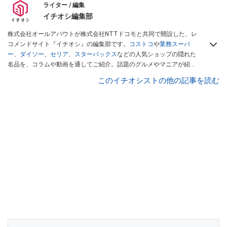
ライター / 編集
イチオシ編集部
株式会社オールアバウトが株式会社NTTドコモと共同で開設した、レ
コメンドサイト『イチオシ』の編集部です。
コストコ
や
業務スーパ
ー
、
ダイソー
、
セリア
、
スターバックス
などの人気ショップの隠れた
名品を、コラムや動画を通してご紹介。話題のグルメやマニアが紹介
するアウトドア情報も満載です。配信しているコンテンツは専門家や
このイチオシストの他の記事を読む
インフルエンサーが実際に使用してレビューしています。毎日トレン
ド情報をお届けしているので、ぜひ
Googleニュースでフォロー
してく
ださい！