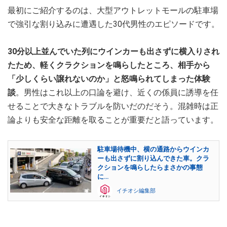
最初にご紹介するのは、大型アウトレットモールの駐車場
で強引な割り込みに遭遇した30代男性のエピソードです。
30分以上並んでいた列にウインカーも出さずに横入りされ
たため、軽くクラクションを鳴らしたところ、相手から
「少しくらい譲れないのか」と怒鳴られてしまった体験
談
。男性はこれ以上の口論を避け、近くの係員に誘導を任
せることで大きなトラブルを防いだのだそう。混雑時は正
論よりも安全な距離を取ることが重要だと語っています。
駐車場待機中、横の通路からウインカ
ーも出さずに割り込んできた車。クラ
クションを鳴らしたらまさかの事態
に…
イチオシ編集部