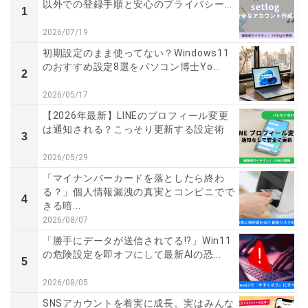
以外での登録手順と安心のプライバシー...
1
2026/07/19
初期設定のまま使ってない？Windows11
のおすすめ設定8選をパソコン博士Yo...
2
2026/05/17
【2026年最新】LINEのプロフィール変更
は通知される？こっそり更新する設定術
3
2026/05/29
「マイナンバーカードを落としたら終わ
る？」個人情報漏洩の真実とコンビニでで
4
きる暗...
2026/08/07
「勝手にデータが送信されてる!?」Win11
の危険設定を即オフにして最新AIの恐...
5
2026/08/05
SNSアカウントを着実に成長。実はみんな