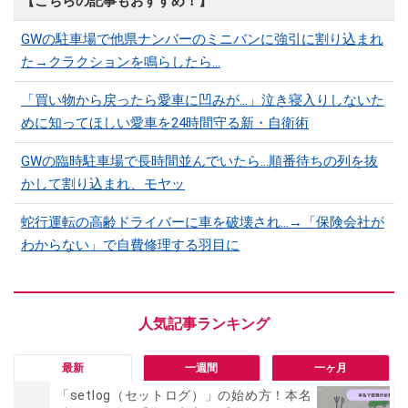
【こちらの記事もおすすめ！】
GWの駐車場で他県ナンバーのミニバンに強引に割り込まれ
た→クラクションを鳴らしたら…
「買い物から戻ったら愛車に凹みが…」泣き寝入りしないた
めに知ってほしい愛車を24時間守る新・自衛術
GWの臨時駐車場で長時間並んでいたら…順番待ちの列を抜
かして割り込まれ、モヤッ
蛇行運転の高齢ドライバーに車を破壊され…→「保険会社が
わからない」で自費修理する羽目に
最新
一週間
一ヶ月
「setlog（セットログ）」の始め方！本名