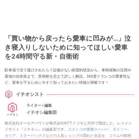
「買い物から戻ったら愛車に凹みが…」泣
き寝入りしないために知ってほしい愛車
を24時間守る新・自衛術
駐車場で当て逃げされたら？証拠がない絶望的状況から、車両保険の活用や
最強の自衛策まで、実体験を交えて詳しく解説。360度ドラレコの重要性な
ど、愛車を守るために今すぐ知っておきたい情報が満載です！
イチオシスト
ライター / 編集
イチオシ編集部
株式会社オールアバウトが株式会社NTTドコモと共同で開設した、レコメン
ドサイト『イチオシ』の編集部です。
コストコ
や
業務スーパー
、
ダイソー
、
セリア
、
スターバックス
などの人気ショップの隠れた名品を、コラムや動画