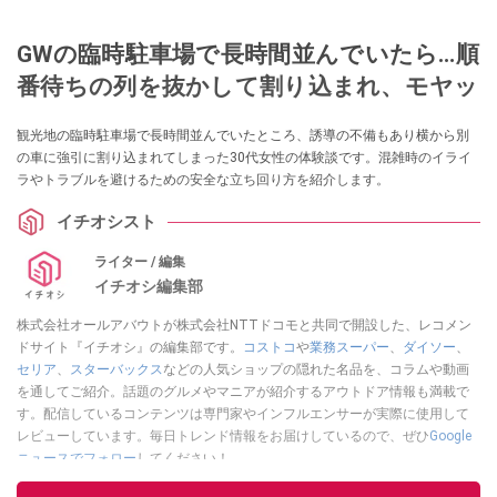
GWの臨時駐車場で長時間並んでいたら…順
番待ちの列を抜かして割り込まれ、モヤッ
観光地の臨時駐車場で長時間並んでいたところ、誘導の不備もあり横から別
の車に強引に割り込まれてしまった30代女性の体験談です。混雑時のイライ
ラやトラブルを避けるための安全な立ち回り方を紹介します。
イチオシスト
ライター / 編集
イチオシ編集部
株式会社オールアバウトが株式会社NTTドコモと共同で開設した、レコメン
ドサイト『イチオシ』の編集部です。
コストコ
や
業務スーパー
、
ダイソー
、
セリア
、
スターバックス
などの人気ショップの隠れた名品を、コラムや動画
を通してご紹介。話題のグルメやマニアが紹介するアウトドア情報も満載で
す。配信しているコンテンツは専門家やインフルエンサーが実際に使用して
レビューしています。毎日トレンド情報をお届けしているので、ぜひ
Google
ニュースでフォロー
してください！
このイチオシストの他の記事を読む