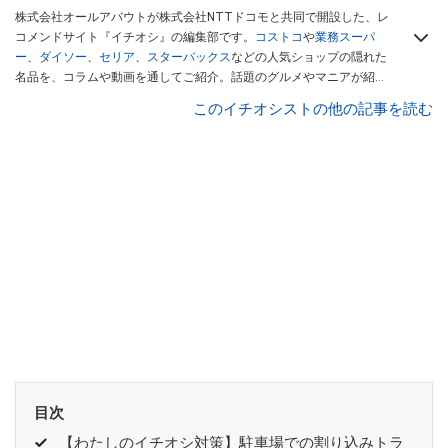
株式会社オールアバウトが株式会社NTTドコモと共同で開設した、レ
コメンドサイト『イチオシ』の編集部です。
コストコ
や
業務スーパ
ー
、
ダイソー
、
セリア
、
スターバックス
などの人気ショップの隠れた
名品を、コラムや動画を通してご紹介。話題のグルメやマニアが紹介
するアウトドア情報も満載です。配信しているコンテンツは専門家や
このイチオシストの他の記事を読む
インフルエンサーが実際に使用してレビューしています。毎日トレン
ド情報をお届けしているので、ぜひ
Googleニュースでフォロー
してく
ださい！
目次
【わたしのイチオシ対策】駐車場での割り込みトラ