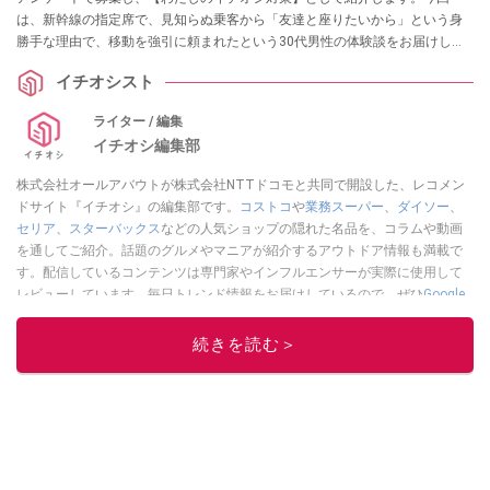
は、新幹線の指定席で、見知らぬ乗客から「友達と座りたいから」という身
勝手な理由で、移動を強引に頼まれたという30代男性の体験談をお届けしま
す。
イチオシスト
ライター / 編集
イチオシ編集部
株式会社オールアバウトが株式会社NTTドコモと共同で開設した、レコメン
ドサイト『イチオシ』の編集部です。
コストコ
や
業務スーパー
、
ダイソー
、
セリア
、
スターバックス
などの人気ショップの隠れた名品を、コラムや動画
を通してご紹介。話題のグルメやマニアが紹介するアウトドア情報も満載で
す。配信しているコンテンツは専門家やインフルエンサーが実際に使用して
レビューしています。毎日トレンド情報をお届けしているので、ぜひ
Google
ニュースでフォロー
してください！
続きを読む＞
このイチオシストの他の記事を読む