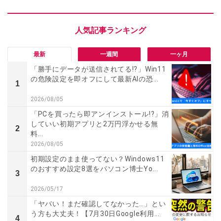
最新
一週間
一ヶ月
「勝手にデータが送信されてる!?」Win11
の危険設定を即オフにして最新AIの恐...
1
2026/08/05
「PCを買ったら即アンインストール!?」消
していい初期アプリと2万円浮かせる無
2
料...
2026/08/05
初期設定のまま使ってない？Windows11
のおすすめ設定8選をパソコン博士Yo...
3
2026/05/17
「ヤバい！まだ確認してなかった…」とい
う方も大丈夫！【7月30日Google利用...
4