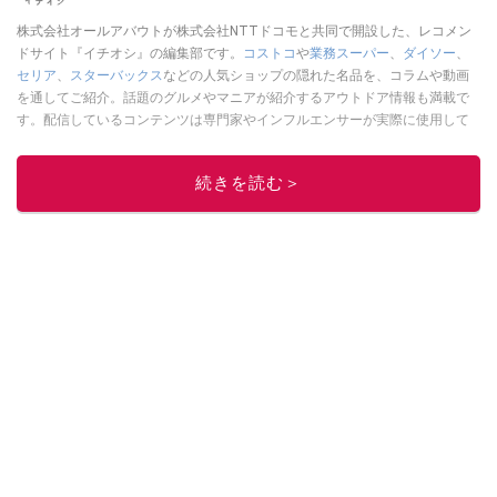
株式会社オールアバウトが株式会社NTTドコモと共同で開設した、レコメン
ドサイト『イチオシ』の編集部です。
コストコ
や
業務スーパー
、
ダイソー
、
セリア
、
スターバックス
などの人気ショップの隠れた名品を、コラムや動画
を通してご紹介。話題のグルメやマニアが紹介するアウトドア情報も満載で
す。配信しているコンテンツは専門家やインフルエンサーが実際に使用して
レビューしています。毎日トレンド情報をお届けしているので、ぜひ
Google
ニュースでフォロー
してください！
続きを読む＞
このイチオシストの他の記事を読む