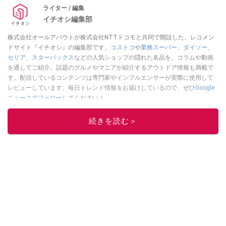
ライター / 編集
イチオシ編集部
株式会社オールアバウトが株式会社NTTドコモと共同で開設した、レコメン
ドサイト『イチオシ』の編集部です。
コストコ
や
業務スーパー
、
ダイソー
、
セリア
、
スターバックス
などの人気ショップの隠れた名品を、コラムや動画
を通してご紹介。話題のグルメやマニアが紹介するアウトドア情報も満載で
す。配信しているコンテンツは専門家やインフルエンサーが実際に使用して
レビューしています。毎日トレンド情報をお届けしているので、ぜひ
Google
ニュースでフォロー
してください！
このイチオシストの他の記事を読む
続きを読む＞