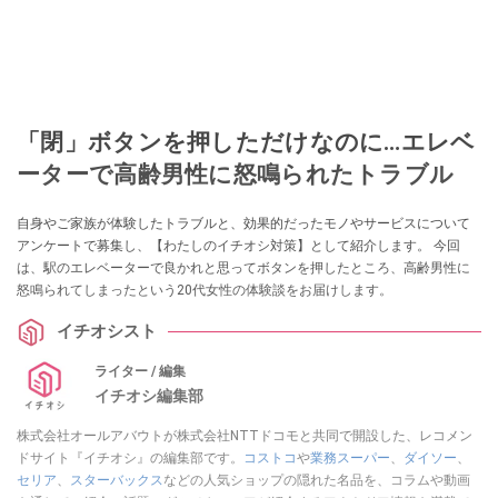
「閉」ボタンを押しただけなのに…エレベ
ーターで高齢男性に怒鳴られたトラブル
自身やご家族が体験したトラブルと、効果的だったモノやサービスについて
アンケートで募集し、【わたしのイチオシ対策】として紹介します。 今回
は、駅のエレベーターで良かれと思ってボタンを押したところ、高齢男性に
怒鳴られてしまったという20代女性の体験談をお届けします。
イチオシスト
ライター / 編集
イチオシ編集部
株式会社オールアバウトが株式会社NTTドコモと共同で開設した、レコメン
ドサイト『イチオシ』の編集部です。
コストコ
や
業務スーパー
、
ダイソー
、
セリア
、
スターバックス
などの人気ショップの隠れた名品を、コラムや動画