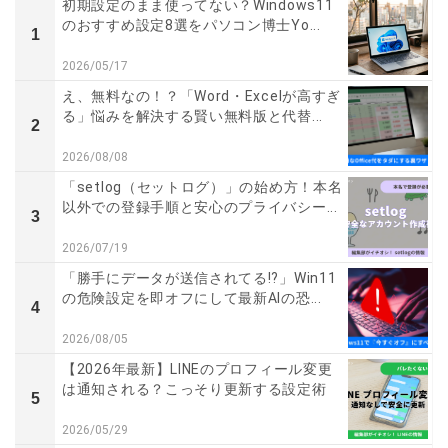
初期設定のまま使ってない？Windows11
のおすすめ設定8選をパソコン博士Yo...
1
2026/05/17
え、無料なの！？「Word・Excelが高すぎ
る」悩みを解決する賢い無料版と代替...
2
2026/08/08
「setlog（セットログ）」の始め方！本名
以外での登録手順と安心のプライバシー...
3
2026/07/19
「勝手にデータが送信されてる!?」Win11
の危険設定を即オフにして最新AIの恐...
4
2026/08/05
【2026年最新】LINEのプロフィール変更
は通知される？こっそり更新する設定術
5
2026/05/29