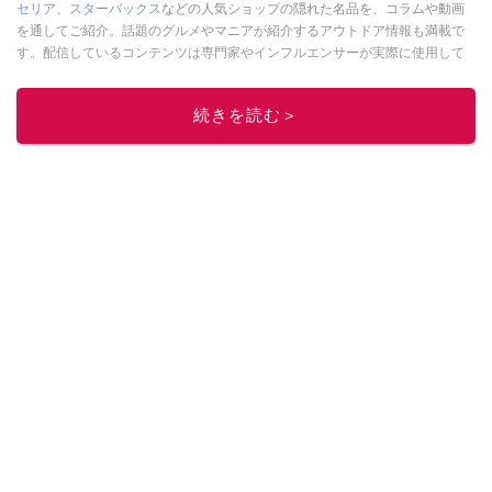
セリア
、
スターバックス
などの人気ショップの隠れた名品を、コラムや動画
を通してご紹介。話題のグルメやマニアが紹介するアウトドア情報も満載で
す。配信しているコンテンツは専門家やインフルエンサーが実際に使用して
レビューしています。毎日トレンド情報をお届けしているので、ぜひ
Google
ニュースでフォロー
してください！
続きを読む＞
このイチオシストの他の記事を読む