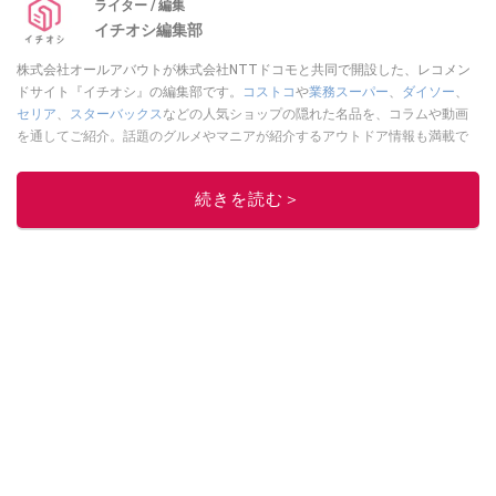
ライター / 編集
イチオシ編集部
株式会社オールアバウトが株式会社NTTドコモと共同で開設した、レコメン
ドサイト『イチオシ』の編集部です。
コストコ
や
業務スーパー
、
ダイソー
、
セリア
、
スターバックス
などの人気ショップの隠れた名品を、コラムや動画
を通してご紹介。話題のグルメやマニアが紹介するアウトドア情報も満載で
す。配信しているコンテンツは専門家やインフルエンサーが実際に使用して
レビューしています。毎日トレンド情報をお届けしているので、ぜひ
Google
続きを読む＞
ニュースでフォロー
してください！
このイチオシストの他の記事を読む