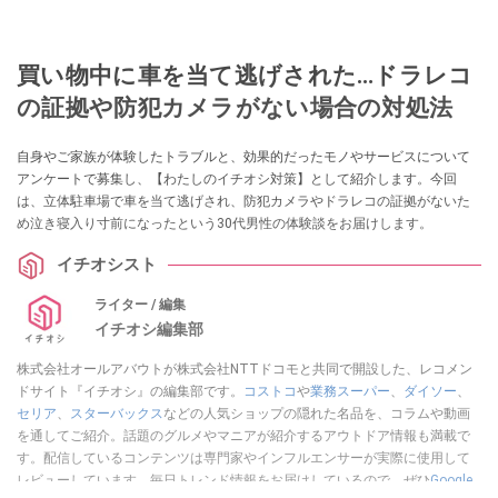
買い物中に車を当て逃げされた…ドラレコ
の証拠や防犯カメラがない場合の対処法
自身やご家族が体験したトラブルと、効果的だったモノやサービスについて
アンケートで募集し、【わたしのイチオシ対策】として紹介します。今回
は、立体駐車場で車を当て逃げされ、防犯カメラやドラレコの証拠がないた
め泣き寝入り寸前になったという30代男性の体験談をお届けします。
イチオシスト
ライター / 編集
イチオシ編集部
株式会社オールアバウトが株式会社NTTドコモと共同で開設した、レコメン
ドサイト『イチオシ』の編集部です。
コストコ
や
業務スーパー
、
ダイソー
、
セリア
、
スターバックス
などの人気ショップの隠れた名品を、コラムや動画
を通してご紹介。話題のグルメやマニアが紹介するアウトドア情報も満載で
す。配信しているコンテンツは専門家やインフルエンサーが実際に使用して
レビューしています。毎日トレンド情報をお届けしているので、ぜひ
Google