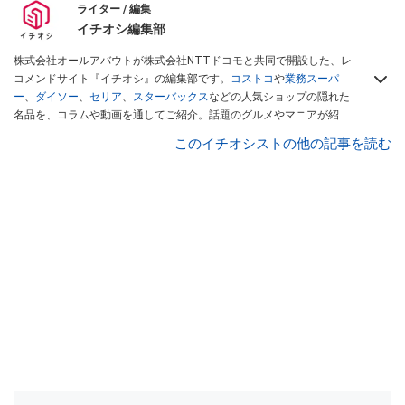
ライター / 編集
イチオシ編集部
株式会社オールアバウトが株式会社NTTドコモと共同で開設した、レ
コメンドサイト『イチオシ』の編集部です。
コストコ
や
業務スーパ
ー
、
ダイソー
、
セリア
、
スターバックス
などの人気ショップの隠れた
名品を、コラムや動画を通してご紹介。話題のグルメやマニアが紹介
するアウトドア情報も満載です。配信しているコンテンツは専門家や
このイチオシストの他の記事を読む
インフルエンサーが実際に使用してレビューしています。毎日トレン
ド情報をお届けしているので、ぜひ
Googleニュースでフォロー
してく
ださい！