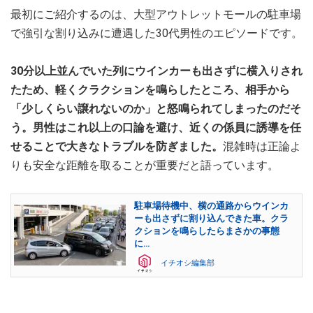
最初にご紹介するのは、大型アウトレットモールの駐車場
で強引な割り込みに遭遇した30代男性のエピソードです。
30分以上並んでいた列にウインカーも出さずに横入りされ
たため、軽くクラクションを鳴らしたところ、相手から
「少しくらい譲れないのか」と怒鳴られてしまったのだそ
う。男性はこれ以上の口論を避け、近くの係員に誘導を任
せることで大きなトラブルを防ぎました。
混雑時は正論よ
りも安全な距離を取ることが重要だと語っています。
駐車場待機中、横の通路からウインカ
ーも出さずに割り込んできた車。クラ
クションを鳴らしたらまさかの事態
に…
イチオシ編集部