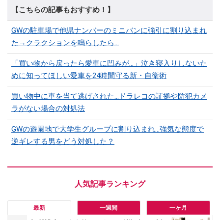
【こちらの記事もおすすめ！】
GWの駐車場で他県ナンバーのミニバンに強引に割り込まれ
た→クラクションを鳴らしたら…
「買い物から戻ったら愛車に凹みが…」泣き寝入りしないた
めに知ってほしい愛車を24時間守る新・自衛術
買い物中に車を当て逃げされた…ドラレコの証拠や防犯カメ
ラがない場合の対処法
GWの遊園地で大学生グループに割り込まれ…強気な態度で
逆ギレする男をどう対処した？
最新
一週間
一ヶ月