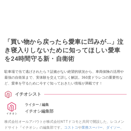
「買い物から戻ったら愛車に凹みが…」泣
き寝入りしないために知ってほしい愛車
を24時間守る新・自衛術
駐車場で当て逃げされたら？証拠がない絶望的状況から、車両保険の活用や
最強の自衛策まで、実体験を交えて詳しく解説。360度ドラレコの重要性な
ど、愛車を守るために今すぐ知っておきたい情報が満載です！
イチオシスト
ライター / 編集
イチオシ編集部
株式会社オールアバウトが株式会社NTTドコモと共同で開設した、レコメン
ドサイト『イチオシ』の編集部です。
コストコ
や
業務スーパー
、
ダイソー
、