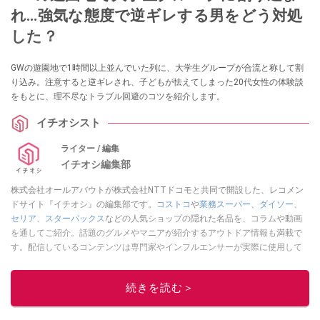
れ…強気な態度で逆ギレする男をどう対処
した？
GWの遊園地で1時間以上並んでいた列に、大学生グループが合流と称して割
り込み。注意すると逆ギレされ、子どもが怯えてしまった20代女性の体験談
をもとに、理不尽なトラブル回避のコツを紹介します。
イチオシスト
ライター / 編集
イチオシ編集部
株式会社オールアバウトが株式会社NTTドコモと共同で開設した、レコメン
ドサイト『イチオシ』の編集部です。
コストコ
や
業務スーパー
、
ダイソー
、
セリア
、
スターバックス
などの人気ショップの隠れた名品を、コラムや動画
を通してご紹介。話題のグルメやマニアが紹介するアウトドア情報も満載で
す。配信しているコンテンツは専門家やインフルエンサーが実際に使用して
レビューしています。毎日トレンド情報をお届けしているので、ぜひ
Google
ニュースでフォロー
してください！
続きを読む＞
このイチオシストの他の記事を読む