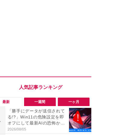
最新
一週間
一ヶ月
「勝手にデータが送信されて
「勝手にデ
る!?」Win11の危険設定を即
る!?」Win
1
1
オフにして最新AIの恐怖から
オフにして最
身を守る技
身を守る技
2026/08/05
2026/08/05