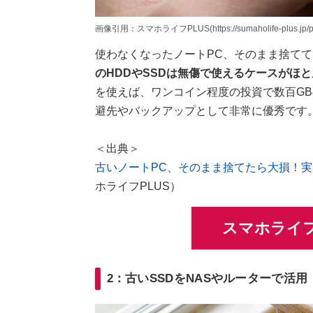
画像引用：スマホライフPLUS(https://sumaholife-plus.jp/pc_
使わなくなったノートPC、そのまま捨て
のHDDやSSDは無傷で使えるケースがほ
を使えば、ワンコイン程度の投資で数百G
避先やバックアップとして非常に優秀です
＜出典＞
古いノートPC、そのまま捨てたら大損！実
ホライフPLUS）
スマホライフ
2：古いSSDをNASやルーターで活用