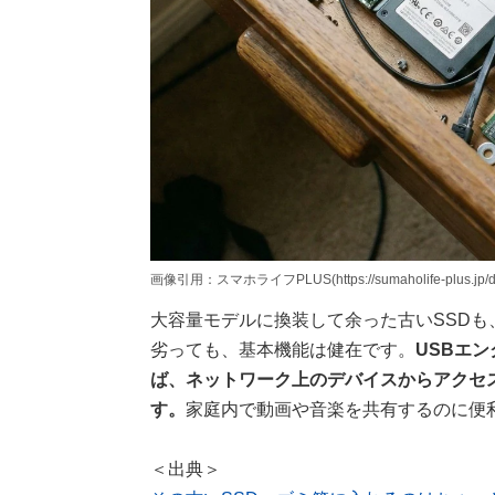
画像引用：スマホライフPLUS(https://sumaholife-plus.jp/dev
大容量モデルに換装して余った古いSSD
劣っても、基本機能は健在です。
USBエ
ば、ネットワーク上のデバイスからアクセ
す。
家庭内で動画や音楽を共有するのに便
＜出典＞