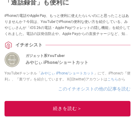
「通話録音」も便利に
iPhoneの電話やApple Pay、もっと便利に使えたらいいのにと思ったことはあ
りませんか？今回は、YouTubeでiPhoneの便利な使い方を紹介している、み
やじぃさんが「iOS 26の電話・Apple Pay/ウォレットの隠し機能」を紹介して
くれました。電話の誤発信防止や、Apple Payからの直接チャージなど、知っ
ていると日常のプチストレスが解消される情報が満載です！
イチオシスト
ガジェット系YouTuber
みやじぃ iPhone/ショートカット
YouTubeチャンネル「
みやじぃ iPhone/ショートカット
」にて、iPhoneの『便
利』、『裏ワザ』を紹介しています。 X(旧twitter)アカウントは
こちら
から
このイチオシストの他の記事を読む
続きを読む＞