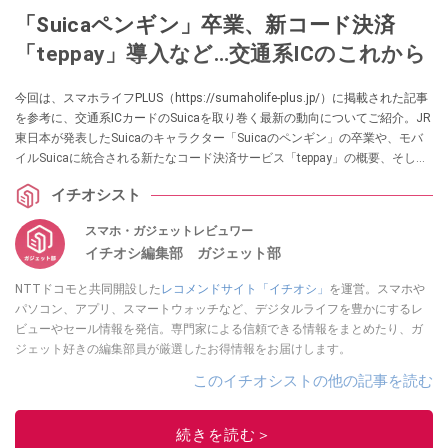
「Suicaペンギン」卒業、新コード決済
「teppay」導入など…交通系ICのこれから
今回は、スマホライフPLUS（https://sumaholife-plus.jp/）に掲載された記事
を参考に、交通系ICカードのSuicaを取り巻く最新の動向についてご紹介。JR
東日本が発表したSuicaのキャラクター「Suicaのペンギン」の卒業や、モバ
イルSuicaに統合される新たなコード決済サービス「teppay」の概要、そして
交通系ICとQRコード決済の比較など、Suicaの未来に関する情報を取り上げま
イチオシスト
す。各項目の詳細はぜひ、スマホライフPLUSでご確認ください。
スマホ・ガジェットレビュワー
イチオシ編集部 ガジェット部
NTTドコモと共同開設した
レコメンドサイト「イチオシ」
を運営。スマホや
パソコン、アプリ、スマートウォッチなど、デジタルライフを豊かにするレ
ビューやセール情報を発信。専門家による信頼できる情報をまとめたり、ガ
ジェット好きの編集部員が厳選したお得情報をお届けします。
このイチオシストの他の記事を読む
続きを読む＞