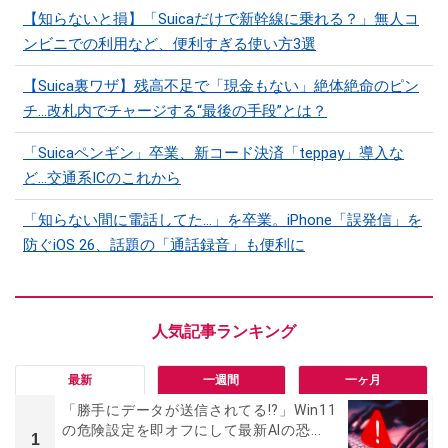
【知らないと損】「Suicaだけで新幹線に乗れる？」無人コ
ンビニでの利用など、便利すぎる使い方3選
【Suica裏ワザ】残高不足で「現金もない」絶体絶命のピン
チ…改札内でチャージする“最後の手段”とは？
「Suicaペンギン」卒業、新コード決済「teppay」導入な
ど…交通系ICのこれから
「知らない間に電話してた…」を卒業。iPhone「誤発信」を
防ぐiOS 26、話題の「通話録音」も便利に
最新
一週間
一ヶ月
「勝手にデータが送信されてる!?」Win11
の危険設定を即オフにして最新AIの恐...
1