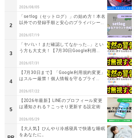
2026/08/05
「setlog（セットログ）」の始め方！本名
以外での登録手順と安心のプライバシー...
2
2026/07/19
「ヤバい！まだ確認してなかった…」とい
う方も大丈夫！【7月30日Google利用...
3
2026/07/31
【7月30日まで】「Google利用規約変更」
はスルー厳禁！個人情報を守るプライ...
4
2026/07/22
【2026年最新】LINEのプロフィール変更
は通知される？こっそり更新する設定術
5
2026/05/29
【大人気】ひんやり冷感寝具で快適な睡眠
をあなたに。
PR