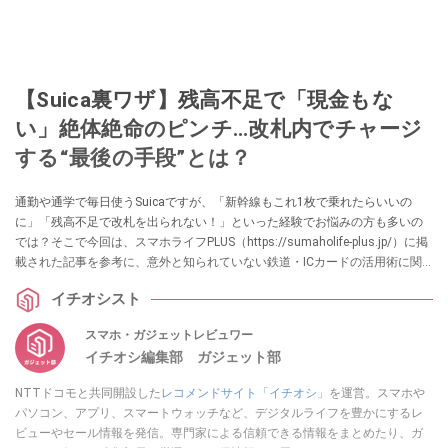
【Suica裏ワザ】残高不足で「現金もな
い」絶体絶命のピンチ…改札内でチャージ
する“最後の手段”とは？
通勤や通学で毎日使うSuicaですが、「新幹線もこれ1枚で乗れたらいいの
に」「残高不足で改札を出られない！」といった経験でお悩みの方も多いの
では？そこで今回は、スマホライフPLUS（https://sumaholife-plus.jp/）に掲
載された記事を参考に、意外と知られていない鉄道・ICカードの活用術に関
する情報をご紹介。各項目の詳細はぜひスマホライフPLUSでご確認くださ
イチオシスト
い。
スマホ・ガジェットレビュワー
イチオシ編集部 ガジェット部
NTTドコモと共同開設した
レコメンドサイト「イチオシ」
を運営。スマホや
パソコン、アプリ、スマートウォッチなど、デジタルライフを豊かにするレ
ビューやセール情報を発信。専門家による信頼できる情報をまとめたり、ガ