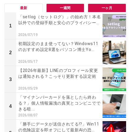
最新
一週間
一ヶ月
「setlog（セットログ）」の始め方！本名
以外での登録手順と安心のプライバシー...
1
2026/07/19
初期設定のまま使ってない？Windows11
のおすすめ設定8選をパソコン博士Yo...
2
2026/05/17
【2026年最新】LINEのプロフィール変更
は通知される？こっそり更新する設定術
3
2026/05/29
「マイナンバーカードを落としたら終わ
る？」個人情報漏洩の真実とコンビニでで
4
きる暗...
2026/08/07
「勝手にデータが送信されてる!?」Win11
の危険設定を即オフにして最新AIの恐...