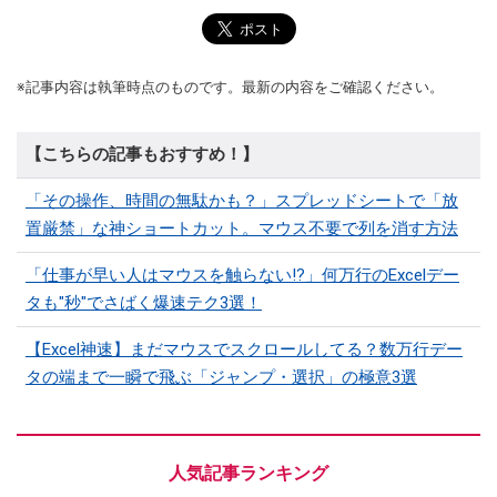
※記事内容は執筆時点のものです。最新の内容をご確認ください。
【こちらの記事もおすすめ！】
「その操作、時間の無駄かも？」スプレッドシートで「放
置厳禁」な神ショートカット。マウス不要で列を消す方法
「仕事が早い人はマウスを触らない!?」何万行のExcelデー
タも"秒"でさばく爆速テク3選！
【Excel神速】まだマウスでスクロールしてる？数万行デー
タの端まで一瞬で飛ぶ「ジャンプ・選択」の極意3選