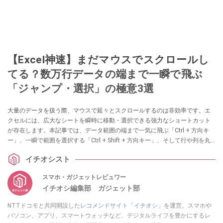
【Excel神速】まだマウスでスクロールし
てる？数万行データの端まで一瞬で飛ぶ
「ジャンプ・選択」の極意3選
大量のデータを扱う際、マウスで延々とスクロールするのは非効率です。エ
クセルには、広大なシートを瞬時に移動・選択できる強力なショートカット
が存在します。本記事では、データ範囲の端まで一気に飛ぶ「Ctrl + 方向キ
ー」、一瞬で範囲を選択する「Ctrl + Shift + 方向キー」、そして行や列を丸
ごと選択するショートカットを紹介します。これらを使いこなせば作業時間
イチオシスト
は劇的に短縮されます（Windows用の場合）。
スマホ・ガジェットレビュワー
イチオシ編集部 ガジェット部
NTTドコモと共同開設した
レコメンドサイト「イチオシ」
を運営。スマホや
パソコン、アプリ、スマートウォッチなど、デジタルライフを豊かにするレ