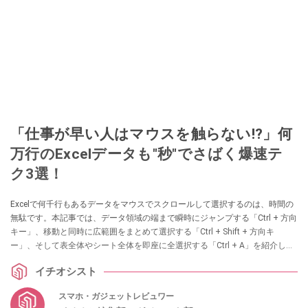
「仕事が早い人はマウスを触らない!?」何
万行のExcelデータも"秒"でさばく爆速テ
ク3選！
Excelで何千行もあるデータをマウスでスクロールして選択するのは、時間の
無駄です。本記事では、データ領域の端まで瞬時にジャンプする「Ctrl + 方向
キー」、移動と同時に広範囲をまとめて選択する「Ctrl + Shift + 方向キ
ー」、そして表全体やシート全体を即座に全選択する「Ctrl + A」を紹介しま
す。キーボードによる爆速ナビゲーションを習得し、作業のストレスを劇的
イチオシスト
に軽減しましょう。
スマホ・ガジェットレビュワー