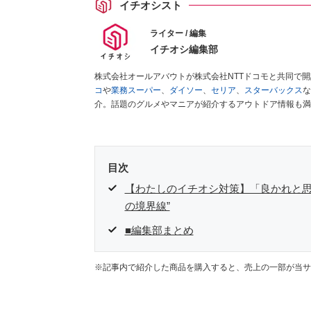
イチオシスト
ライター / 編集
イチオシ編集部
株式会社オールアバウトが株式会社NTTドコモと共同で
コ
や
業務スーパー
、
ダイソー
、
セリア
、
スターバックス
な
介。話題のグルメやマニアが紹介するアウトドア情報も満
が実際に使用してレビューしています。毎日トレンド情報
ださい！
目次
【わたしのイチオシ対策】「良かれと思
の境界線”
■編集部まとめ
※記事内で紹介した商品を購入すると、売上の一部が当サ