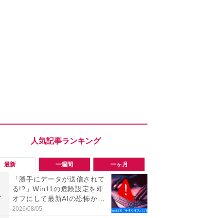
最新
一週間
一ヶ月
「勝手にデータが送信されて
「ヤバい！
る!?」Win11の危険設定を即
った…」と
1
1
オフにして最新AIの恐怖から
【7月30日G
身を守る技
更】内容を
2026/08/05
2026/07/31