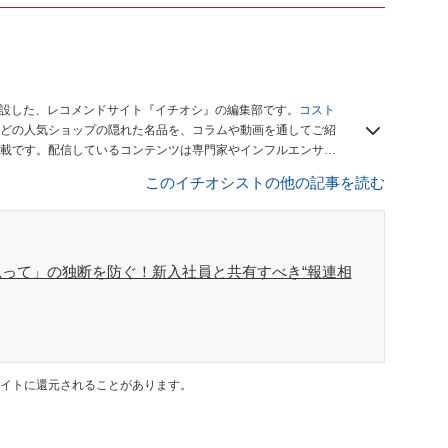
開設した、レコメンドサイト『イチオシ』の編集部です。
コスト
どの人気ショップの隠れた名品を、コラムや動画を通してご紹
載です。配信しているコンテンツは専門家やインフルエンサー
をお届けしているので、ぜひ
Googleニュースでフォロー
してく
このイチオシストの他の記事を読む
って」の独断を防ぐ！新入社員と共有すべき“報連相
イトに還元されることがあります。