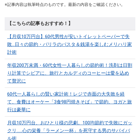
※記事内容は執筆時点のものです。最新の内容をご確認ください。
【こちらの記事もおすすめ！】
【月収10万円台】60代男性が安いトイレットペーパーで失
敗…日々の節約・バリラのパスタ＆銭湯を楽しむメリハリ家
計術
年収200万未満・60代女性一人暮らしの節約術！洗剤は日割
り計算でシビアに、旅行とカルディのコーヒーは愛を込め
て贅沢に
60代一人暮らしの賢い家計術！レジで赤面の大失敗を経
て、食費はオーケー「3食98円焼きそば」で節約、ヨガと旅
行は豪華に
月収10万円台、おひとり様の悲劇。100均節約で失敗にガッ
クリ……心の栄養「ラーメン一杯」を死守する男のサバイバ
ル術