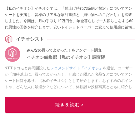
【私のイチオシ】イチオシでは、「値上げ時代の節約と贅沢」についてアン
ケートを実施し、皆様のリアルな家計事情と「買い物へのこだわり」を調査
しました。今回は、月の手取り10万円台、年金暮らしで一人暮らしをする60
代男性の回答を紹介します。安いトイレットペーパーに変えて使用感に後悔
した失敗談を教訓に、無駄な外食やコーヒー代は断捨離しつつ、質にこだわ
イチオシスト
る「バリラのパスタ」や唯一の贅沢である「銭湯」にはしっかり投資する、
シニア世代のメリハリ家計術をぜひ参考にしてください。
みんなの買ってよかった！をアンケート調査
イチオシ編集部【私のイチオシ】調査隊
NTTドコモと共同開設した
レコメンドサイト「イチオシ」
を運営。ユーザー
が「期待以上に、買ってよかった！」と感じた隠れた名品などについてアン
ケート回答を募り、【私のイチオシ】として紹介します。おすすめのポイン
トや、どんな人に最適か？などについて、体験談や投稿写真とともに紹介し
ていきます。
このイチオシストの他の記事を読む
続きを読む＞