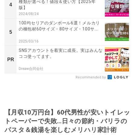
種類が選べる！値段＆使い方【2025年
4
版】
2024/08/24
100均セリアのダンボール6選！メルカリ
の梱包材60サイズ・80サイズ・100サ...
5
2025/03/16
SNSアカウントを着実に成長。実はみんな
ココ使ってます。
PR
Dreaw合同会社
Recommended by
【月収10万円台】60代男性が安いトイレッ
トペーパーで失敗…日々の節約・バリラの
パスタ＆銭湯を楽しむメリハリ家計術