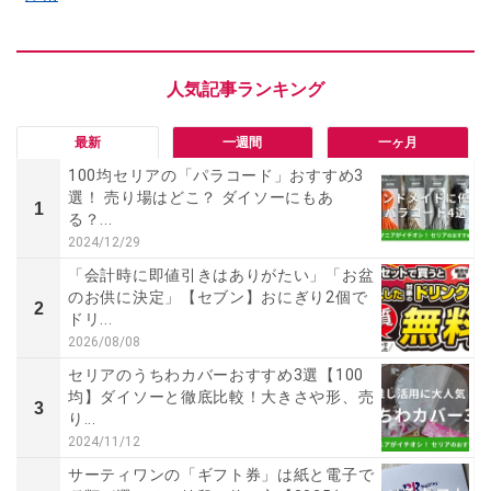
最新
一週間
一ヶ月
100均セリアの「パラコード」おすすめ3
選！ 売り場はどこ？ ダイソーにもあ
1
る？...
2024/12/29
「会計時に即値引きはありがたい」「お盆
のお供に決定」【セブン】おにぎり2個で
2
ドリ...
2026/08/08
セリアのうちわカバーおすすめ3選【100
均】ダイソーと徹底比較！大きさや形、売
3
り...
2024/11/12
サーティワンの「ギフト券」は紙と電子で