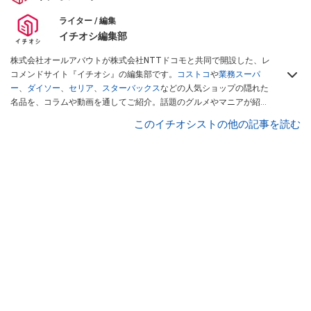
ライター / 編集
イチオシ編集部
株式会社オールアバウトが株式会社NTTドコモと共同で開設した、レ
コメンドサイト『イチオシ』の編集部です。
コストコ
や
業務スーパ
ー
、
ダイソー
、
セリア
、
スターバックス
などの人気ショップの隠れた
名品を、コラムや動画を通してご紹介。話題のグルメやマニアが紹介
するアウトドア情報も満載です。配信しているコンテンツは専門家や
このイチオシストの他の記事を読む
インフルエンサーが実際に使用してレビューしています。毎日トレン
ド情報をお届けしているので、ぜひ
Googleニュースでフォロー
してく
ださい！