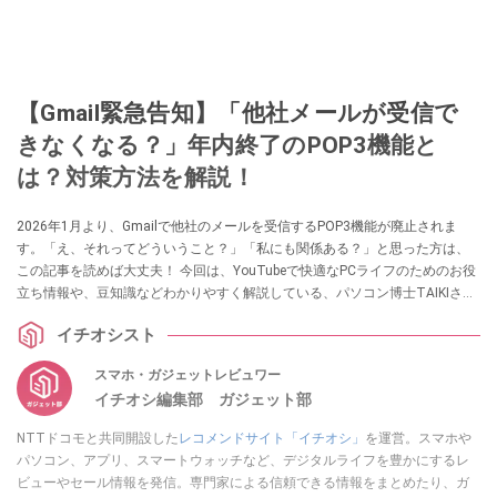
【Gmail緊急告知】「他社メールが受信で
きなくなる？」年内終了のPOP3機能と
は？対策方法を解説！
2026年1月より、Gmailで他社のメールを受信するPOP3機能が廃止されま
す。「え、それってどういうこと？」「私にも関係ある？」と思った方は、
この記事を読めば大丈夫！ 今回は、YouTubeで快適なPCライフのためのお役
立ち情報や、豆知識などわかりやすく解説している、パソコン博士TAIKIさん
が詳しく解説してくれました。気になる方は、ぜひ動画と合わせてチェック
イチオシスト
してみてください。
スマホ・ガジェットレビュワー
イチオシ編集部 ガジェット部
NTTドコモと共同開設した
レコメンドサイト「イチオシ」
を運営。スマホや
パソコン、アプリ、スマートウォッチなど、デジタルライフを豊かにするレ
ビューやセール情報を発信。専門家による信頼できる情報をまとめたり、ガ