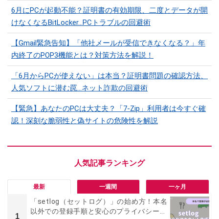
6月にPCが起動不能？証明書の有効期限、二度とデータが開
けなくなるBitLocker…PCトラブルの回避術
【Gmail緊急告知】「他社メールが受信できなくなる？」年
内終了のPOP3機能とは？対策方法を解説！
「6月からPCが使えない」は本当？証明書問題の確認方法、
人気ソフトに潜む罠…ネット詐欺の回避術
【緊急】あなたのPCは大丈夫？「7-Zip」利用者は今すぐ確
認！深刻な脆弱性と偽サイトの危険性を解説
最新
一週間
一ヶ月
「setlog（セットログ）」の始め方！本名
以外での登録手順と安心のプライバシー...
1