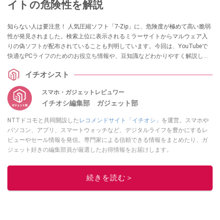
イトの危険性を解説
知らない人は要注意！ 人気圧縮ソフト「7-Zip」に、危険度が極めて高い脆弱
性が発見されました。検索上位に表示されるミラーサイトからマルウェア入
りの偽ソフトが配布されていることも判明しています。今回は、YouTubeで
快適なPCライフのためのお役立ち情報や、豆知識などわかりやすく解説して
いる、パソコン博士TAIKIさんが詳しく解説してくれました。気になる方は、
イチオシスト
ぜひ動画と合わせてチェックしてみてください。
スマホ・ガジェットレビュワー
イチオシ編集部 ガジェット部
NTTドコモと共同開設した
レコメンドサイト「イチオシ」
を運営。スマホや
パソコン、アプリ、スマートウォッチなど、デジタルライフを豊かにするレ
ビューやセール情報を発信。専門家による信頼できる情報をまとめたり、ガ
ジェット好きの編集部員が厳選したお得情報をお届けします。
このイチオシストの他の記事を読む
続きを読む＞