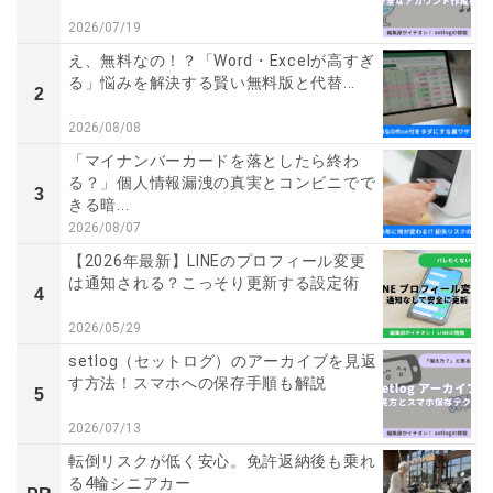
2026/07/19
え、無料なの！？「Word・Excelが高すぎ
る」悩みを解決する賢い無料版と代替...
2
2026/08/08
「マイナンバーカードを落としたら終わ
る？」個人情報漏洩の真実とコンビニでで
3
きる暗...
2026/08/07
【2026年最新】LINEのプロフィール変更
は通知される？こっそり更新する設定術
4
2026/05/29
setlog（セットログ）のアーカイブを見返
す方法！スマホへの保存手順も解説
5
2026/07/13
転倒リスクが低く安心。免許返納後も乗れ
る4輪シニアカー