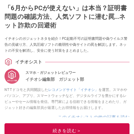
「6月からPCが使えない」は本当？証明書
問題の確認方法、人気ソフトに潜む罠…ネ
ット詐欺の回避術
イチオシのガジェットネタを紹介！PC起動不可の証明書問題や偽ウイルス警
告の見破り方、人気圧縮ソフトの脆弱性や偽サイトの罠を解説します。ネッ
トの不安を解消し、安全に使う対策をまとめました。
イチオシスト
スマホ・ガジェットレビュワー
イチオシ編集部 ガジェット部
NTTドコモと共同開設した
レコメンドサイト「イチオシ」
を運営。スマホや
パソコン、アプリ、スマートウォッチなど、デジタルライフを豊かにするレ
ビューやセール情報を発信。専門家による信頼できる情報をまとめたり、ガ
ジェット好きの編集部員が厳選したお得情報をお届けします。
このイチオシストの他の記事を読む
続きを読む＞