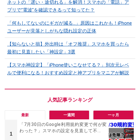
ネットの「遅い・途切れる」を解消！スマホの「電話」ア
プリで"電波"を確認できるって知ってた？
「何もしてないのにギガが減る…」原因はこれかも！iPhone
ユーザーが見落としがちな隠れ設定の正体
【知らないと損】外出時は「オフ推奨」スマホを買ったら
最初に見直したい「神設定」3選
【スマホ神設定】「iPhone使いこなせてる？」別次元レベ
ルで便利になる！おすすめ設定と神アプリをマニアが解説
最新
一週間
一ヶ月
「7月30日のGoogle利用規約変更で何が変
わった？」スマホの設定を見直して不...
1