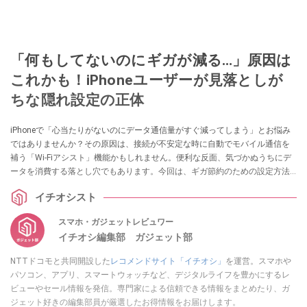
「何もしてないのにギガが減る…」原因は
これかも！iPhoneユーザーが見落としが
ちな隠れ設定の正体
iPhoneで「心当たりがないのにデータ通信量がすぐ減ってしまう」とお悩み
ではありませんか？その原因は、接続が不安定な時に自動でモバイル通信を
補う「Wi-Fiアシスト」機能かもしれません。便利な反面、気づかぬうちにデ
ータを消費する落とし穴でもあります。今回は、ギガ節約のための設定方法
を解説します。
イチオシスト
スマホ・ガジェットレビュワー
イチオシ編集部 ガジェット部
NTTドコモと共同開設した
レコメンドサイト「イチオシ」
を運営。スマホや
パソコン、アプリ、スマートウォッチなど、デジタルライフを豊かにするレ
ビューやセール情報を発信。専門家による信頼できる情報をまとめたり、ガ
ジェット好きの編集部員が厳選したお得情報をお届けします。