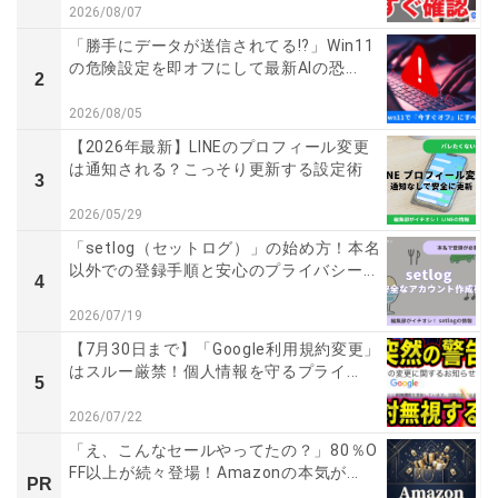
2026/08/07
「勝手にデータが送信されてる!?」Win11
の危険設定を即オフにして最新AIの恐...
2
2026/08/05
【2026年最新】LINEのプロフィール変更
は通知される？こっそり更新する設定術
3
2026/05/29
「setlog（セットログ）」の始め方！本名
以外での登録手順と安心のプライバシー...
4
2026/07/19
【7月30日まで】「Google利用規約変更」
はスルー厳禁！個人情報を守るプライ...
5
2026/07/22
「え、こんなセールやってたの？」80％O
FF以上が続々登場！Amazonの本気が...
PR