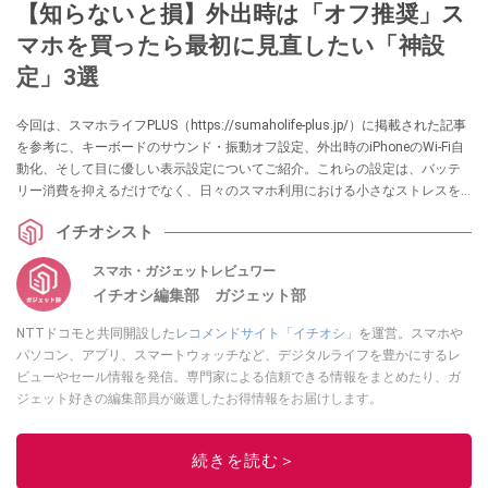
【知らないと損】外出時は「オフ推奨」ス
マホを買ったら最初に見直したい「神設
定」3選
今回は、スマホライフPLUS（https://sumaholife-plus.jp/）に掲載された記事
を参考に、キーボードのサウンド・振動オフ設定、外出時のiPhoneのWi-Fi自
動化、そして目に優しい表示設定についてご紹介。これらの設定は、バッテ
リー消費を抑えるだけでなく、日々のスマホ利用における小さなストレスを
解消し、快適性を向上させます。各項目の詳細はぜひ、スマホライフPLUSで
イチオシスト
ご確認ください。
スマホ・ガジェットレビュワー
イチオシ編集部 ガジェット部
NTTドコモと共同開設した
レコメンドサイト「イチオシ」
を運営。スマホや
パソコン、アプリ、スマートウォッチなど、デジタルライフを豊かにするレ
ビューやセール情報を発信。専門家による信頼できる情報をまとめたり、ガ
ジェット好きの編集部員が厳選したお得情報をお届けします。
このイチオシストの他の記事を読む
続きを読む＞