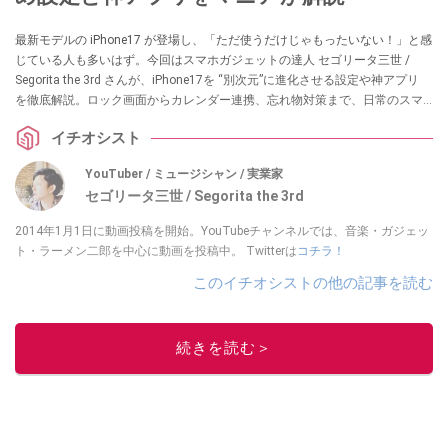
最新モデルの iPhone17 が登場し、「ただ使うだけじゃもったいない！」と感
じている人も多いはず。今回はスマホガジェットの達人 セゴリータ三世 /
Segorita the 3rd さんが、iPhone17を “別次元”に進化させる設定や神アプリ
を徹底解説。ロック画面からカレンダー連携、忘れ物対策まで、日常のスマ
ホ操作が格段に快適になるハウツーを紹介します。初心者はもちろん、長年
イチオシスト
の古参ユーザーも「あ、これ知らなかった！」と驚く内容満載です。
YouTuber / ミュージシャン / 実業家
セゴリータ三世 / Segorita the 3rd
2014年1月1日に動画投稿を開始。YouTubeチャンネルでは、音楽・ガジェッ
ト・ラーメン二郎を中心に動画を投稿中。 Twitterは
コチラ！
このイチオシストの他の記事を読む
続きを読む＞