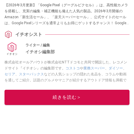
【2026年3月更新】「Google Pixel（グーグルピクセル）」は、高性能カメラ
を​​搭載し、充実の編集・補正機能も備えた人気の製品。2026年3月開催の
Amazon「新生活セール」、「楽天スーパーセール」、公式サイトのセール
は、Google Pixelシリーズを通常よりもお得にゲットするチャンス！ Google
ストアのセール時期、Amazon・楽天市場などの通販サイトのセール情報ま
イチオシスト
で徹底まとめ！ おすすめ製品もピックアップしました。
ライター / 編集
イチオシ編集部
株式会社オールアバウトが株式会社NTTドコモと共同で開設した、レコメン
ドサイト『イチオシ』の編集部です。
コストコ
や
業務スーパー
、
ダイソー
、
セリア
、
スターバックス
などの人気ショップの隠れた名品を、コラムや動画
を通してご紹介。話題のグルメやマニアが紹介するアウトドア情報も満載で
す。配信しているコンテンツは専門家やインフルエンサーが実際に使用して
レビューしています。毎日トレンド情報をお届けしているので、ぜひ
Google
続きを読む＞
ニュースでフォロー
してください！
このイチオシストの他の記事を読む