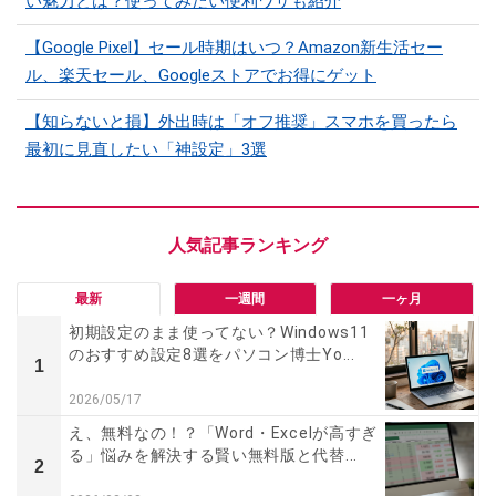
い魅力とは？使ってみたい便利ワザも紹介
【Google Pixel】セール時期はいつ？Amazon新生活セー
ル、楽天セール、Googleストアでお得にゲット
【知らないと損】外出時は「オフ推奨」スマホを買ったら
最初に見直したい「神設定」3選
最新
一週間
一ヶ月
初期設定のまま使ってない？Windows11
のおすすめ設定8選をパソコン博士Yo...
1
2026/05/17
え、無料なの！？「Word・Excelが高すぎ
る」悩みを解決する賢い無料版と代替...
2