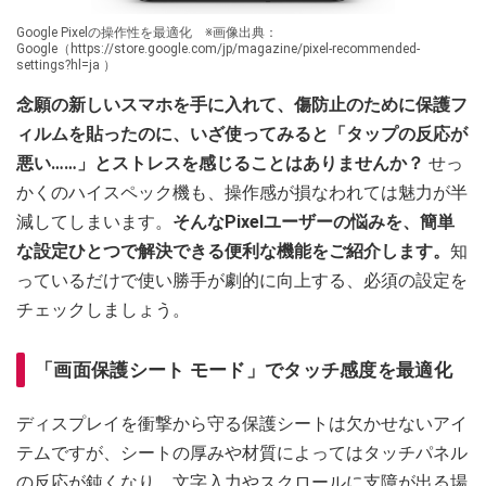
Google Pixelの操作性を最適化 ※画像出典：
Google（https://store.google.com/jp/magazine/pixel-recommended-
settings?hl=ja ）
念願の新しいスマホを手に入れて、傷防止のために保護フ
ィルムを貼ったのに、いざ使ってみると「タップの反応が
悪い……」とストレスを感じることはありませんか？
せっ
かくのハイスペック機も、操作感が損なわれては魅力が半
減してしまいます。
そんなPixelユーザーの悩みを、簡単
な設定ひとつで解決できる便利な機能をご紹介します。
知
っているだけで使い勝手が劇的に向上する、必須の設定を
チェックしましょう。
「画面保護シート モード」でタッチ感度を最適化
ディスプレイを衝撃から守る保護シートは欠かせないアイ
テムですが、シートの厚みや材質によってはタッチパネル
の反応が鈍くなり、文字入力やスクロールに支障が出る場