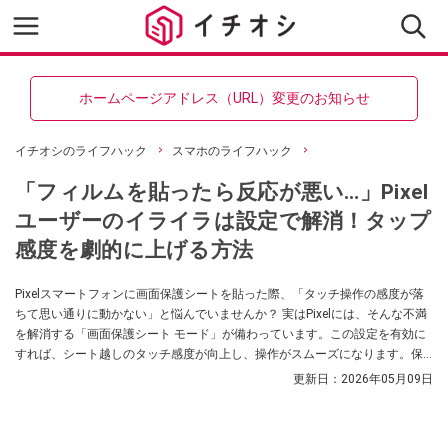
ホームページアドレス（URL）変更のお知らせ
イチオシのライフハック
スマホのライフハック
「フィルムを貼ったら反応が悪い…」Pixel
ユーザーのイライラは設定で解消！タップ
感度を劇的に上げる方法
Pixelスマートフォンに画面保護シートを貼った際、「タッチ操作の感度が落
ちて思い通りに動かない」と悩んでいませんか？ 実はPixelには、そんな不満
を解消する「画面保護シート モード」が備わっています。この設定を有効に
すれば、シート越しのタッチ感度が向上し、操作がスムーズになります。保
護ガラス等の厚みで反応が鈍いと感じる方は、ぜひこの設定で快適さを取り
更新日：
2026年05月09日
戻しましょう。