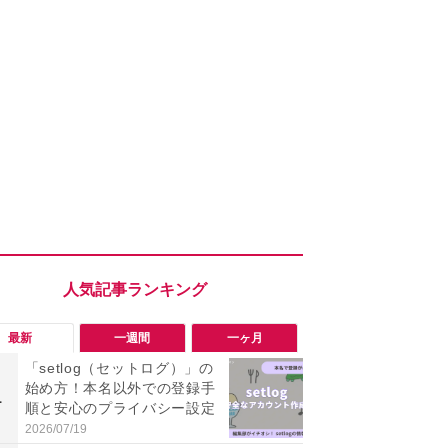
最新
一週間
一ヶ月
「setlog（セットログ）」の
「勝手にデ
始め方！本名以外での登録手
る!?」Win
1
1
順と安心のプライバシー設定
オフにして最
身を守る技
2026/07/19
2026/08/05