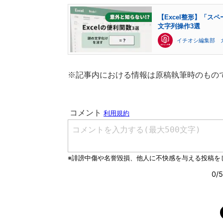
【Excel整形】「
文字列操作3選
イチオシ編集部 
※記事内における情報は原稿執筆時のもの