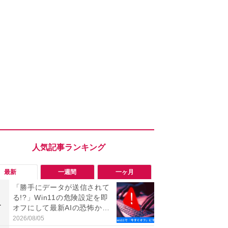
最新
一週間
一ヶ月
「勝手にデータが送信されて
「勝手にデ
る!?」Win11の危険設定を即
る!?」Win
1
1
オフにして最新AIの恐怖から
オフにして最
身を守る技
身を守る技
2026/08/05
2026/08/05