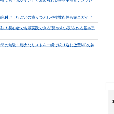
初心者でも「見やすい」と褒められる基本手順＆テンプレ
自動色付け！行ごとの塗りつぶしや複数条件も完全ガイド
解決！初心者でも即実践できる”見やすい表”を作る基本手
は時間の無駄！膨大なリストを一瞬で絞り込む放置NGの神