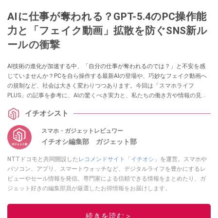
AIに仕事が奪われる？GPT-5.4のPC操作能
力と「フェイク動画」拡散を防ぐSNS新ル
ールの衝撃
AI技術の進化が加速する中、「自分の仕事が奪われるのでは？」と不安を感
じていませんか？PCを自ら操作する最新AIの登場や、巧妙なフェイク動画へ
の規制など、社会は大きく変わりつつあります。今回は「スマホライフ
PLUS」の記事を参考に、AIの驚くべき実力と、私たちの働き方や情報の見極
め方に与えるリアルな影響を解説します。
イチオシスト
スマホ・ガジェットレビュワー
イチオシ編集部 ガジェット部
NTTドコモと共同開設した
レコメンドサイト「イチオシ」
を運営。スマホや
パソコン、アプリ、スマートウォッチなど、デジタルライフを豊かにするレ
ビューやセール情報を発信。専門家による信頼できる情報をまとめたり、ガ
ジェット好きの編集部員が厳選したお得情報をお届けします。
このイチオシストの他の記事を読む
続きを読む＞