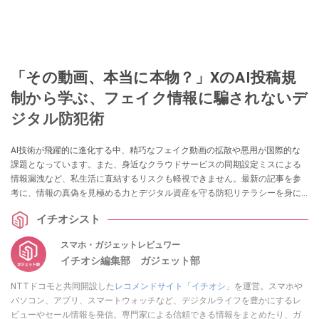
「その動画、本当に本物？」XのAI投稿規
制から学ぶ、フェイク情報に騙されないデ
ジタル防犯術
AI技術が飛躍的に進化する中、精巧なフェイク動画の拡散や悪用が国際的な
課題となっています。また、身近なクラウドサービスの同期設定ミスによる
情報漏洩など、私生活に直結するリスクも軽視できません。最新の記事を参
考に、情報の真偽を見極める力とデジタル資産を守る防犯リテラシーを身に
つけましょう。
イチオシスト
スマホ・ガジェットレビュワー
イチオシ編集部 ガジェット部
NTTドコモと共同開設した
レコメンドサイト「イチオシ」
を運営。スマホや
パソコン、アプリ、スマートウォッチなど、デジタルライフを豊かにするレ
ビューやセール情報を発信。専門家による信頼できる情報をまとめたり、ガ