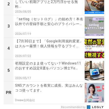
していい初期アプリと2万円浮かせる無
2
料...
2026/08/05
「setlog（セットログ）」の始め方！本名
以外での登録手順と安心のプライバシー...
3
2026/07/19
【7月30日まで】「Google利用規約変更」
はスルー厳禁！個人情報を守るプライ...
4
2026/07/22
初期設定のまま使ってない？Windows11
のおすすめ設定8選をパソコン博士Yo...
5
2026/05/17
SNSアカウントを着実に成長。実はみんな
ココ使ってます。
PR
Dreaw合同会社
Recommended by