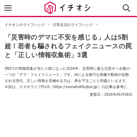
イチオシのライフハック
日常生活のライフハック
「災害時のデマに不安を感じる」人は5割
超！若者も騙されるフェイクニュースの罠
と「正しい情報収集術」3選
SNSでの情報収集が当たり前になった2026年、災害時に最も注意すべき敵の
一つが「デマ・フェイクニュース」です。AIによる精巧な画像や動画が拡散
される現代、正しい情報を見極める力は、身を守ることと同義といえます。
今回は、スマホライフPLUS（https://sumaholife-plus.jp/）の記事を参考に、
災害時の情報リテラシーと、本当に信頼できる防災アプリの選び方をご紹介
更新日：
2026年05月08日
します。