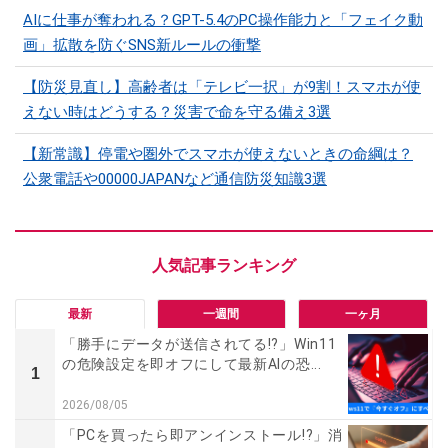
AIに仕事が奪われる？GPT-5.4のPC操作能力と「フェイク動
画」拡散を防ぐSNS新ルールの衝撃
【防災見直し】高齢者は「テレビ一択」が9割！スマホが使
えない時はどうする？災害で命を守る備え3選
【新常識】停電や圏外でスマホが使えないときの命綱は？
公衆電話や00000JAPANなど通信防災知識3選
最新
一週間
一ヶ月
「勝手にデータが送信されてる!?」Win11
の危険設定を即オフにして最新AIの恐...
1
2026/08/05
「PCを買ったら即アンインストール!?」消