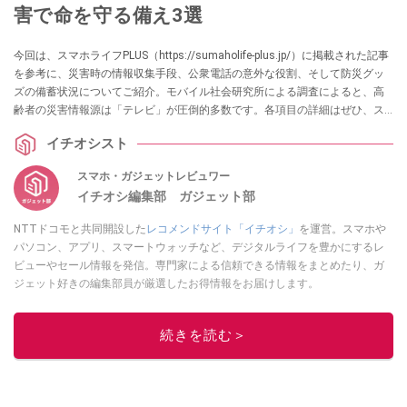
害で命を守る備え3選
今回は、スマホライフPLUS（https://sumaholife-plus.jp/）に掲載された記事
を参考に、災害時の情報収集手段、公衆電話の意外な役割、そして防災グッ
ズの備蓄状況についてご紹介。モバイル社会研究所による調査によると、高
齢者の災害情報源は「テレビ」が圧倒的多数です。各項目の詳細はぜひ、ス
マホライフPLUSでご確認ください。
イチオシスト
スマホ・ガジェットレビュワー
イチオシ編集部 ガジェット部
NTTドコモと共同開設した
レコメンドサイト「イチオシ」
を運営。スマホや
パソコン、アプリ、スマートウォッチなど、デジタルライフを豊かにするレ
ビューやセール情報を発信。専門家による信頼できる情報をまとめたり、ガ
ジェット好きの編集部員が厳選したお得情報をお届けします。
このイチオシストの他の記事を読む
続きを読む＞