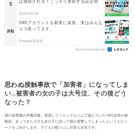
は通知される？こっそり更新する設定術
5
2026/05/29
SNSアカウントを着実に成長。実はみんな
ココ使ってます。
PR
Dreaw合同会社
Recommended by
思わぬ接触事故で「加害者」になってしま
い…被害者の女の子は大号泣、その後どう
なった？
弟の保育園の卒園式後、退屈してジャングルジムで遊んでいた10代女性の体
験談。走ってきた小さな女の子に誤って踵が直撃してしまったというエピソ
ードをご紹介します。子どもの暇つぶし対策も必見です。