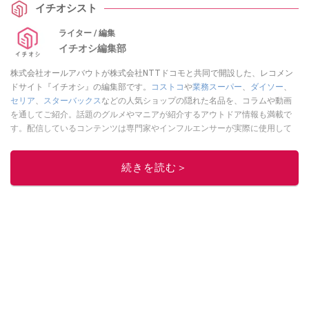
イチオシスト
ライター / 編集
イチオシ編集部
株式会社オールアバウトが株式会社NTTドコモと共同で開設した、レコメン
ドサイト『イチオシ』の編集部です。
コストコ
や
業務スーパー
、
ダイソー
、
セリア
、
スターバックス
などの人気ショップの隠れた名品を、コラムや動画
を通してご紹介。話題のグルメやマニアが紹介するアウトドア情報も満載で
す。配信しているコンテンツは専門家やインフルエンサーが実際に使用して
レビューしています。毎日トレンド情報をお届けしているので、ぜひ
Google
ニュースでフォロー
してください！
続きを読む＞
このイチオシストの他の記事を読む