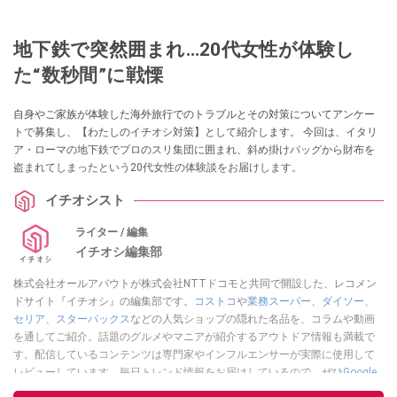
地下鉄で突然囲まれ…20代女性が体験し
た“数秒間”に戦慄
自身やご家族が体験した海外旅行でのトラブルとその対策についてアンケー
トで募集し、【わたしのイチオシ対策】として紹介します。 今回は、イタリ
ア・ローマの地下鉄でプロのスリ集団に囲まれ、斜め掛けバッグから財布を
盗まれてしまったという20代女性の体験談をお届けします。
イチオシスト
ライター / 編集
イチオシ編集部
株式会社オールアバウトが株式会社NTTドコモと共同で開設した、レコメン
ドサイト『イチオシ』の編集部です。
コストコ
や
業務スーパー
、
ダイソー
、
セリア
、
スターバックス
などの人気ショップの隠れた名品を、コラムや動画
を通してご紹介。話題のグルメやマニアが紹介するアウトドア情報も満載で
す。配信しているコンテンツは専門家やインフルエンサーが実際に使用して
レビューしています。毎日トレンド情報をお届けしているので、ぜひ
Google
ニュースでフォロー
してください！