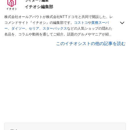
ライター / 編集
イチオシ編集部
株式会社オールアバウトが株式会社NTTドコモと共同で開設した、レ
コメンドサイト『イチオシ』の編集部です。
コストコ
や
業務スーパ
ー
、
ダイソー
、
セリア
、
スターバックス
などの人気ショップの隠れた
名品を、コラムや動画を通してご紹介。話題のグルメやマニアが紹介
するアウトドア情報も満載です。配信しているコンテンツは専門家や
このイチオシストの他の記事を読む
インフルエンサーが実際に使用してレビューしています。毎日トレン
ド情報をお届けしているので、ぜひ
Googleニュースでフォロー
してく
ださい！