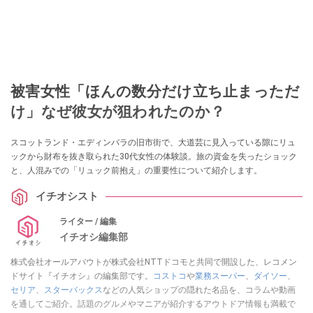
被害女性「ほんの数分だけ立ち止まっただ
け」なぜ彼女が狙われたのか？
スコットランド・エディンバラの旧市街で、大道芸に見入っている隙にリュ
ックから財布を抜き取られた30代女性の体験談。旅の資金を失ったショック
と、人混みでの「リュック前抱え」の重要性について紹介します。
イチオシスト
ライター / 編集
イチオシ編集部
株式会社オールアバウトが株式会社NTTドコモと共同で開設した、レコメン
ドサイト『イチオシ』の編集部です。
コストコ
や
業務スーパー
、
ダイソー
、
セリア
、
スターバックス
などの人気ショップの隠れた名品を、コラムや動画
を通してご紹介。話題のグルメやマニアが紹介するアウトドア情報も満載で