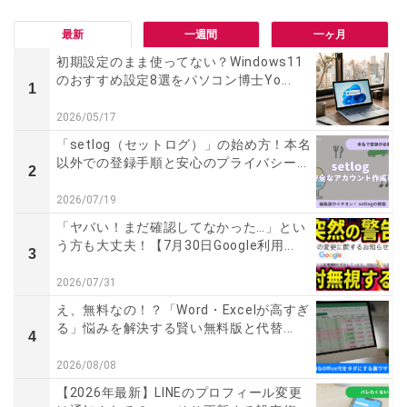
最新
一週間
一ヶ月
初期設定のまま使ってない？Windows11
のおすすめ設定8選をパソコン博士Yo...
1
2026/05/17
「setlog（セットログ）」の始め方！本名
以外での登録手順と安心のプライバシー...
2
2026/07/19
「ヤバい！まだ確認してなかった…」とい
う方も大丈夫！【7月30日Google利用...
3
2026/07/31
え、無料なの！？「Word・Excelが高すぎ
る」悩みを解決する賢い無料版と代替...
4
2026/08/08
【2026年最新】LINEのプロフィール変更