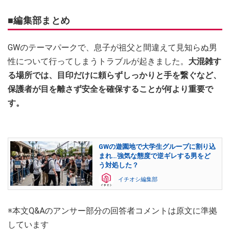
■編集部まとめ
GWのテーマパークで、息子が祖父と間違えて見知らぬ男
性について行ってしまうトラブルが起きました。
大混雑す
る場所では、目印だけに頼らずしっかりと手を繋ぐなど、
保護者が目を離さず安全を確保することが何より重要で
す。
GWの遊園地で大学生グループに割り込
まれ…強気な態度で逆ギレする男をど
う対処した？
イチオシ編集部
※本文Q&Aのアンサー部分の回答者コメントは原文に準拠
しています