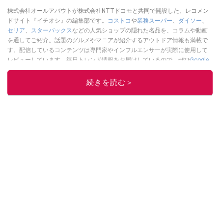
株式会社オールアバウトが株式会社NTTドコモと共同で開設した、レコメン
ドサイト『イチオシ』の編集部です。
コストコ
や
業務スーパー
、
ダイソー
、
セリア
、
スターバックス
などの人気ショップの隠れた名品を、コラムや動画
を通してご紹介。話題のグルメやマニアが紹介するアウトドア情報も満載で
す。配信しているコンテンツは専門家やインフルエンサーが実際に使用して
レビューしています。毎日トレンド情報をお届けしているので、ぜひ
Google
ニュースでフォロー
してください！
続きを読む＞
このイチオシストの他の記事を読む