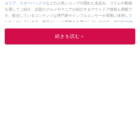
セリア
、
スターバックス
などの人気ショップの隠れた名品を、コラムや動画
を通してご紹介。話題のグルメやマニアが紹介するアウトドア情報も満載で
す。配信しているコンテンツは専門家やインフルエンサーが実際に使用して
レビューしています。毎日トレンド情報をお届けしているので、ぜひ
Google
ニュースでフォロー
してください！
続きを読む＞
このイチオシストの他の記事を読む