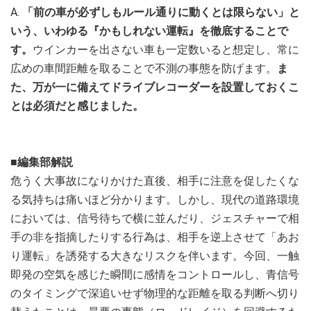
A.
「前の車が必ずしもルール通りに動くとは限らない」と
いう、いわゆる『かもしれない運転』を徹底することで
す。
ウインカーを出さない車も一定数いると想定し、常に
広めの車間距離を取ることで不測の事態を防げます。
ま
た、万が一に備えてドライブレコーダーを設置しておくこ
とは必須だと感じました。
■編集部解説
危うく大事故になりかけた直後、相手に注意を促したくな
る気持ちは痛いほど分かります。しかし、現代の道路環境
においては、信号待ちで横に並んだり、ジェスチャーで相
手の非を指摘したりする行為は、相手を逆上させて「あお
り運転」を誘発する大きなリスクを伴います。今回、一触
即発の空気を感じた瞬間に感情をコントロールし、青信号
のタイミングで深追いせず物理的な距離を取る判断へ切り