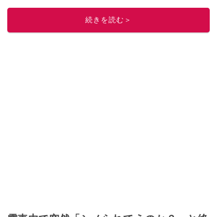
レビューしています。毎日トレンド情報をお届けしているので、ぜひ
Google
ニュースでフォロー
してください！
続きを読む＞
このイチオシストの他の記事を読む