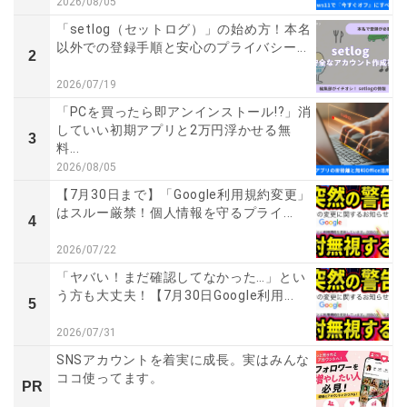
2026/08/05
「setlog（セットログ）」の始め方！本名
以外での登録手順と安心のプライバシー...
2
2026/07/19
「PCを買ったら即アンインストール!?」消
していい初期アプリと2万円浮かせる無
3
料...
2026/08/05
【7月30日まで】「Google利用規約変更」
はスルー厳禁！個人情報を守るプライ...
4
2026/07/22
「ヤバい！まだ確認してなかった…」とい
う方も大丈夫！【7月30日Google利用...
5
2026/07/31
SNSアカウントを着実に成長。実はみんな
ココ使ってます。
PR