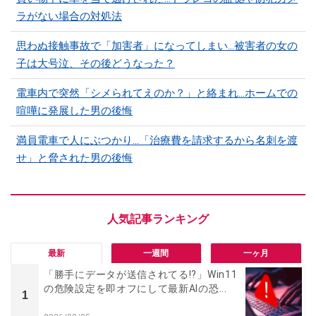
ラがない場合の対処法
思わぬ接触事故で「加害者」になってしまい…被害者の女の
子は大号泣、その後どうなった？
電車内で突然「シメられてえのか？」と絡まれ…ホームでの
喧嘩に発展した男の後悔
満員電車で人にぶつかり…「治療費を請求するから名刺を渡
せ」と脅された男の後悔
最新
一週間
一ヶ月
「勝手にデータが送信されてる!?」Win11
の危険設定を即オフにして最新AIの恐...
1