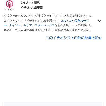
ライター / 編集
イチオシ編集部
株式会社オールアバウトが株式会社NTTドコモと共同で開設した、レ
コメンドサイト『イチオシ』の編集部です。
コストコ
や
業務スーパ
ー
、
ダイソー
、
セリア
、
スターバックス
などの人気ショップの隠れた
名品を、コラムや動画を通してご紹介。話題のグルメやマニアが紹介
するアウトドア情報も満載です。配信しているコンテンツは専門家や
このイチオシストの他の記事を読む
インフルエンサーが実際に使用してレビューしています。毎日トレン
ド情報をお届けしているので、ぜひ
Googleニュースでフォロー
してく
ださい！