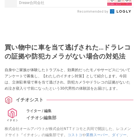
Dreaw合同会社
Recommended by
買い物中に車を当て逃げされた…ドラレコ
の証拠や防犯カメラがない場合の対処法
自身やご家族が体験したトラブルと、効果的だったモノやサービスについて
アンケートで募集し、【わたしのイチオシ対策】として紹介します。今回
は、立体駐車場で車を当て逃げされ、防犯カメラやドラレコの証拠がないた
め泣き寝入り寸前になったという30代男性の体験談をお届けします。
イチオシスト
ライター / 編集
イチオシ編集部
株式会社オールアバウトが株式会社NTTドコモと共同で開設した、レコメン
ドサイト『イチオシ』の編集部です。
コストコ
や
業務スーパー
、
ダイソー
、