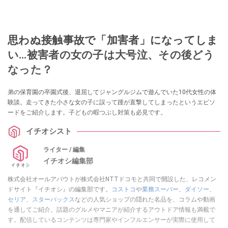
思わぬ接触事故で「加害者」になってしま
い…被害者の女の子は大号泣、その後どう
なった？
弟の保育園の卒園式後、退屈してジャングルジムで遊んでいた10代女性の体
験談。走ってきた小さな女の子に誤って踵が直撃してしまったというエピソ
ードをご紹介します。子どもの暇つぶし対策も必見です。
イチオシスト
ライター / 編集
イチオシ編集部
株式会社オールアバウトが株式会社NTTドコモと共同で開設した、レコメン
ドサイト『イチオシ』の編集部です。
コストコ
や
業務スーパー
、
ダイソー
、
セリア
、
スターバックス
などの人気ショップの隠れた名品を、コラムや動画
を通してご紹介。話題のグルメやマニアが紹介するアウトドア情報も満載で
す。配信しているコンテンツは専門家やインフルエンサーが実際に使用して