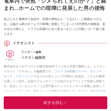
電車内で突然「シメられてえのか？」と絡
まれ…ホームでの喧嘩に発展した男の後悔
友人たちと電車内で会話中、対面の男性から「うるさい」と因縁をつけら
れ、口論から駅のホームでの喧嘩に発展してしまった10代男性の体験談。若
さゆえの過ちと、トラブル回避のために取るべきだった行動について振り返
ります。
イチオシスト
ライター / 編集
イチオシ編集部
株式会社オールアバウトが株式会社NTTドコモと共同で開設した、レコメン
ドサイト『イチオシ』の編集部です。
コストコ
や
業務スーパー
、
ダイソー
、
セリア
、
スターバックス
などの人気ショップの隠れた名品を、コラムや動画
を通してご紹介。話題のグルメやマニアが紹介するアウトドア情報も満載で
す。配信しているコンテンツは専門家やインフルエンサーが実際に使用して
レビューしています。毎日トレンド情報をお届けしているので、ぜひ
Google
ニュースでフォロー
してください！
続きを読む＞
このイチオシストの他の記事を読む