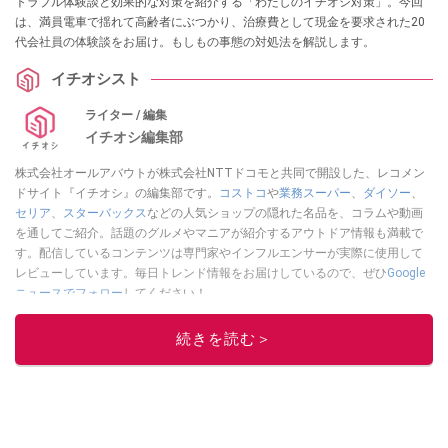
トラブル体験談と効果的な対策を紹介する「わたしのイチオシ対策」。今回
は、満員電車で揺れて高齢者にぶつかり、治療費として現金を要求された20
代会社員の体験談をお届け。もしもの事態の対処法を解説します。
イチオシスト
ライター / 編集
イチオシ編集部
株式会社オールアバウトが株式会社NTTドコモと共同で開設した、レコメン
ドサイト『イチオシ』の編集部です。
コストコ
や
業務スーパー
、
ダイソー
、
セリア
、
スターバックス
などの人気ショップの隠れた名品を、コラムや動画
を通してご紹介。話題のグルメやマニアが紹介するアウトドア情報も満載で
す。配信しているコンテンツは専門家やインフルエンサーが実際に使用して
レビューしています。毎日トレンド情報をお届けしているので、ぜひ
Google
ニュースでフォロー
してください！
このイチオシストの他の記事を読む
続きを読む＞