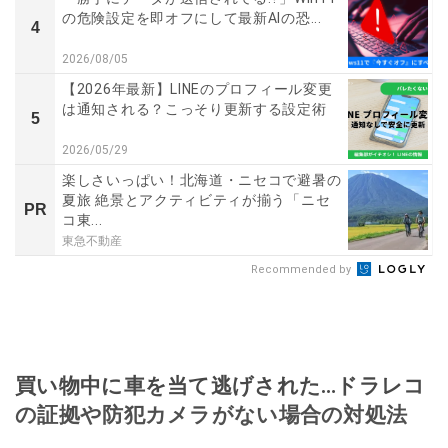
の危険設定を即オフにして最新AIの恐...
4
2026/08/05
【2026年最新】LINEのプロフィール変更
は通知される？こっそり更新する設定術
5
2026/05/29
楽しさいっぱい！北海道・ニセコで避暑の
夏旅 絶景とアクティビティが揃う「ニセ
PR
コ東...
東急不動産
Recommended by
買い物中に車を当て逃げされた…ドラレコ
の証拠や防犯カメラがない場合の対処法