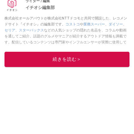
ライター / 編集
イチオシ編集部
株式会社オールアバウトが株式会社NTTドコモと共同で開設した、レコメン
ドサイト『イチオシ』の編集部です。
コストコ
や
業務スーパー
、
ダイソー
、
セリア
、
スターバックス
などの人気ショップの隠れた名品を、コラムや動画
を通してご紹介。話題のグルメやマニアが紹介するアウトドア情報も満載で
す。配信しているコンテンツは専門家やインフルエンサーが実際に使用して
レビューしています。毎日トレンド情報をお届けしているので、ぜひ
Google
ニュースでフォロー
してください！
続きを読む＞
このイチオシストの他の記事を読む