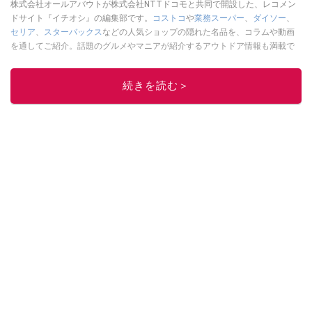
株式会社オールアバウトが株式会社NTTドコモと共同で開設した、レコメン
ドサイト『イチオシ』の編集部です。
コストコ
や
業務スーパー
、
ダイソー
、
セリア
、
スターバックス
などの人気ショップの隠れた名品を、コラムや動画
を通してご紹介。話題のグルメやマニアが紹介するアウトドア情報も満載で
す。配信しているコンテンツは専門家やインフルエンサーが実際に使用して
レビューしています。毎日トレンド情報をお届けしているので、ぜひ
Google
続きを読む＞
ニュースでフォロー
してください！
このイチオシストの他の記事を読む