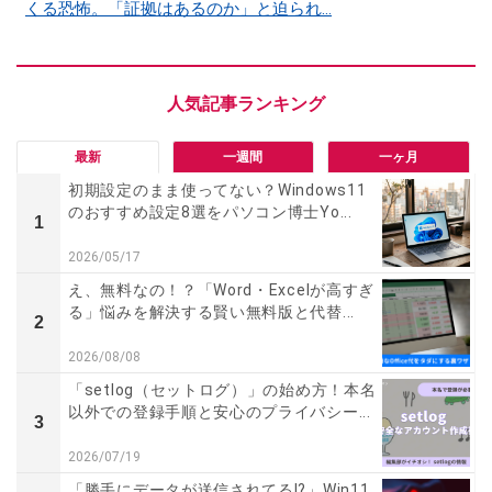
くる恐怖。「証拠はあるのか」と迫られ…
最新
一週間
一ヶ月
初期設定のまま使ってない？Windows11
のおすすめ設定8選をパソコン博士Yo...
1
2026/05/17
え、無料なの！？「Word・Excelが高すぎ
る」悩みを解決する賢い無料版と代替...
2
2026/08/08
「setlog（セットログ）」の始め方！本名
以外での登録手順と安心のプライバシー...
3
2026/07/19
「勝手にデータが送信されてる!?」Win11