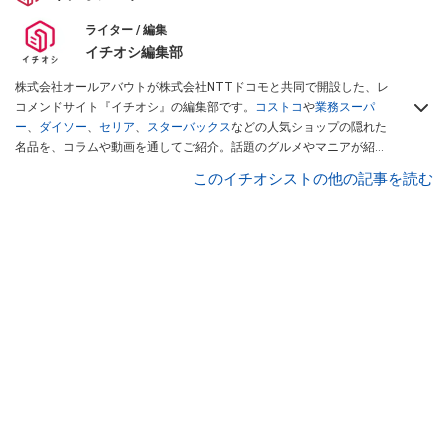
ライター / 編集
イチオシ編集部
株式会社オールアバウトが株式会社NTTドコモと共同で開設した、レ
コメンドサイト『イチオシ』の編集部です。
コストコ
や
業務スーパ
ー
、
ダイソー
、
セリア
、
スターバックス
などの人気ショップの隠れた
名品を、コラムや動画を通してご紹介。話題のグルメやマニアが紹介
するアウトドア情報も満載です。配信しているコンテンツは専門家や
このイチオシストの他の記事を読む
インフルエンサーが実際に使用してレビューしています。毎日トレン
ド情報をお届けしているので、ぜひ
Googleニュースでフォロー
してく
ださい！