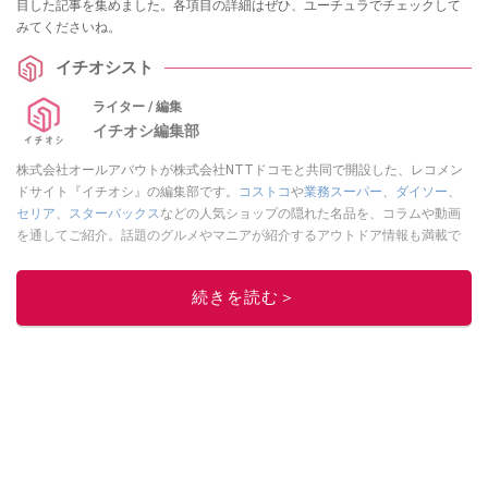
目した記事を集めました。各項目の詳細はぜひ、ユーチュラでチェックして
みてくださいね。
イチオシスト
ライター / 編集
イチオシ編集部
株式会社オールアバウトが株式会社NTTドコモと共同で開設した、レコメン
ドサイト『イチオシ』の編集部です。
コストコ
や
業務スーパー
、
ダイソー
、
セリア
、
スターバックス
などの人気ショップの隠れた名品を、コラムや動画
を通してご紹介。話題のグルメやマニアが紹介するアウトドア情報も満載で
す。配信しているコンテンツは専門家やインフルエンサーが実際に使用して
レビューしています。毎日トレンド情報をお届けしているので、ぜひ
Google
続きを読む＞
ニュースでフォロー
してください！
このイチオシストの他の記事を読む