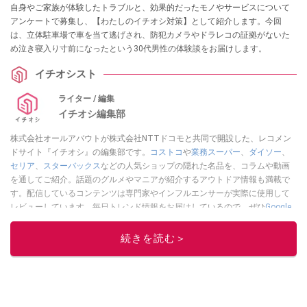
自身やご家族が体験したトラブルと、効果的だったモノやサービスについて
アンケートで募集し、【わたしのイチオシ対策】として紹介します。今回
は、立体駐車場で車を当て逃げされ、防犯カメラやドラレコの証拠がないた
め泣き寝入り寸前になったという30代男性の体験談をお届けします。
イチオシスト
ライター / 編集
イチオシ編集部
株式会社オールアバウトが株式会社NTTドコモと共同で開設した、レコメン
ドサイト『イチオシ』の編集部です。
コストコ
や
業務スーパー
、
ダイソー
、
セリア
、
スターバックス
などの人気ショップの隠れた名品を、コラムや動画
を通してご紹介。話題のグルメやマニアが紹介するアウトドア情報も満載で
す。配信しているコンテンツは専門家やインフルエンサーが実際に使用して
レビューしています。毎日トレンド情報をお届けしているので、ぜひ
Google
ニュースでフォロー
してください！
続きを読む＞
このイチオシストの他の記事を読む