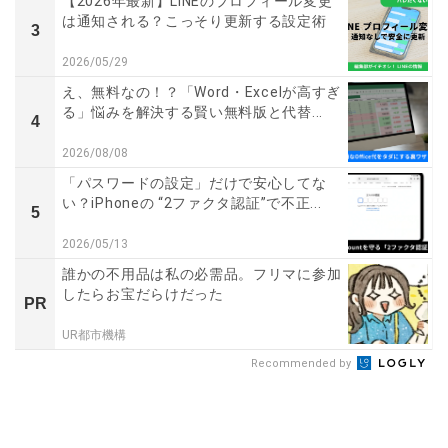
【2026年最新】LINEのプロフィール変更
は通知される？こっそり更新する設定術
3
2026/05/29
え、無料なの！？「Word・Excelが高すぎ
る」悩みを解決する賢い無料版と代替...
4
2026/08/08
「パスワードの設定」だけで安心してな
い？iPhoneの “2ファクタ認証”で不正...
5
2026/05/13
誰かの不用品は私の必需品。フリマに参加
したらお宝だらけだった
PR
UR都市機構
Recommended by