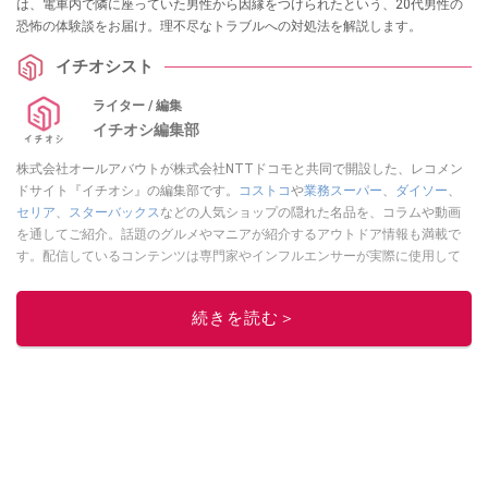
は、電車内で隣に座っていた男性から因縁をつけられたという、20代男性の
恐怖の体験談をお届け。理不尽なトラブルへの対処法を解説します。
イチオシスト
ライター / 編集
イチオシ編集部
株式会社オールアバウトが株式会社NTTドコモと共同で開設した、レコメン
ドサイト『イチオシ』の編集部です。
コストコ
や
業務スーパー
、
ダイソー
、
セリア
、
スターバックス
などの人気ショップの隠れた名品を、コラムや動画
を通してご紹介。話題のグルメやマニアが紹介するアウトドア情報も満載で
す。配信しているコンテンツは専門家やインフルエンサーが実際に使用して
レビューしています。毎日トレンド情報をお届けしているので、ぜひ
Google
ニュースでフォロー
してください！
続きを読む＞
このイチオシストの他の記事を読む