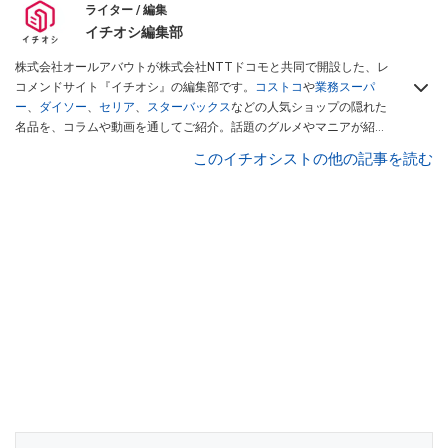
ライター / 編集
イチオシ編集部
株式会社オールアバウトが株式会社NTTドコモと共同で開設した、レ
コメンドサイト『イチオシ』の編集部です。
コストコ
や
業務スーパ
ー
、
ダイソー
、
セリア
、
スターバックス
などの人気ショップの隠れた
名品を、コラムや動画を通してご紹介。話題のグルメやマニアが紹介
するアウトドア情報も満載です。配信しているコンテンツは専門家や
このイチオシストの他の記事を読む
インフルエンサーが実際に使用してレビューしています。毎日トレン
ド情報をお届けしているので、ぜひ
Googleニュースでフォロー
してく
ださい！