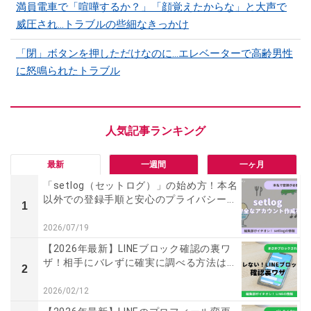
満員電車で「喧嘩するか？」「顔覚えたからな」と大声で
威圧され…トラブルの些細なきっかけ
「閉」ボタンを押しただけなのに…エレベーターで高齢男性
に怒鳴られたトラブル
最新
一週間
一ヶ月
「setlog（セットログ）」の始め方！本名
以外での登録手順と安心のプライバシー...
1
2026/07/19
【2026年最新】LINEブロック確認の裏ワ
ザ！相手にバレずに確実に調べる方法は...
2
2026/02/12