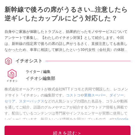
新幹線で後ろの席がうるさい…注意したら
逆ギレしたカップルにどう対応した？
自身やご家族が体験したトラブルと、効果的だったモノやサービスについて
アンケートで募集し、【わたしのイチオシ対策】として紹介します。今回
は、新幹線の指定席で後ろの席の話し声がうるさく、直接注意しても改善し
なかったため、車掌に相談して解決したという30代女性（会社員）の体験談
をお届けします。
イチオシスト
ライター / 編集
イチオシ編集部
株式会社オールアバウトが株式会社NTTドコモと共同で開設した、レコメン
ドサイト『イチオシ』の編集部です。
コストコ
や
業務スーパー
、
ダイソー
、
セリア
、
スターバックス
などの人気ショップの隠れた名品を、コラムや動画
を通してご紹介。話題のグルメやマニアが紹介するアウトドア情報も満載で
す。配信しているコンテンツは専門家やインフルエンサーが実際に使用して
レビューしています。毎日トレンド情報をお届けしているので、ぜひ
Google
ニュースでフォロー
してください！
続きを読む＞
このイチオシストの他の記事を読む