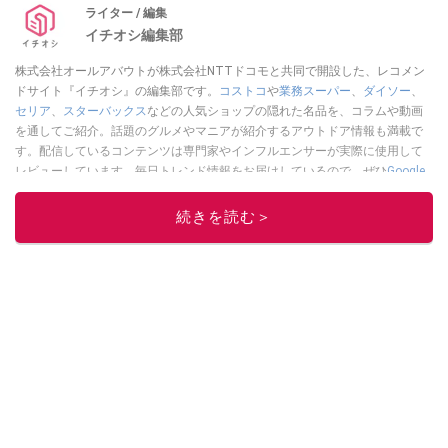
ライター / 編集
イチオシ編集部
株式会社オールアバウトが株式会社NTTドコモと共同で開設した、レコメン
ドサイト『イチオシ』の編集部です。
コストコ
や
業務スーパー
、
ダイソー
、
セリア
、
スターバックス
などの人気ショップの隠れた名品を、コラムや動画
を通してご紹介。話題のグルメやマニアが紹介するアウトドア情報も満載で
す。配信しているコンテンツは専門家やインフルエンサーが実際に使用して
レビューしています。毎日トレンド情報をお届けしているので、ぜひ
Google
ニュースでフォロー
してください！
続きを読む＞
このイチオシストの他の記事を読む