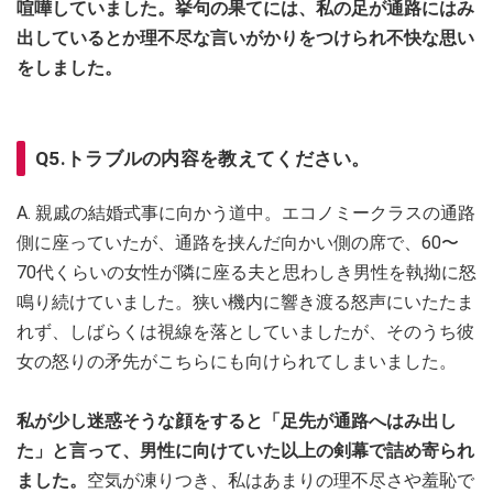
喧嘩していました。挙句の果てには、私の足が通路にはみ
出しているとか理不尽な言いがかりをつけられ不快な思い
をしました。
Q5.トラブルの内容を教えてください。
A. 親戚の結婚式事に向かう道中。エコノミークラスの通路
側に座っていたが、通路を挟んだ向かい側の席で、60〜
70代くらいの女性が隣に座る夫と思わしき男性を執拗に怒
鳴り続けていました。狭い機内に響き渡る怒声にいたたま
れず、しばらくは視線を落としていましたが、そのうち彼
女の怒りの矛先がこちらにも向けられてしまいました。
私が少し迷惑そうな顔をすると「足先が通路へはみ出し
た」と言って、男性に向けていた以上の剣幕で詰め寄られ
ました。
空気が凍りつき、私はあまりの理不尽さや羞恥で