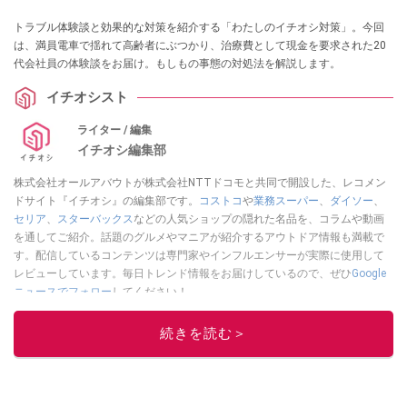
トラブル体験談と効果的な対策を紹介する「わたしのイチオシ対策」。今回
は、満員電車で揺れて高齢者にぶつかり、治療費として現金を要求された20
代会社員の体験談をお届け。もしもの事態の対処法を解説します。
イチオシスト
ライター / 編集
イチオシ編集部
株式会社オールアバウトが株式会社NTTドコモと共同で開設した、レコメン
ドサイト『イチオシ』の編集部です。
コストコ
や
業務スーパー
、
ダイソー
、
セリア
、
スターバックス
などの人気ショップの隠れた名品を、コラムや動画
を通してご紹介。話題のグルメやマニアが紹介するアウトドア情報も満載で
す。配信しているコンテンツは専門家やインフルエンサーが実際に使用して
レビューしています。毎日トレンド情報をお届けしているので、ぜひ
Google
ニュースでフォロー
してください！
このイチオシストの他の記事を読む
続きを読む＞