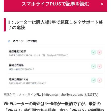
スマホライフPLUSで記事を読む
3：ルーターは購入後3年で見直しを？サポート終
了の危険
画像引用：スマホライフPLUS(https://sumaholife-plus.jp/pc_it/22537/)
Wi-Fiルーターの寿命は4〜5年が一般的ですが、最新の
「Wi-Fi 7」移行期である現在、古い「Wi-Fi 5」や初期の