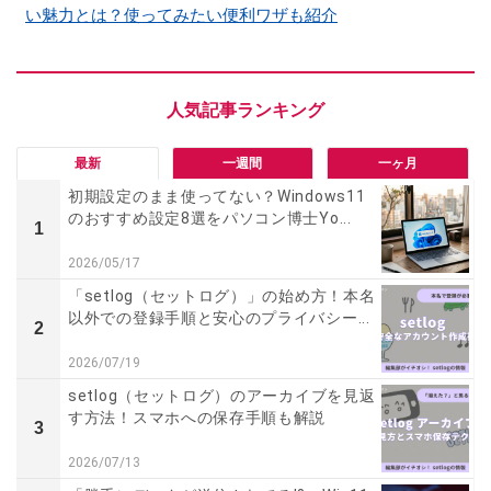
い魅力とは？使ってみたい便利ワザも紹介
最新
一週間
一ヶ月
初期設定のまま使ってない？Windows11
のおすすめ設定8選をパソコン博士Yo...
1
2026/05/17
「setlog（セットログ）」の始め方！本名
以外での登録手順と安心のプライバシー...
2
2026/07/19
setlog（セットログ）のアーカイブを見返
す方法！スマホへの保存手順も解説
3
2026/07/13