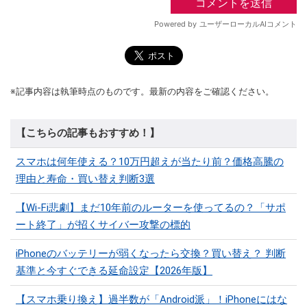
※記事内容は執筆時点のものです。最新の内容をご確認ください。
【こちらの記事もおすすめ！】
スマホは何年使える？10万円超えが当たり前？価格高騰の
理由と寿命・買い替え判断3選
【Wi-Fi悲劇】まだ10年前のルーターを使ってるの？「サポ
ート終了」が招くサイバー攻撃の標的
iPhoneのバッテリーが弱くなったら交換？買い替え？ 判断
基準と今すぐできる延命設定【2026年版】
【スマホ乗り換え】過半数が「Android派」！iPhoneにはな