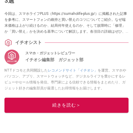
3選
今回は、スマホライフPLUS（https://sumaholife-plus.jp/）に掲載された記事
を参考に、スマートフォンの維持と買い替えのコツについてご紹介。なぜ端
末価格は上がり続けるのか、結局何年使えるのか、そして故障時に「修理」
か「買い替え」かを決める基準について解説します。各項目の詳細はぜひ、
スマホライフPLUSでご確認ください。
イチオシスト
スマホ・ガジェットレビュワー
イチオシ編集部 ガジェット部
NTTドコモと共同開設した
レコメンドサイト「イチオシ」
を運営。スマホや
パソコン、アプリ、スマートウォッチなど、デジタルライフを豊かにするレ
ビューやセール情報を発信。専門家による信頼できる情報をまとめたり、ガ
ジェット好きの編集部員が厳選したお得情報をお届けします。
このイチオシストの他の記事を読む
続きを読む＞