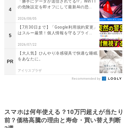
「勝手にデータが送信されてる!?」Win11
の危険設定を即オフにして最新AIの恐...
4
2026/08/05
【7月30日まで】「Google利用規約変更」
はスルー厳禁！個人情報を守るプライ...
5
2026/07/22
【大人気】ひんやり冷感寝具で快適な睡眠
をあなたに。
PR
アイリスプラザ
Recommended by
スマホは何年使える？10万円超えが当たり
前？価格高騰の理由と寿命・買い替え判断