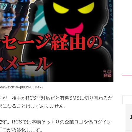
/watch?v=pu0bi-05Mek）
が、相手がRCS非対応だと有料SMSに切り替わるだ
求になることはまずありません。
です。
RCSでは本物そっくりの企業ロゴや偽ログイン
手口が巧妙化します。