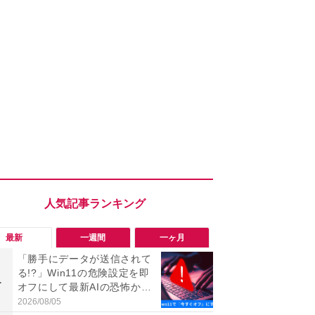
最新
一週間
一ヶ月
「勝手にデータが送信されて
「勝手にデ
る!?」Win11の危険設定を即
る!?」Win
1
1
オフにして最新AIの恐怖から
オフにして最
身を守る技
身を守る技
2026/08/05
2026/08/05