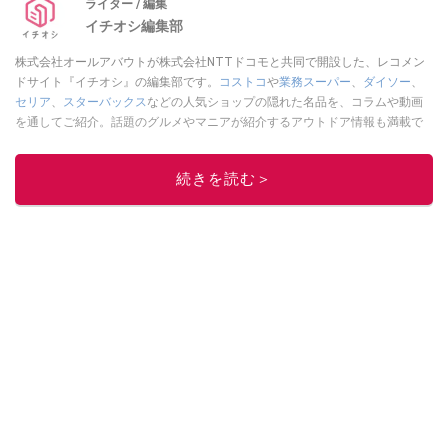
ライター / 編集
イチオシ編集部
株式会社オールアバウトが株式会社NTTドコモと共同で開設した、レコメン
ドサイト『イチオシ』の編集部です。
コストコ
や
業務スーパー
、
ダイソー
、
セリア
、
スターバックス
などの人気ショップの隠れた名品を、コラムや動画
を通してご紹介。話題のグルメやマニアが紹介するアウトドア情報も満載で
す。配信しているコンテンツは専門家やインフルエンサーが実際に使用して
レビューしています。毎日トレンド情報をお届けしているので、ぜひ
Google
続きを読む＞
ニュースでフォロー
してください！
このイチオシストの他の記事を読む