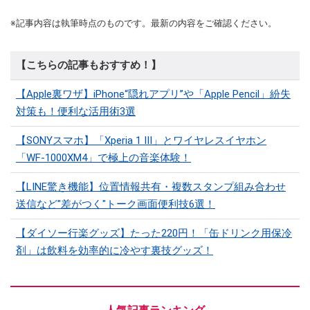
※記事内容は執筆時点のものです。最新の内容をご確認ください。
【こちらの記事もおすすめ！】
【Apple裏ワザ】iPhone“隠れアプリ”や「Apple Pencil」紛失
対策も！便利な活用術3選
【SONYスマホ】「Xperia 1 III」とワイヤレスイヤホン
「WF-1000XM4」で極上の音楽体験！
【LINE驚き機能】位置情報共有・複数スタンプ組み合わせ
送信など"差がつく"トーク画面便利技6選！
【ダイソー行楽グッズ】たった220円！「缶ドリンク用保冷
剤」は飲料を効率的に冷やす裏技グッズ！