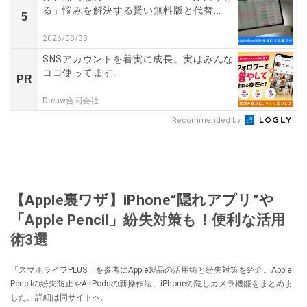
る」悩みを解決する賢い無料版と代替...
5
2026/08/08
SNSアカウントを着実に成長。実はみんな
ココ使ってます。
PR
Dreaw合同会社
Recommended by
【Apple裏ワザ】iPhone“隠れアプリ”や
「Apple Pencil」紛失対策も！便利な活用
術3選
「スマホライフPLUS」を参考にApple製品の活用術と紛失対策を紹介。Apple
Pencilの紛失防止やAirPodsの新操作法、iPhoneの隠しカメラ機能をまとめま
した。詳細は同サイトへ。