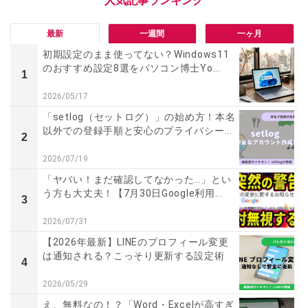
最新
一週間
一ヶ月
初期設定のまま使ってない？Windows11
のおすすめ設定8選をパソコン博士Yo...
1
2026/05/17
「setlog（セットログ）」の始め方！本名
以外での登録手順と安心のプライバシー...
2
2026/07/19
「ヤバい！まだ確認してなかった…」とい
う方も大丈夫！【7月30日Google利用...
3
2026/07/31
【2026年最新】LINEのプロフィール変更
は通知される？こっそり更新する設定術
4
2026/05/29
え、無料なの！？「Word・Excelが高すぎ