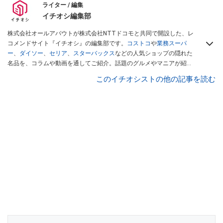
ライター / 編集
イチオシ編集部
株式会社オールアバウトが株式会社NTTドコモと共同で開設した、レ
コメンドサイト『イチオシ』の編集部です。
コストコ
や
業務スーパ
ー
、
ダイソー
、
セリア
、
スターバックス
などの人気ショップの隠れた
名品を、コラムや動画を通してご紹介。話題のグルメやマニアが紹介
するアウトドア情報も満載です。配信しているコンテンツは専門家や
このイチオシストの他の記事を読む
インフルエンサーが実際に使用してレビューしています。毎日トレン
ド情報をお届けしているので、ぜひ
Googleニュースでフォロー
してく
ださい！