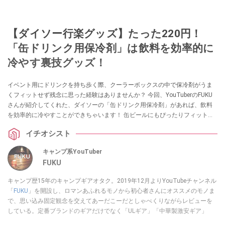
【ダイソー行楽グッズ】たった220円！
「缶ドリンク用保冷剤」は飲料を効率的に
冷やす裏技グッズ！
イベント用にドリンクを持ち歩く際、クーラーボックスの中で保冷剤がうま
くフィットせず残念に思った経験はありませんか？ 今回、YouTuberのFUKU
さんが紹介してくれた、ダイソーの「缶ドリンク用保冷剤」があれば、飲料
を効率的に冷やすことができちゃいます！ 缶ビールにもぴったりフィットす
るので、秋の行楽にもおすすめです。ぜひチェックしてみてください。
イチオシスト
キャンプ系YouTuber
FUKU
キャンプ歴15年のキャンプギアオタク。2019年12月よりYouTubeチャンネル
「
FUKU
」を開設し、ロマンあふれるモノから初心者さんにオススメのモノま
で、思い込み固定観念を交えてあーだこーだとしゃべくりながらレビューを
している。定番ブランドのギアだけでなく「ULギア」「中華製激安ギア」
「100均キャンプギア」など様々なジャンルを取り上げている。