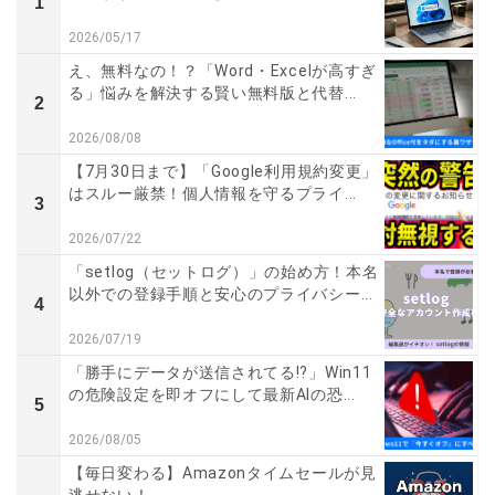
1
2026/05/17
え、無料なの！？「Word・Excelが高すぎ
る」悩みを解決する賢い無料版と代替...
2
2026/08/08
【7月30日まで】「Google利用規約変更」
はスルー厳禁！個人情報を守るプライ...
3
2026/07/22
「setlog（セットログ）」の始め方！本名
以外での登録手順と安心のプライバシー...
4
2026/07/19
「勝手にデータが送信されてる!?」Win11
の危険設定を即オフにして最新AIの恐...
5
2026/08/05
【毎日変わる】Amazonタイムセールが見
逃せない！