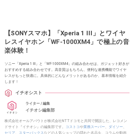
【SONYスマホ】「Xperia 1 III」とワイヤ
レスイヤホン「WF-1000XM4」で極上の音
楽体験！
ソニー「Xperia 1 III」と「WF-1000XM4」の組み合わせは、ガジェット好きが
おすすめする組み合わせです。高音質はもちろん、便利な連携機能でワイヤ
レスがもっと快適に。具体的にどんなメリットがあるのか、基本情報を紹介
します！
イチオシスト
ライター / 編集
イチオシ編集部
株式会社オールアバウトが株式会社NTTドコモと共同で開設した、レコメン
ドサイト『イチオシ』の編集部です。
コストコ
や
業務スーパー
、
ダイソー
、
セリア
、
スターバックス
などの人気ショップの隠れた名品を、コラムや動画