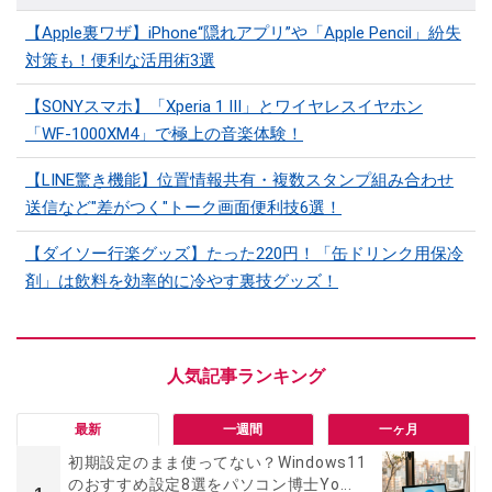
【Apple裏ワザ】iPhone“隠れアプリ”や「Apple Pencil」紛失
対策も！便利な活用術3選
【SONYスマホ】「Xperia 1 III」とワイヤレスイヤホン
「WF-1000XM4」で極上の音楽体験！
【LINE驚き機能】位置情報共有・複数スタンプ組み合わせ
送信など"差がつく"トーク画面便利技6選！
【ダイソー行楽グッズ】たった220円！「缶ドリンク用保冷
剤」は飲料を効率的に冷やす裏技グッズ！
最新
一週間
一ヶ月
初期設定のまま使ってない？Windows11
のおすすめ設定8選をパソコン博士Yo...