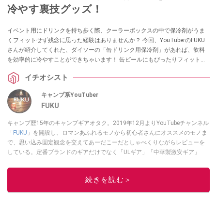
冷やす裏技グッズ！
イベント用にドリンクを持ち歩く際、クーラーボックスの中で保冷剤がうま
くフィットせず残念に思った経験はありませんか？ 今回、YouTuberのFUKU
さんが紹介してくれた、ダイソーの「缶ドリンク用保冷剤」があれば、飲料
を効率的に冷やすことができちゃいます！ 缶ビールにもぴったりフィットす
るので、秋の行楽にもおすすめです。ぜひチェックしてみてください。
イチオシスト
キャンプ系YouTuber
FUKU
キャンプ歴15年のキャンプギアオタク。2019年12月よりYouTubeチャンネル
「
FUKU
」を開設し、ロマンあふれるモノから初心者さんにオススメのモノま
で、思い込み固定観念を交えてあーだこーだとしゃべくりながらレビューを
している。定番ブランドのギアだけでなく「ULギア」「中華製激安ギア」
「100均キャンプギア」など様々なジャンルを取り上げている。
このイチオシストの他の記事を読む
続きを読む＞