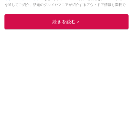
を通してご紹介。話題のグルメやマニアが紹介するアウトドア情報も満載で
す。配信しているコンテンツは専門家やインフルエンサーが実際に使用して
レビューしています。毎日トレンド情報をお届けしているので、ぜひ
Google
続きを読む＞
ニュースでフォロー
してください！
このイチオシストの他の記事を読む