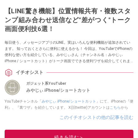
【LINE驚き機能】位置情報共有・複数スタ
ンプ組み合わせ送信など"差がつく"トーク
画面便利技6選！
毎日使う、メッセージアプリのLINE。実はいろんな便利機能が追加されてい
ます。 知っておくとさらに便利に使えるかも！ 今回は、YouTubeでiPhoneの
便利な使い方を紹介している、みやじぃさん（チャンネル名：みやじぃ
iPhone / ショートカット）がトーク画面でできる便利ワザを紹介してくれま
した！ 気になる方は、ぜひ動画と合わせてチェックしてみてください。
イチオシスト
ガジェット系YouTuber
みやじぃ iPhone/ショートカット
YouTubeチャンネル「
みやじぃ iPhone/ショートカット
」にて、iPhoneの『便
利』、『裏ワザ』を紹介しています。 X(旧twitter)アカウントは
こちら
から
このイチオシストの他の記事を読む
続きを読む＞