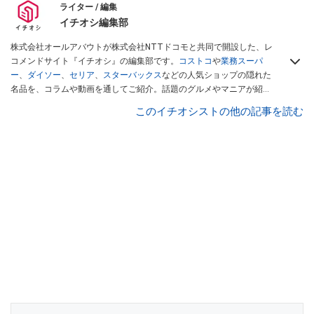
ライター / 編集
イチオシ編集部
株式会社オールアバウトが株式会社NTTドコモと共同で開設した、レ
コメンドサイト『イチオシ』の編集部です。
コストコ
や
業務スーパ
ー
、
ダイソー
、
セリア
、
スターバックス
などの人気ショップの隠れた
名品を、コラムや動画を通してご紹介。話題のグルメやマニアが紹介
するアウトドア情報も満載です。配信しているコンテンツは専門家や
このイチオシストの他の記事を読む
インフルエンサーが実際に使用してレビューしています。毎日トレン
ド情報をお届けしているので、ぜひ
Googleニュースでフォロー
してく
ださい！