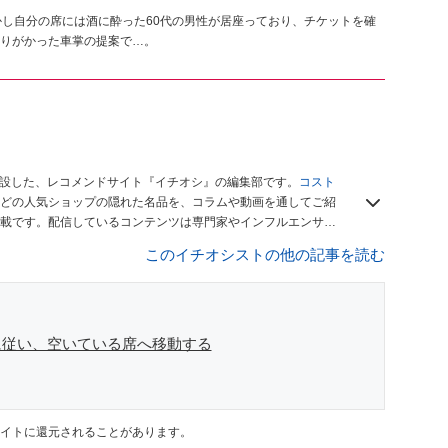
かし自分の席には酒に酔った60代の男性が居座っており、チケットを確
りがかった車掌の提案で…。
開設した、レコメンドサイト『イチオシ』の編集部です。
コスト
どの人気ショップの隠れた名品を、コラムや動画を通してご紹
載です。配信しているコンテンツは専門家やインフルエンサー
をお届けしているので、ぜひ
Googleニュースでフォロー
してく
このイチオシストの他の記事を読む
に従い、空いている席へ移動する
イトに還元されることがあります。