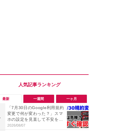
最新
一週間
一ヶ月
「7月30日のGoogle利用規約
「勝手にデ
変更で何が変わった？」スマ
る!?」Win
1
1
ホの設定を見直して不安を解
オフにして最
消！
身を守る技
2026/08/07
2026/08/05