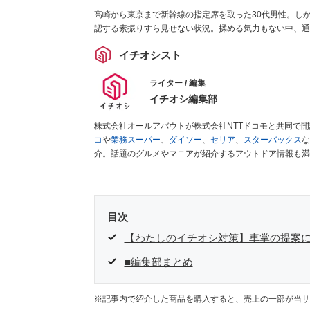
高崎から東京まで新幹線の指定席を取った30代男性。し
認する素振りすら見せない状況。揉める気力もない中、通
イチオシスト
ライター / 編集
イチオシ編集部
株式会社オールアバウトが株式会社NTTドコモと共同で
コ
や
業務スーパー
、
ダイソー
、
セリア
、
スターバックス
な
介。話題のグルメやマニアが紹介するアウトドア情報も満
が実際に使用してレビューしています。毎日トレンド情報
ださい！
目次
【わたしのイチオシ対策】車掌の提案
■編集部まとめ
※記事内で紹介した商品を購入すると、売上の一部が当サ