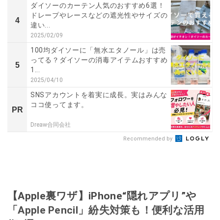
ダイソーのカーテン人気のおすすめ6選！
ドレープやレースなどの遮光性やサイズの
4
違い...
2025/02/09
100均ダイソーに「無水エタノール」は売
ってる？ダイソーの消毒アイテムおすすめ
5
1...
2025/04/10
SNSアカウントを着実に成長。実はみんな
ココ使ってます。
PR
Dreaw合同会社
Recommended by
【Apple裏ワザ】iPhone“隠れアプリ”や
「Apple Pencil」紛失対策も！便利な活用