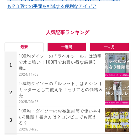
も⁉自宅での手間を削減する便利なアイデア
最新
一週間
一ヶ月
100均ダイソーの「ラベルシール」は透明
で水に強い！100円でお買い得な厳選3
1
種...
2024/11/08
100均ダイソーの「ルレット」はミシン目
カッターとして使える！セリアとの価格＆
2
売...
2025/03/26
100均・ダイソーのお布施封筒で使いやす
い3種類！書き方は？コンビニでも買え
3
る？
2023/04/25