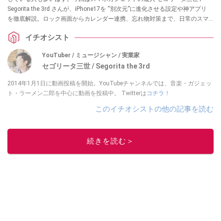
Segorita the 3rd さんが、iPhone17を “別次元”に進化させる設定や神アプリ
を徹底解説。ロック画面からカレンダー連携、忘れ物対策まで、日常のスマ
ホ操作が格段に快適になるハウツーを紹介します。初心者はもちろん、長年
イチオシスト
の古参ユーザーも「あ、これ知らなかった！」と驚く内容満載です。
YouTuber / ミュージシャン / 実業家
セゴリータ三世 / Segorita the 3rd
2014年1月1日に動画投稿を開始。YouTubeチャンネルでは、音楽・ガジェッ
ト・ラーメン二郎を中心に動画を投稿中。 Twitterは
コチラ！
このイチオシストの他の記事を読む
続きを読む＞