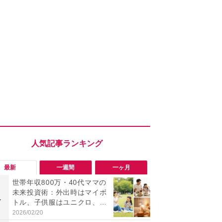
最新
一週間
一ヶ月
世帯年収800万・40代ママの
「会計時に
未来投資術：外出時はマイボ
たい」「お
1
1
トル、子供服はユニクロ、で
【セブン】お
も「食と美容」はケチらない
リンク1本が
2026/02/20
2026/08/08