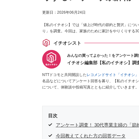
更新日：
2026年06月24日
【私のイチオシ】では「値上げ時代の節約と贅沢」につい
り」を調査。今回は、家族のために家計をやりくりする3
イチオシスト
みんなの買ってよかった！をアンケート調
イチオシ編集部【私のイチオシ】調
NTTドコモと共同開設した
レコメンドサイト「イチオシ」
名品などについてアンケート回答を募り、【私のイチオシ
について、体験談や投稿写真とともに紹介していきます。
目次
アンケート調査！ 30代専業主婦の「
今回教えてくれた方の回答データ