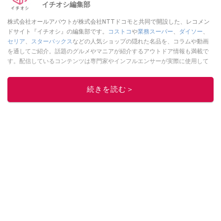
イチオシ編集部
株式会社オールアバウトが株式会社NTTドコモと共同で開設した、レコメン
ドサイト『イチオシ』の編集部です。
コストコ
や
業務スーパー
、
ダイソー
、
セリア
、
スターバックス
などの人気ショップの隠れた名品を、コラムや動画
を通してご紹介。話題のグルメやマニアが紹介するアウトドア情報も満載で
す。配信しているコンテンツは専門家やインフルエンサーが実際に使用して
レビューしています。毎日トレンド情報をお届けしているので、ぜひ
Google
ニュースでフォロー
してください！
続きを読む＞
このイチオシストの他の記事を読む