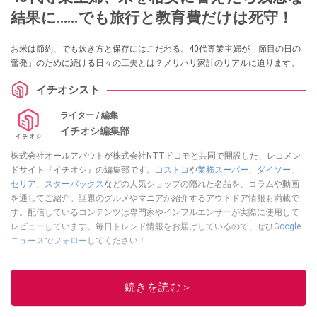
結果に……でも旅行と教育費だけは死守！
お米は節約、でも炊き方と保存にはこだわる。40代専業主婦が「節目の日の
奮発」のために続ける日々の工夫とは？メリハリ家計のリアルに迫ります。
イチオシスト
ライター / 編集
イチオシ編集部
株式会社オールアバウトが株式会社NTTドコモと共同で開設した、レコメン
ドサイト『イチオシ』の編集部です。
コストコ
や
業務スーパー
、
ダイソー
、
セリア
、
スターバックス
などの人気ショップの隠れた名品を、コラムや動画
を通してご紹介。話題のグルメやマニアが紹介するアウトドア情報も満載で
す。配信しているコンテンツは専門家やインフルエンサーが実際に使用して
レビューしています。毎日トレンド情報をお届けしているので、ぜひ
Google
ニュースでフォロー
してください！
このイチオシストの他の記事を読む
続きを読む＞