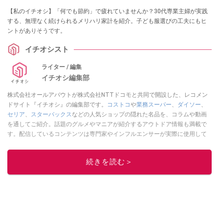
【私のイチオシ】「何でも節約」で疲れていませんか？30代専業主婦が実践
する、無理なく続けられるメリハリ家計を紹介。子ども服選びの工夫にもヒ
ントがありそうです。
イチオシスト
ライター / 編集
イチオシ編集部
株式会社オールアバウトが株式会社NTTドコモと共同で開設した、レコメン
ドサイト『イチオシ』の編集部です。
コストコ
や
業務スーパー
、
ダイソー
、
セリア
、
スターバックス
などの人気ショップの隠れた名品を、コラムや動画
を通してご紹介。話題のグルメやマニアが紹介するアウトドア情報も満載で
す。配信しているコンテンツは専門家やインフルエンサーが実際に使用して
レビューしています。毎日トレンド情報をお届けしているので、ぜひ
Google
ニュースでフォロー
してください！
続きを読む＞
このイチオシストの他の記事を読む