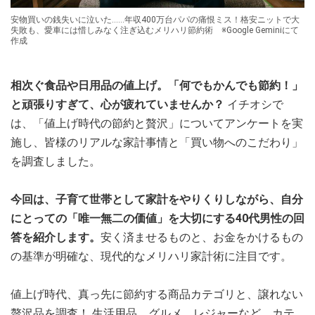
安物買いの銭失いに泣いた……年収400万台パパの痛恨ミス！格安ニットで大
失敗も、愛車には惜しみなく注ぎ込むメリハリ節約術 ※Google Geminiにて
作成
相次ぐ食品や日用品の値上げ。「何でもかんでも節約！」
と頑張りすぎて、心が疲れていませんか？
イチオシで
は、「値上げ時代の節約と贅沢」についてアンケートを実
施し、皆様のリアルな家計事情と「買い物へのこだわり」
を調査しました。
今回は、子育て世帯として家計をやりくりしながら、自分
にとっての「唯一無二の価値」を大切にする40代男性の回
答を紹介します。
安く済ませるものと、お金をかけるもの
の基準が明確な、現代的なメリハリ家計術に注目です。
値上げ時代、真っ先に節約する商品カテゴリと、譲れない
贅沢品を調査！ 生活用品、グルメ、レジャーなど、カテ