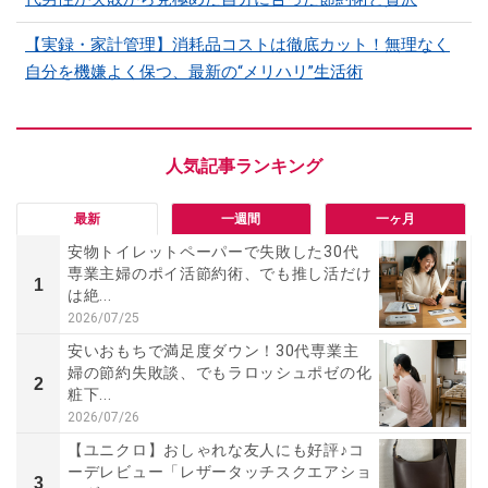
【実録・家計管理】消耗品コストは徹底カット！無理なく
自分を機嫌よく保つ、最新の“メリハリ”生活術
最新
一週間
一ヶ月
安物トイレットペーパーで失敗した30代
専業主婦のポイ活節約術、でも推し活だけ
1
は絶...
2026/07/25
安いおもちで満足度ダウン！30代専業主
婦の節約失敗談、でもラロッシュポゼの化
2
粧下...
2026/07/26
【ユニクロ】おしゃれな友人にも好評♪コ
ーデレビュー「レザータッチスクエアショ
3