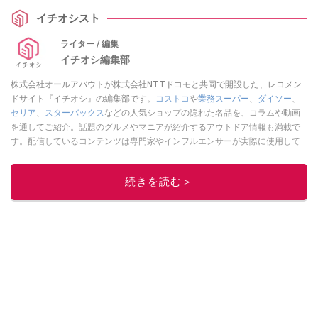
イチオシスト
ライター / 編集
イチオシ編集部
株式会社オールアバウトが株式会社NTTドコモと共同で開設した、レコメン
ドサイト『イチオシ』の編集部です。
コストコ
や
業務スーパー
、
ダイソー
、
セリア
、
スターバックス
などの人気ショップの隠れた名品を、コラムや動画
を通してご紹介。話題のグルメやマニアが紹介するアウトドア情報も満載で
す。配信しているコンテンツは専門家やインフルエンサーが実際に使用して
レビューしています。毎日トレンド情報をお届けしているので、ぜひ
Google
ニュースでフォロー
してください！
続きを読む＞
このイチオシストの他の記事を読む