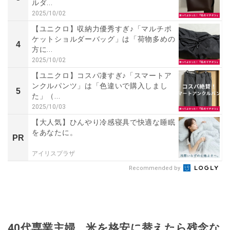
ルダ...
2025/10/02
【ユニクロ】収納力優秀すぎ♪「マルチポ
ケットショルダーバッグ」は「荷物多めの
4
方に...
2025/10/02
【ユニクロ】コスパ凄すぎ♪「スマートア
ンクルパンツ」は「色違いで購入しまし
5
た」（...
2025/10/03
【大人気】ひんやり冷感寝具で快適な睡眠
をあなたに。
PR
アイリスプラザ
Recommended by
40代専業主婦、米を格安に替えたら残念な