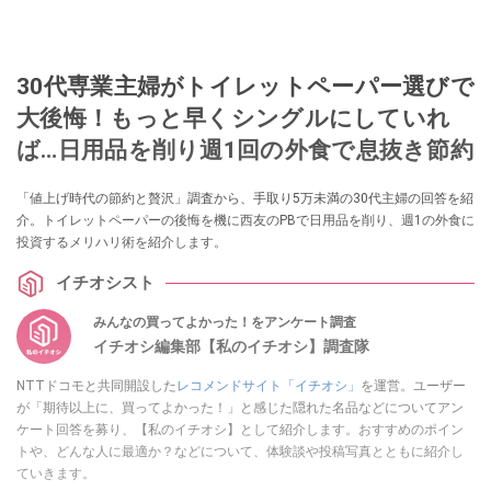
30代専業主婦がトイレットペーパー選びで
大後悔！もっと早くシングルにしていれ
ば…日用品を削り週1回の外食で息抜き節約
「値上げ時代の節約と贅沢」調査から、手取り5万未満の30代主婦の回答を紹
介。トイレットペーパーの後悔を機に西友のPBで日用品を削り、週1の外食に
投資するメリハリ術を紹介します。
イチオシスト
みんなの買ってよかった！をアンケート調査
イチオシ編集部【私のイチオシ】調査隊
NTTドコモと共同開設した
レコメンドサイト「イチオシ」
を運営。ユーザー
が「期待以上に、買ってよかった！」と感じた隠れた名品などについてアン
ケート回答を募り、【私のイチオシ】として紹介します。おすすめのポイン
トや、どんな人に最適か？などについて、体験談や投稿写真とともに紹介し
ていきます。