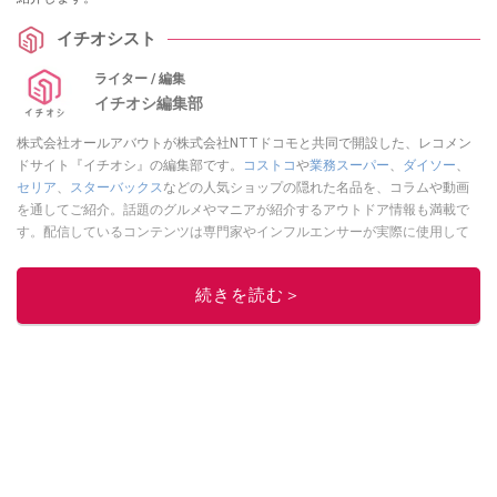
イチオシスト
ライター / 編集
イチオシ編集部
株式会社オールアバウトが株式会社NTTドコモと共同で開設した、レコメン
ドサイト『イチオシ』の編集部です。
コストコ
や
業務スーパー
、
ダイソー
、
セリア
、
スターバックス
などの人気ショップの隠れた名品を、コラムや動画
を通してご紹介。話題のグルメやマニアが紹介するアウトドア情報も満載で
す。配信しているコンテンツは専門家やインフルエンサーが実際に使用して
レビューしています。毎日トレンド情報をお届けしているので、ぜひ
Google
ニュースでフォロー
してください！
続きを読む＞
このイチオシストの他の記事を読む