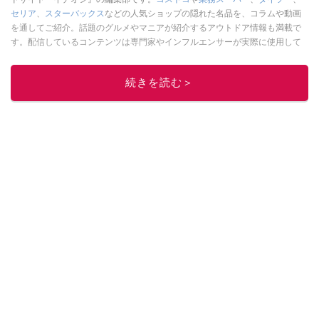
セリア
、
スターバックス
などの人気ショップの隠れた名品を、コラムや動画
を通してご紹介。話題のグルメやマニアが紹介するアウトドア情報も満載で
す。配信しているコンテンツは専門家やインフルエンサーが実際に使用して
レビューしています。毎日トレンド情報をお届けしているので、ぜひ
Google
ニュースでフォロー
してください！
続きを読む＞
このイチオシストの他の記事を読む