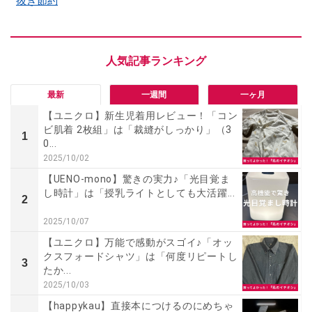
抜き節約
最新
一週間
一ヶ月
【ユニクロ】新生児着用レビュー！「コン
ビ肌着 2枚組」は「裁縫がしっかり」（3
1
0...
2025/10/02
【UENO-mono】驚きの実力♪「光目覚ま
し時計」は「授乳ライトとしても大活躍...
2
2025/10/07
【ユニクロ】万能で感動がスゴイ♪「オッ
クスフォードシャツ」は「何度リピートし
3
たか...
2025/10/03
【happykau】直接本につけるのにめちゃ