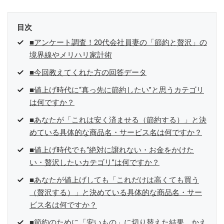
目次
■アンケート調査！20代会社員妻の「節約と贅沢」の
境界線やメリハリ家計術
■今回教えてくれた方の回答データ
■値上げ時代に“真っ先に節約したい”と思うカテゴリ
は何ですか？
■あなたが「これは安く済ませる（節約する）」と決
めている具体的な商品名・サービス名は何ですか？
■値上げ時代でも“絶対に譲れない・お金をかけた
い・贅沢したいカテゴリ”は何ですか？
■あなたが値上げしても「これだけは高くても買う
（贅沢する）」と決めている具体的な商品名・サー
ビス名は何ですか？
■節約のために「安いもの」に切り替えた結果、かえ