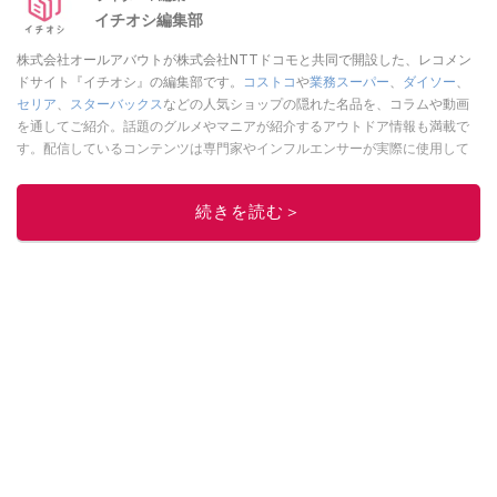
イチオシ編集部
株式会社オールアバウトが株式会社NTTドコモと共同で開設した、レコメン
ドサイト『イチオシ』の編集部です。
コストコ
や
業務スーパー
、
ダイソー
、
セリア
、
スターバックス
などの人気ショップの隠れた名品を、コラムや動画
を通してご紹介。話題のグルメやマニアが紹介するアウトドア情報も満載で
す。配信しているコンテンツは専門家やインフルエンサーが実際に使用して
レビューしています。毎日トレンド情報をお届けしているので、ぜひ
Google
ニュースでフォロー
してください！
続きを読む＞
このイチオシストの他の記事を読む