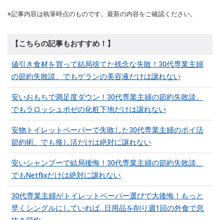
※記事内容は執筆時点のものです。最新の内容をご確認ください。
【こちらの記事もおすすめ！】
値引き食材を買って結局捨てた残念な失敗！30代専業主婦
の節約失敗談、でもゲランの美容液だけは譲れない
安いおもちで満足度ダウン！30代専業主婦の節約失敗談、
でもラロッシュポゼの化粧下地だけは譲れない
安物トイレットペーパーで失敗した30代専業主婦のポイ活
節約術、でも推し活だけは絶対に譲れない
安いシャンプーで結局後悔！30代専業主婦の節約失敗談、
でもNetflixだけは絶対に譲れない
30代専業主婦がトイレットペーパー選びで大後悔！もっと
早くシングルにしていれば…日用品を削り週1回の外食で息