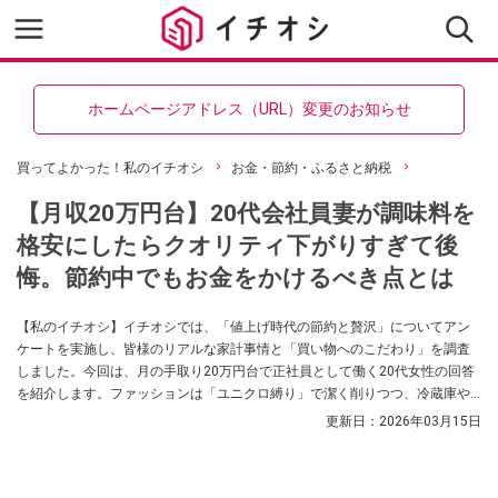
ホームページアドレス（URL）変更のお知らせ
買ってよかった！私のイチオシ
お金・節約・ふるさと納税
【月収20万円台】20代会社員妻が調味料を
格安にしたらクオリティ下がりすぎて後
悔。節約中でもお金をかけるべき点とは
【私のイチオシ】イチオシでは、「値上げ時代の節約と贅沢」についてアン
ケートを実施し、皆様のリアルな家計事情と「買い物へのこだわり」を調査
しました。今回は、月の手取り20万円台で正社員として働く20代女性の回答
を紹介します。ファッションは「ユニクロ縛り」で潔く削りつつ、冷蔵庫や
洗濯機など「5年以上使う家電」にはしっかり投資する、先を見据えたメリハ
更新日：
2026年03月15日
リ家計術をぜひ参考にしてください。