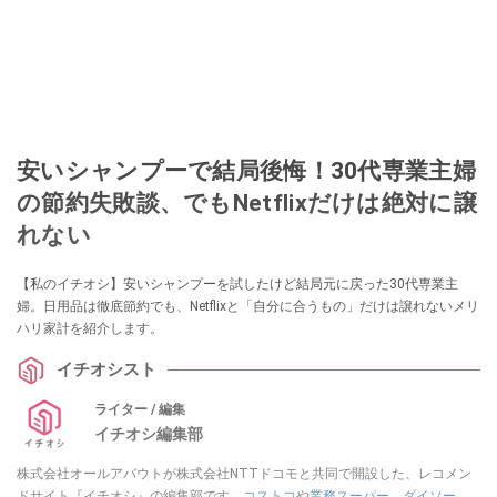
安いシャンプーで結局後悔！30代専業主婦
の節約失敗談、でもNetflixだけは絶対に譲
れない
【私のイチオシ】安いシャンプーを試したけど結局元に戻った30代専業主
婦。日用品は徹底節約でも、Netflixと「自分に合うもの」だけは譲れないメリ
ハリ家計を紹介します。
イチオシスト
ライター / 編集
イチオシ編集部
株式会社オールアバウトが株式会社NTTドコモと共同で開設した、レコメン
ドサイト『イチオシ』の編集部です。
コストコ
や
業務スーパー
、
ダイソー
、