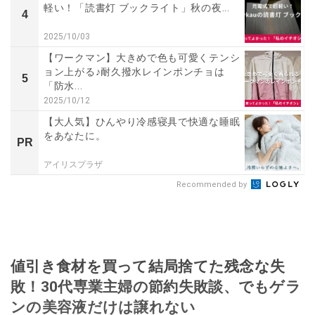
軽い！「読書灯 ブックライト」秋の夜...
4
2025/10/03
【ワークマン】大きめで色も可愛くテンシ
ョン上がる♪耐久撥水レインポンチョは
5
「防水...
2025/10/12
【大人気】ひんやり冷感寝具で快適な睡眠
をあなたに。
PR
アイリスプラザ
Recommended by
値引き食材を買って結局捨てた残念な失
敗！30代専業主婦の節約失敗談、でもゲラ
ンの美容液だけは譲れない