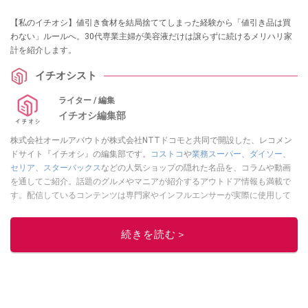
【私のイチオシ】値引き食材を結局捨ててしまった経験から「値引き品は買
わない」ルールへ。30代専業主婦が美容液だけは譲らずに続けるメリハリ家
計を紹介します。
イチオシスト
ライター / 編集
イチオシ編集部
株式会社オールアバウトが株式会社NTTドコモと共同で開設した、レコメン
ドサイト『イチオシ』の編集部です。
コストコ
や
業務スーパー
、
ダイソー
、
セリア
、
スターバックス
などの人気ショップの隠れた名品を、コラムや動画
を通してご紹介。話題のグルメやマニアが紹介するアウトドア情報も満載で
す。配信しているコンテンツは専門家やインフルエンサーが実際に使用して
レビューしています。毎日トレンド情報をお届けしているので、ぜひ
Google
ニュースでフォロー
してください！
続きを読む＞
このイチオシストの他の記事を読む